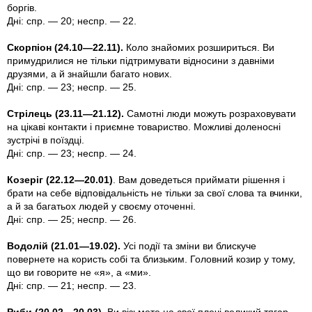
боргiв.
Дні: спр. — 20; неспр. — 22.
Скорпіон (24.10—22.11).
Коло знайомих розшириться. Ви
примудрилися не тільки підтримувати відносини з давнiми
друзями, а й знайшли багато нових.
Дні: спр. — 23; неспр. — 25.
Стрілець (23.11—21.12).
Самотні люди можуть розраховувати
на цікаві контакти і приємне товариство. Можливi доленосні
зустрічі в поїздці.
Дні: спр. — 23; неспр. — 24.
Козеріг (22.12—20.01)
. Вам доведеться приймати рішення і
брати на себе відповідальність не тільки за свої слова та вчинки,
а й за багатьох людей у своєму оточенні.
Дні: спр. — 25; неспр. — 26.
Водолій (21.01—19.02).
Усі події та зміни ви блискуче
повернете на користь собі та близьким. Головний козир у тому,
що ви говорите не «я», а «ми».
Дні: спр. — 21; неспр. — 23.