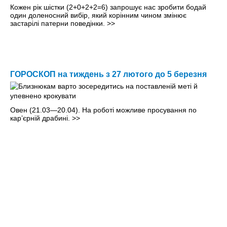
Кожен рік шістки (2+0+2+2=6) запрошує нас зробити бодай
один доленосний вибір, який корінним чином змінює
застарілі патерни поведінки.
>>
ГОРОСКОП на тиждень з 27 лютого до 5 березня
Овен (21.03—20.04). На роботi можливе просування по
кар’єрнiй драбинi.
>>