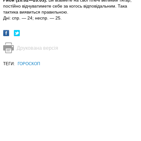
Риби (20.02—20.03).
Ви вiзьмете на свої плечі великий тягар,
постійно відчуватимете себе за когось вiдповiдальним. Така
тактика виявиться правильною.
Дні: спр. — 24; неспр. — 25.
Друкована версія
ТЕГИ:
ГОРОСКОП