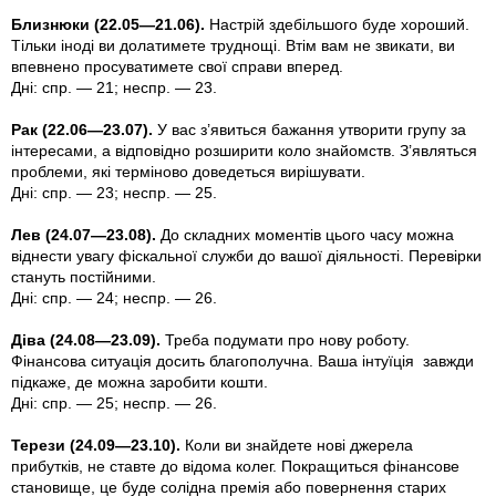
Близнюки (22.05—21.06).
Настрій здебільшого буде хороший.
Тільки іноді ви долатимете труднощi. Втiм вам не звикати, ви
впевнено просуватимете свої справи вперед.
Дні: спр. — 21; неспр. — 23.
Рак (22.06—23.07).
У вас з’явиться бажання утворити групу за
iнтересами, а вiдповiдно розширити коло знайомств. З’являться
проблеми, які термiново доведеться вирішувати.
Дні: спр. — 23; неспр. — 25.
Лев (24.07—23.08).
До складних моментів цього часу можна
віднести увагу фiскальної служби до вашої дiяльностi. Перевірки
стануть постійними.
Дні: спр. — 24; неспр. — 26.
Діва (24.08—23.09).
Треба подумати про нову роботу.
Фінансова ситуацiя досить благополучна. Ваша iнтуїцiя завжди
підкаже, де можна заробити кошти.
Дні: спр. — 25; неспр. — 26.
Терези (24.09—23.10).
Коли ви знайдете нові джерела
прибутків, не ставте до відома колег. Покращиться фiнансове
становище, це буде солідна премія або повернення старих