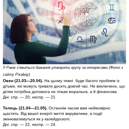
У Раків з’явиться бажання утворити групу за iнтересами (Фото з
сайту Pixabay)
Овен (21.03—20.04).
На цьому тижнi буде багато проблем iз
дітьми, які можуть тривати досить довгий час. Не виключено, що
дітям потрібна допомога не тільки моральна, а й фінансова.
Дні: спр. — 20; неспр. — 21.
Телець (21.04—21.05).
Останнiм часом вам неймовiрно
щастить. Від вашої енергії життя вируватиме, а події
змінюватимуться як у калейдоскопі.
Дні: спр. — 22; неспр. — 24.