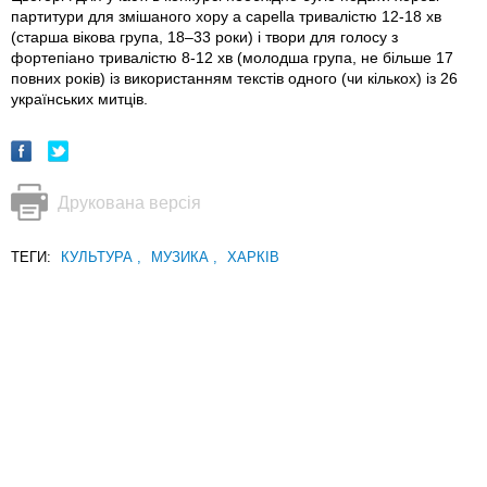
партитури для змішаного хору a capella тривалістю 12-18 хв
(старша вікова група, 18–33 роки) і твори для голосу з
фортепіано тривалістю 8-12 хв (молодша група, не більше 17
повних років) із використанням текстів одного (чи кількох) із 26
українських митців.
Друкована версія
ТЕГИ:
КУЛЬТУРА
,
МУЗИКА
,
ХАРКІВ