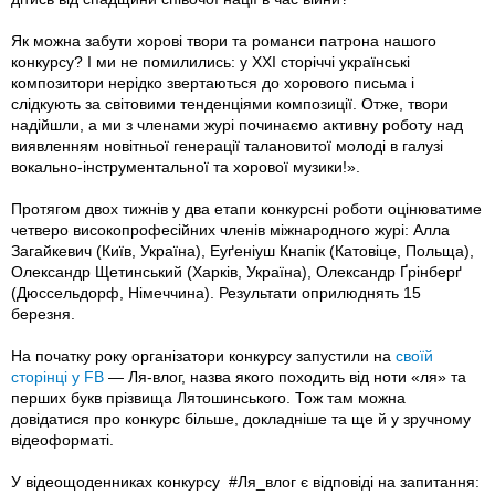
Як можна забути хорові твори та романси патрона нашого
конкурсу? І ми не помилились: у ХХІ сторіччі українські
композитори нерідко звертаються до хорового письма і
слідкують за світовими тенденціями композиції. Отже, твори
надійшли, а ми з членами журі починаємо активну роботу над
виявленням новітньої генерації талановитої молоді в галузі
вокально-інструментальної та хорової музики!».
Протягом двох тижнів у два етапи конкурсні роботи оцінюватиме
четверо високопрофесійних членів міжнародного журі: Алла
Загайкевич (Київ, Україна), Еуґеніуш Кнапік (Катовіце, Польща),
Олександр Щетинський (Харків, Україна), Олександр Ґрінберґ
(Дюссельдорф, Німеччина). Результати оприлюднять 15
березня.
На початку року організатори конкурсу запустили на
своїй
сторінці у FB
— Ля-влог, назва якого походить від ноти «ля» та
перших букв прізвища Лятошинського. Тож там можна
довідатися про конкурс більше, докладніше та ще й у зручному
відеоформаті.
У відеощоденниках конкурсу #Ля_влог є відповіді на запитання: