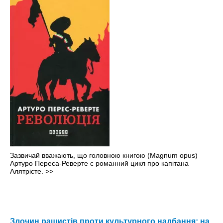
Зазвичай вважають, що головною книгою (Magnum opus)
Артуро Переса-Реверте є романний цикл про капітана
Алятрісте.
>>
Злочин рашистів проти культурного надбання: на