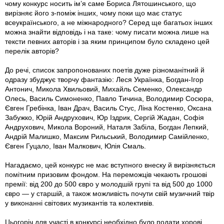
чому конкурс носить ім’я саме Бориса Лятошинського, що
вирізняє його з-поміж інших, чому поки що має статус
всеукраїнського, а не міжнародного? Серед ще багатьох інших
можна знайти відповідь і на таке: чому писати можна лише на
тексти певних авторів і за яким принципом було складено цей
перелік авторів?
До речі, список запропонованих поетів дуже різноманітний й
одразу збуджує творчу фантазію: Леся Українка, Богдан-Ігор
Антонич, Микола Хвильовий, Михайль Семенко, Олександр
Олесь, Василь Симоненко, Павло Тичина, Володимир Сосюра,
Євген Гребінка, Іван Драч, Василь Стус, Ліна Костенко, Оксана
Забужко, Юрій Андрухович, Юр Іздрик, Сергій Жадан, Софія
Андрухович, Микола Вороний, Наталя Забіла, Богдан Лепкий,
Андрій Малишко, Максим Рильський, Володимир Самійленко,
Євген Гуцало, Іван Малкович, Юлія Смаль.
Нагадаємо, цей конкурс не має вступного внеску й вирізняється
помітним призовим фондом. На переможців чекають грошові
премії: від 200 до 500 євро у молодшій групі та від 500 до 1000
євро — у старшій, а також можливість почути свій музичний твір
у виконанні світових музикантів та колективів.
Цьогоріч для участі в конкурсі необхідно було подати хорові