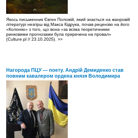
Якось письменник Євген Положій, який знається на жанровій
літературі незгірш від Макса Кідрука, почав рецензію на його
«Колонію» з того, що вона «за всіма теоретичними
ринковими прогнозами була приречена на провал»
(Culture.pl // 23.10.2025).
>>
Нагорода ПЦУ — поету. Андрій Демиденко став
повним кавалером ордена князя Володимира