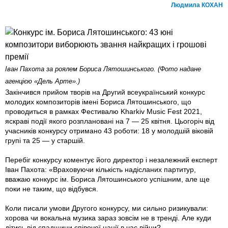
Людмила КОХАН
Іван Пахота за роялем Бориса Лятошинського. (Фото надане
агенцією «Дель Арте».)
Закінчився прийом творів на Другий всеукраїнський конкурс
молодих композиторів імені Бориса Лятошинського, що
проводиться в рамках Фестивалю Kharkiv Music Fest 2021,
яскраві події якого розплановані на 7 — 25 квітня. Цьогоріч від
учасників конкурсу отримано 43 роботи: 18 у молодшій віковій
групі та 25 — у старшій.
Перебіг конкурсу коментує його директор і незалежний експерт
Іван Пахота: «Враховуючи кількість надісланих партитур,
вважаю конкурс ім. Бориса Лятошинського успішним, але ще
поки не таким, що відбувся.
Коли писали умови Другого конкурсу, ми сильно ризикували:
хорова чи вокальна музика зараз зовсім не в тренді. Але куди
дітись від спадщини співочої нації в час війни?