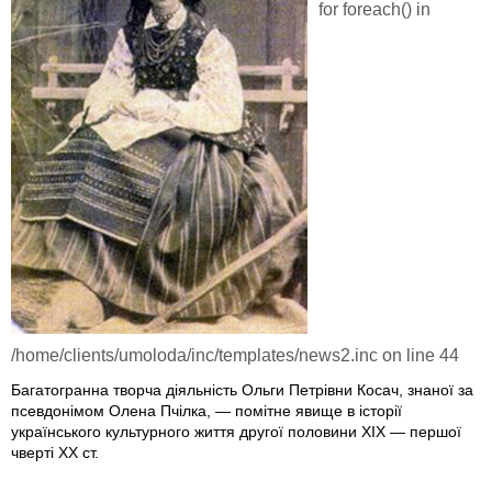
for foreach() in
/home/clients/umoloda/inc/templates/news2.inc
on line
44
Багатогранна творча діяльність Ольги Петрівни Косач, знаної за
псевдонімом Олена Пчілка, — помітне явище в історії
українського культурного життя другої половини ХІХ — першої
чверті ХХ ст.