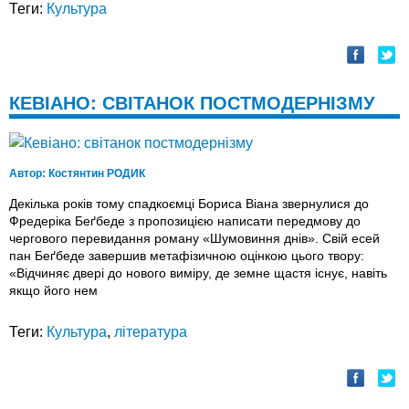
Теги:
Культура
КЕВІАНО: СВІТАНОК ПОСТМОДЕРНІЗМУ
Автор:
Костянтин РОДИК
Декілька років тому спадкоємці Бориса Віана звернулися до
Фредеріка Беґбеде з пропозицією написати передмову до
чергового перевидання роману «Шумовиння днів». Свій есей
пан Беґбеде завершив метафізичною оцінкою цього твору:
«Відчиняє двері до нового виміру, де земне щастя існує, навіть
якщо його нем
Теги:
Культура
,
література