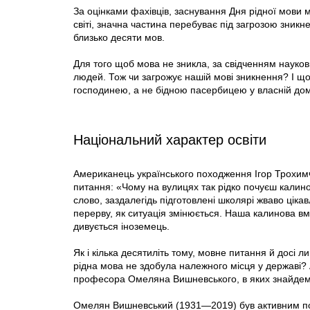
За оцінками фахівців, заснування Дня рідної мови ма
світі, значна частина перебуває під загрозою зник
близько десяти мов.
Для того щоб мова не зникла, за свідченням науков
людей. Тож чи загрожує нашій мові зникнення? І щ
господинею, а не бідною пасербицею у власній дом
Національний характер освіти
Американець українського походження Ігор Трохимч
питання: «Чому на вулицях так рідко почуєш калино
слово, заздалегідь підготовлені школярі жваво цік
перерву, як ситуація змінюється. Наша калинова в
дивується іноземець.
Як і кілька десятиліть тому, мовне питання й досі л
рідна мова не здобула належного місця у державі? 
професора Омеляна Вишневського, в яких знайдем
Омелян Вишневський (1931—2019) був активним по