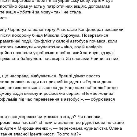
сля жорстокого побиття за українську мову. Артем був
постійно брав участь у патріотичних акціях, допомагав
е акція «Убитий за мову» так і не стала
лися.
у Ярину Чорногуз та волонтерку Анастасію Конфедерат висадили
а після похорону бійця Миколи Сорочука. Поверталися
аматичні події. Конфлікт у салоні автобуса почався, коли
нтерок вимкнути «окупантське» кіно, водій навідріз
щойно поховали українського воїна, який загинув від кулі
цілковита байдужість пасажирів. За словами Ярини, за них
 що насправді відбувається. Врешті дівчат просто
зила реакція влади на прикрий інцидент. «Героєм дня»
вив, що звернеться із заявою до Національної поліції щодо
відмову водія вимкнути російський серіал. «Немає жодних
офільмів під час перевезення в автобусі», — обурювався
ення в соц­мережах чи мовчазна згода? Чи навпаки,
броєю, вже настав? «І поки ставлення до рідної мови не стане
 як Артем Мирошниченко», — переконана журналістка Олена
тання власної ідентичності. То хто ми?»