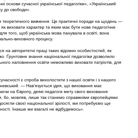
чні основи сучасної української педагогіки», «Український
ху до свободи».
 теоретичного вивчення. Це практичні поради на щодень —
 як виховати характер та яким має бути нове педагогічне
я того, щоб українська мова панувала в освіті, вона
вчально-виховного процесу.
 на авторитетні праці таких відомих особистостей, як
ко. Ґрунтовне знання національної педагогіки дозволило
ного наповнення освіти неможливо виховати патріотів, для
часності є спроба вихолостити з нашої освіти і з нашого
евський. — Нав’язується ідея, що виховання має
ючи на Європу, деякі педагоги мету свого виховання
ни, бо, мовляв, лише так станемо справжніми європейцями.
 досягли своєї національної зрілості, ми потребуємо ще
ості. Інакше ми взагалі не відбудемось».