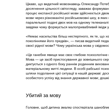
Цікаво, що видатний мовознавець Олександр Потеб
досягнення цільності світогляду, заважає формуван
процес експансії російської мови здійснюється дво
мови через різноманітні російськомовні шоу, в яки
паралельної подачі двох мов на одному телеканалі
завдяки чому формується малопривабливий імідж у
«Немає насильства більш нестерпного, як те, що х
поколіннями його предків», — писав видатний педаг
своєї рідної мови? Чому українська мова у свідомо
«Це ганебне явище має своє глибоке психологічне
Мова — це засіб пристосування до зовнішнього сер
диктується з одного боку раннім родинним вихован
матеріальному житті людини. В особі рабської психо
шляхи подолання цієї ситуації в нашій дер­жаві: до
особистого успіху від знання державної мови; дошк
Убитий за мову
Головне, щоб дитина змалку спостерігала шаноблив