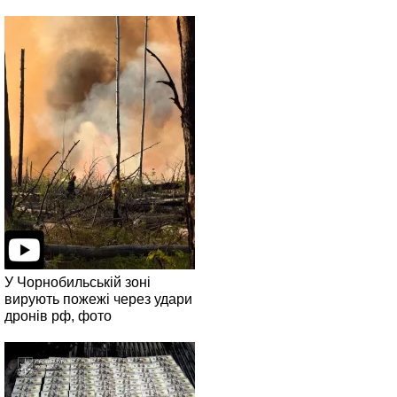
У Чорнобильській зоні
вирують пожежі через удари
дронів рф, фото