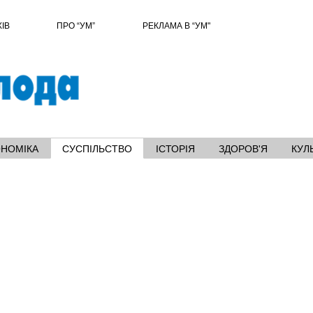
ХІВ
ПРО “УМ”
РЕКЛАМА В “УМ"
ОНОМІКА
СУСПІЛЬСТВО
ІСТОРІЯ
ЗДОРОВ'Я
КУЛ