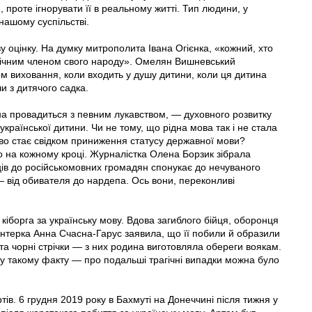
, проте ігнорувати її в реальному житті. Тип людини, у
 нашому суспільстві.
 оцінку. На думку митрополита Івана Огієнка, «кожний, хто
анічним членом свого народу». Омелян Вишневський
м виховання, коли входить у душу дитини, коли ця дитина
чи з дитячого садка.
она провадиться з певним лукавством, — духовного розвитку
української дитини. Чи не тому, що рідна мова так і не стала
тво стає свідком приниження статусу державної мови?
мо на кожному кроці. Журналістка Олена Борзик зібрала
нців до російськомовних громадян спонукає до нечуваного
 — від обивателя до нардепа. Ось вони, переконливі
у кіборга за українську мову. Вдова загиблого бійця, оборонця
нтерка Анна Счасна-Гарус заявила, що її побили й образили
 та чорні стрічки — з них родина виготовляла обереги воякам.
му такому факту — про подальші трагічні випадки можна було
в. 6 грудня 2019 року в Бахмуті на Донеччині після тижня у