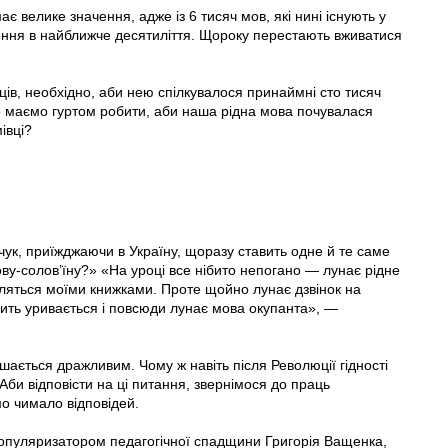
є велике значення, адже із 6 тисяч мов, які нині існують у
нення в найближче десятиліття. Щороку перестають вживатися
ців, необхідно, аби нею спілкувалося принаймні сто тисяч
о маємо гуртом робити, аби наша рідна мова почувалася
івці?
ук, приїжджаючи в Україну, щоразу ставить одне й те саме
ву-солов’їну?» «На уроці все нібито непогано — лунає рідне
авляться моїми книжками. Проте щойно лунає дзвінок на
мить уривається і повсюди лунає мова окупанта», —
ишається дражливим. Чому ж навіть після Революції гідності
Аби відповісти на ці питання, звернімося до праць
о чимало відповідей.
пуляризатором педагогічної спадщини Григорія Ващенка,