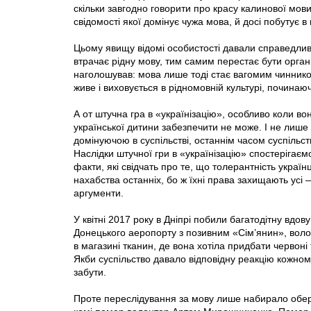
скільки завгодно говорити про красу калинової мови
свідомості якої домінує чужа мова, й досі побутує в
Цьому явищу відомі особистості давали справедливу
втрачає рідну мову, тим самим перестає бути орг
наголошував: мова лише тоді стає вагомим чиннико
живе і виховується в рідномовній культурі, починаю
А от штучна гра в «українізацію», особливо коли в
української дитини забезпечити не може. І не лише 
домінуючою в суспільстві, останнім часом суспільс
Наслідки штучної гри в «українізацію» спостерігає
факти, які свідчать про те, що толерантність украї
нахабства останніх, бо ж їхні права захищають усі
аргументи.
У квітні 2017 року в Дніпрі побили багатодітну вдов
Донецького аеропорту з позивним «Сім’янин», воло
в магазині тканин, де вона хотіла придбати червоні
Якби суспільство давало відповідну реакцію кожно
забути.
Проте переслідування за мову лише набирало оберті