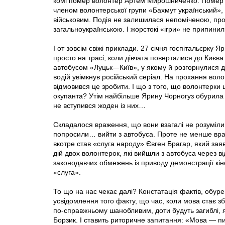
комі помер волонтер Артем Мирошниченко. Помер пі
членом волонтерської групи «Бахмут український», 
військовим. Подія не залишилася непоміченою, прот
загальноукраїнською. І жорстокі «ігри» не припини
І от зовсім свіжі приклади. 27 січня госпітальєрк
просто на трасі, коли дівчата поверталися до Києв
автобусом «Луцьк—Київ», у якому й розгорнулися др
водій увімкнув російський серіал. На прохання воло
відмовився це зробити. І що з того, що волонтерки 
окупанта? Утім найбільше Ярину Чорногуз обурила 
не вступився жоден із них…
Складалося враження, що вони взагалі не розуміли,
попросили… вийти з автобуса. Проте не менше вра
вкотре став «слуга народу» Євген Брагар, який зая
дій двох волонтерок, які вийшли з автобуса через 
законодавчих обмежень із приводу демонстрації кін
«слуга».
То що на нас чекає далі? Констатація фактів, обур
усвідомлення того факту, що час, коли мова стає з
по-справжньому шанобливим, доти будуть загиблі,
Борзик. І ставить риторичне запитання: «Мова — пи