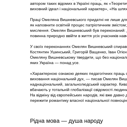
автором таких відомих в Україні праць, як «Теорети
виховний ідеал і національний характер», «На шля
Праці Омеляна Вишневського придатні не лише для
як наповнити освітній процес патріотичним змістом;
мислення. Омелян Вишневський був переконаний: дл
повинна природно ввійти в життя усіх учасників на
У своїх переконаннях Омелян Вишневський спирався
Костянтин Ушинський, Григорій Ващенко, Іван Огієн
Омеляну Вишневському твердити, що без національ
яких Україна — понад усе.
«Характерною ознакою деяких педагогічних праць су
виховання національний дух, — писав Омелян Вишн
наднаціональний, загальнолюдський характер. Кива
вбачають у тотальній глобалізації свідомості люди
На відміну від європейських народів, які вже давно
пережити романтику власної національної повноцінн
Рідна мова — душа народу