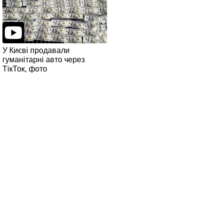
У Києві продавали
гуманітарні авто через
ТікТок, фото