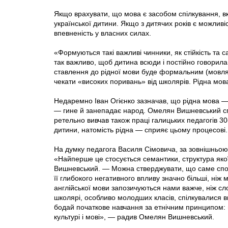
Якщо врахувати, що мова є засобом спілкування, в
української дитини. Якщо з дитячих років є можлив
впевненість у власних силах.
«Формуються такі важливі чинники, як стійкість т
так важливо, щоб дитина всюди і постійно говорила 
ставлення до рідної мови буде формальним (мовляв,
чекати «високих поривань» від школярів. Рідна мова
Недаремно Іван Огієнко зазначав, що рідна мова —
— гине й занепадає народ. Омелян Вишневський сп
ретельно вивчав також праці галицьких педагогів 30
дитини, натомість рідна — сприяє цьому процесові.
На думку педагога Василя Сімовича, за зовнішньою 
«Найперше це стосується семантики, структура якої
Вишневський. — Можна стверджувати, що саме спор
її глибокого негативного впливу значно більші, ніж 
англійської мови запозичуються нами важче, ніж сло
школярі, особливо молодших класів, спілкувалися
бодай початкове навчання за етнічним принципом: 
культурі і мові», — радив Омелян Вишневський.