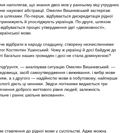
ня наполягав, що знання двох мов у ранньому віці утруднює
ню наукової абстракції. Омелян Вишневський застерігав:
ма шляхами. По-перше, відбувається дискредитація рідної
х принижують й упосліджують українців. По-друге, шляхом
 відбувається процес утвердження ідеї «двомовності»,
країнської мови.
оче відібрати в народу спадщину, створену незчисленними
ог Костянтин Ушинський. Чому ж українці й досі байдужі до
сті багатьох наших громадян і досі не стала домінуючою?
 підґрунтя, — аналізував ситуацію Омелян Вишневський. —
едовища; засіб самоутвердження і виживання, і вибір мови
ням, а з другого — надійністю мови в побутовому, найперше
логії діють ці чинники. Звідси логічними видаються три
сягнення доброго життєвого рівня людей; залежність
ільне і раннє шкільне виховання».
е ставлення до рідної мови у суспільстві. Адже можна