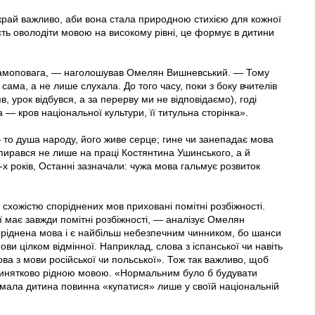
край важливо, аби вона стала природною стихією для кожної
ість оволодіти мовою на високому рівні, це формує в дитини
а самоповага, — наголошував Омелян Вишневський. — Тому
сама, а не лише слухала. До того часу, поки з боку вчителів
 урок відбувся, а за перерву ми не відповідаємо), годі
 — кров національної культури, її титульна сторінка».
 то душа народу, його живе серце; гине чи занепадає мова
ирався не лише на праці Костянтина Ушинського, а й
-х років, Останні зазначали: чужа мова гальмує розвиток
схожістю споріднених мов приховані помітні розбіжності.
 має завжди помітні розбіжності, — аналізує Омелян
іднена мова і є найбільш небезпечним чинником, бо шанси
мови цілком відмінної. Наприклад, слова з іспанської чи навіть
ва з мови російської чи польської». Тож так важливо, щоб
 винятково рідною мовою. «Нормальним було б будувати
мала дитина повинна «купатися» лише у своїй національній