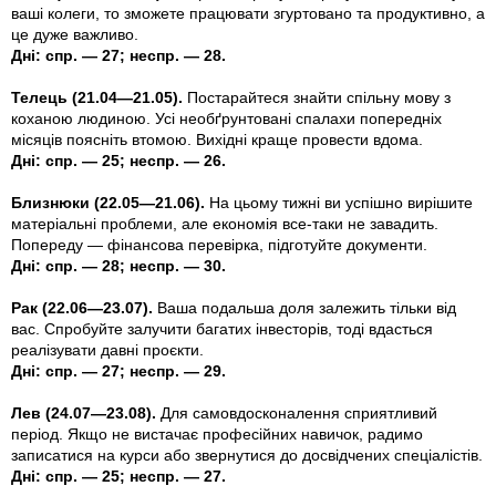
ваші колеги, то зможете працювати згуртовано та продуктивно, а
це дуже важливо.
Дні: спр. — 27; неспр. — 28.
Телець (21.04—21.05).
Постарайтеся знайти спiльну мову з
коханою людиною. Усi необґрунтовані спалахи попередніх
місяців поясніть втомою. Вихiднi краще провести вдома.
Дні: спр. — 25; неспр. — 26.
Близнюки (22.05—21.06).
На цьому тижнi ви успiшно вирiшите
матеріальні проблеми, але економiя все-таки не завадить.
Попереду — фiнансова перевiрка, пiдготуйте документи.
Дні: спр. — 28; неспр. — 30.
Рак (22.06—23.07).
Ваша подальша доля залежить тільки від
вас. Спробуйте залучити багатих iнвесторiв, тодi вдасться
реалiзувати давнi проєкти.
Дні: спр. — 27; неспр. — 29.
Лев (24.07—23.08).
Для самовдосконалення сприятливий
перiод. Якщо не вистачає професiйних навичок, радимо
записатися на курси або звернутися до досвiдчених спецiалiстiв.
Дні: спр. — 25; неспр. — 27.