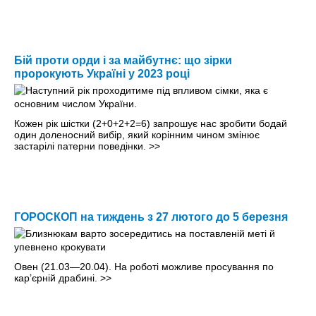
Бій проти орди і за майбутнє: що зірки
пророкують Україні у 2023 році
Кожен рік шістки (2+0+2+2=6) запрошує нас зробити бодай
один доленосний вибір, який корінним чином змінює
застарілі патерни поведінки.
>>
ГОРОСКОП на тиждень з 27 лютого до 5 березня
Овен (21.03—20.04). На роботi можливе просування по
кар’єрнiй драбинi.
>>