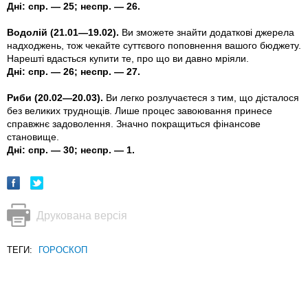
Дні: спр. — 25; неспр. — 26.
Водолій (21.01—19.02).
Ви зможете знайти додатковi джерела
надходжень, тож чекайте суттєвого поповнення вашого бюджету.
Нарештi вдасться купити те, про що ви давно мрiяли.
Дні: спр. — 26; неспр. — 27.
Риби (20.02—20.03).
Ви легко розлучаєтеся з тим, що дісталося
без великих труднощів. Лише процес завоювання принесе
справжнє задоволення. Значно покращиться фiнансове
становище.
Дні: спр. — 30; неспр. — 1.
Друкована версія
ТЕГИ:
ГОРОСКОП