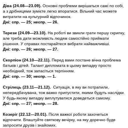
Діва (24.08—23.09).
Основні проблеми вирішаться самі по собi,
а з дрібницями зумієте легко впоратися. Вiльний час можете
витратити на культурний вiдпочинок.
Дні: спр. — 25; неспр. — 26.
Терези (24.09—23.10).
На роботi ви звикли грати першу скрипку,
але треба дати можливiсть людям самостiйно приймати
рiшення. У справах постарайтеся вибрати найважливiшi.
Дні: спр. — 26; неспр. — 27.
Скорпіон (24.10—22.11).
Перед вами постане вічна проблема
батьків і дітей. Талант дипломата в цьому випадку просто
необхідний, тож запасiться терпiнням.
Дні: спр. — 30; неспр. — 1.
Стрілець (23.11—21.12).
Ситуація, в яку ви потрапили,
непередбачувана, тож важко припустити, якими будуть наслiдки.
У будь-якому випадку виплутуватися доведеться самому.
Дні: спр. — 27; неспр. — 28.
Козеріг (22.12—20.01).
Пiсля важкої роботи захочеться
вiдпочити. Влаштуйте святкову вечiрку, на яку доречно буде
запросити друзiв i знайомих.