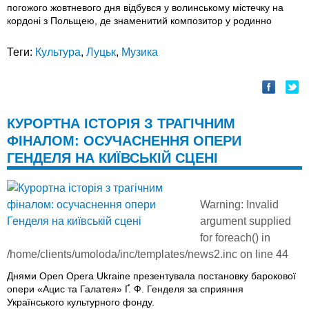
погожого жовтневого дня відбувся у волинському містечку на
кордоні з Польщею, де знаменитий композитор у родинно
Теги:
Культура
,
Луцьк
,
Музика
КУРОРТНА ІСТОРІЯ З ТРАГІЧНИМ
ФІНАЛОМ: ОСУЧАСНЕННЯ ОПЕРИ
ГЕНДЕЛЯ НА КИЇВСЬКІЙ СЦЕНІ
Warning
: Invalid
argument supplied
for foreach() in
/home/clients/umoloda/inc/templates/news2.inc
on line
44
Днями Open Opera Ukraine презентувала постановку барокової
опери «Ацис та Галатея» Ґ. Ф. Генделя за сприяння
Українського культурного фонду.