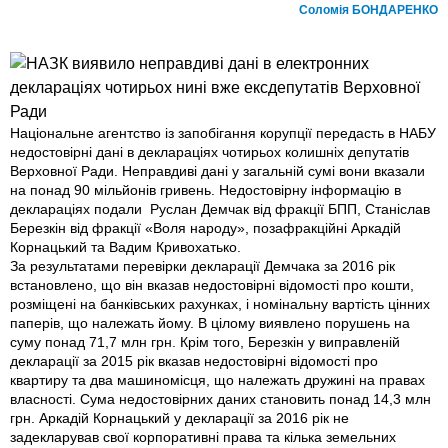
Соломiя БОНДАРЕНКО
Національне агентство із запобігання корупції передаcть в НАБУ
недо­стовірні дані в деклараціях чотирьох колишніх депутатів
Верховної Ради. Неправдиві дані у загальній сумі вони вказали
на понад 90 мільйонів гривень. Недостовірну інформацію в
деклараціях подали Руслан Демчак від фракції БПП, Станіслав
Березкін від фракції «Воля народу», позафракційні Аркадій
Корнацький та Вадим Кривохатько.
За результатами перевірки декларації Демчака за 2016 рік
встановлено, що він вказав недостовірні відомості про кошти,
розміщені на банківських рахунках, і номінальну вартість цінних
паперів, що належать йому. В цілому виявлено порушень на
суму понад 71,7 млн грн. Крім того, Березкін у виправленій
декларації за 2015 рік вказав недостовірні відомості про
квартиру та два машиномісця, що належать дружині на правах
власності. Сума недостовірних даних становить понад 14,3 млн
грн. Аркадій Корнацький у декларації за 2016 рік не
задекларував свої корпоративні права та кілька земельних