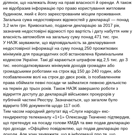
ділянок, що належать йому на праві власності й оренди. А також
не відобразив інформацію про право користування житловим
будинком, який є його зареєстрованим місцем проживання.
Загальна сума недостовірних відомостей у декларації — понад
3,2 млн грн. Кривохатько, подаючи декларацію за 2017 рік,
зазначив недостовірні відомості про вартість і дату набуття ним у
власність автомобіля на загальну суму понад 471 тис. грн.
У НАЗК зауважили, що відповідальність за декларування
недостовірної інформації на суму понад 250 прожиткових
мінімумів для працездатних осіб встановлена Кримінальним
кодексом України. Такі дії караються штрафом від 2,5 тис. до 3
тис. неоподатковуваних мінімумів доходів громадян або
громадськими роботами на строк від 150 до 240 годин, або
позбавленням волі на строк до двох років, із позбавленням
права обіймати певні посади чи займатися певною діяльністю
на термін до трьох років. Також НАЗК завершило роботи з
відкриття доступу до декларацій військових прокурорів у
публічній частині Реєстру. Зазначається, що загалом було
відкрито 596 документів щодо 117 осіб.
Тим часом народний депутат від «Слуги народу» екс-
гендиректор телеканалу «1+1» Олександр Ткаченко підтвердив,
що претендує на посаду голови КМДА та вже подав декларацію
про доходи. «Офіційно повідомляю, що подав декларацію про
доходи. Але хочу зауважити, що в інформації про те, що