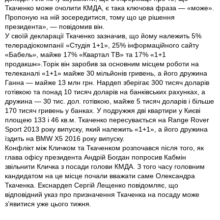
Ткаченко може очолити КМДА, є така ключова фраза — «може».
Пропоную на ній зосередитися, тому що це рішення
президента», — повідомив він.
У своїй декларації Ткаченко зазначив, що йому належить 5%
телерадіокомпанії «Студія 1+1», 25% інформаційного сайту
«Бабель», майже 17% «Квартал ТВ» та 17% «1+1
продакшн».Торік він заробив за основним місцем роботи на
телеканалі «1+1» майже 30 мільйонів гривень, а його дружина
Ганна — майже 13 млн грн. Нардеп зберігає 300 тисяч доларів
готівкою та понад 10 тисяч доларів на банківських рахунках, а
дружина — 30 тис. дол. готівкою, майже 5 тисяч доларів і більше
170 тисяч гривень у банках. У подружжя дві квартири у Києві
площею 133 і 46 кв.м. Ткаченко пересувається на Range Rover
Sport 2013 року випуску, який належить «1+1», а його дружина
їздить на BMW X5 2016 року випуску.
Конфлікт між Кличком та Ткаченком розпочався після того, як
глава офісу президента Андрій Богдан попросив Кабмін
звільнити Кличка з посади голови КМДА. З того часу головним
кандидатом на це місце почали вважати саме Олександра
Ткаченка. Екс­нардеп Сергій Лещенко повідомляє, що
відповідний указ про призначення Ткаченка на посаду може
з’явитися уже цього тижня.