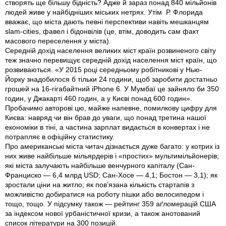
створять ще більшу бідність? Адже й зараз понад 840 мільйонів
людей живе у найбідніших міських нетрях. Утім Р. Флорида
вважає, що міста дають певні перспективи навіть мешканцям
slam-cities, фавел і бідонвілів (це, втім, доводить сам факт
масового переселення у міста).
Середній дохід населення великих міст країн розвиненого світу
теж значно перевищує середній дохід населення міст країн, що
розвиваються. «У 2015 році середньому робітникові у Нью-
Йорку знадобилося б тільки 24 години, щоб заробити достатньо
грошей на 16-гігабайтний iPhone 6. У Мумбаї це зайняло би 350
годин, у Джакарті 460 годин, а у Києві понад 600 годин».
Пробачимо авторові цю, майже напевне, помилкову цифру для
Києва: навряд чи він брав до уваги, що понад третина нашої
економіки в тіні, а частина зарплат видається в конвертах і не
потрапляє в офіційну статистику.
Про американські міста читач дізнається дуже багато: у котрих із
них живе найбільше мільярдерів і «простих» мультимільйонерів;
які міста залучають найбільше венчурного капіталу (Сан-
Франциско — 6,4 млрд USD; Сан-Хосе — 4,1; Бостон — 3,1); як
зростали ціни на житло; як пов’язана кількість стартапів з
можливістю добиратися на роботу пішки або велосипедом і
тощо, тощо. У підсумку також — рейтинг 359 аґломерацій США
за індексом нової урбаністичної кризи, а також анотований
список літератури на 300 позицій.