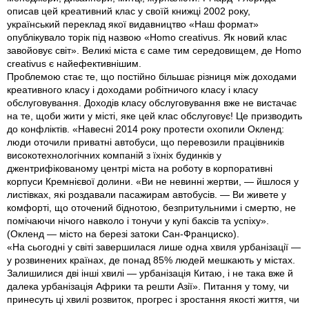
описав цей креативний клас у своїй книжці 2002 року,
український переклад якої видавництво «Наш формат»
опублікувало торік під назвою «Homo creativus. Як новий клас
заво­йовує світ». Великі міста є саме тим середовищем, де Homo
creativus є найефективнішим.
Проблемою стає те, що постійно більшає різниця між доходами
креативного класу і доходами робітничого класу і класу
обслуговування. Доходів класу обслуговування вже не вистачає
на те, щоби жити у місті, яке цей клас обслуговує! Це призводить
до конфліктів. «Навесні 2014 року протести охопили Окленд:
люди оточили приватні автобуси, що перевозили працівників
високотехнологічних компаній з їхніх будинків у
джентрифікованому центрі міста на роботу в корпоративні
корпуси Кремнієвої долини. «Ви не невинні жертви, — йшлося у
листівках, які роздавали пасажирам автобусів. — Ви живете у
комфорті, що оточений біднотою, безпритульними і смертю, не
помічаючи нічого навколо і тонучи у купі баксів та успіху».
(Окленд — місто на березі затоки Сан-Франциско).
«На сьогодні у світі завершилася лише одна хвиля урбанізації —
у розвинених країнах, де понад 85% людей мешкають у містах.
Залишилися дві інші хвилі — урбанізація Китаю, і не така вже й
далека урбанізація Африки та решти Азії». Питання у тому, чи
принесуть ці хвилі розвиток, прогрес і зростання якості життя, чи