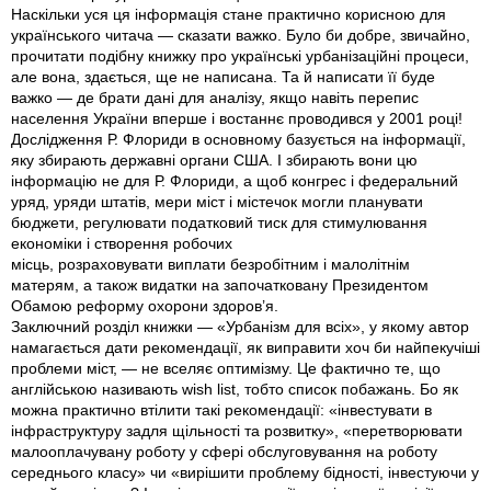
Наскільки уся ця інформація стане практично корисною для
українського читача — сказати важко. Було би добре, звичайно,
прочитати подібну книжку про українські урбанізаційні процеси,
але вона, здається, ще не написана. Та й написати її буде
важко — де брати дані для аналізу, якщо навіть перепис
населення України вперше і востаннє проводився у 2001 році!
Дослідження Р. Флориди в основному базується на інформації,
яку збирають державні органи США. І збирають вони цю
інформацію не для Р. Флориди, а щоб конгрес і федеральний
уряд, уряди штатів, мери міст і містечок могли планувати
бюджети, регулювати податковий тиск для стимулювання
економіки і створення робочих
місць, розраховувати виплати безробітним і малолітнім
матерям, а також видатки на започатковану Президентом
Обамою реформу охорони здоров’я.
Заключний розділ книжки — «Урбанізм для всіх», у якому автор
намагається дати рекомендації, як виправити хоч би найпекучіші
проблеми міст, — не вселяє оптимізму. Це фактично те, що
англійською називають wish list, тобто список побажань. Бо як
можна практично втілити такі рекомендації: «інвестувати в
інфраструктуру задля щільності та розвитку», «перетворювати
малооплачувану роботу у сфері обслуговування на роботу
середнього класу» чи «вирішити проблему бідності, інвестуючи у