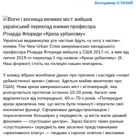
Володимир О.ТИХИЙ
Українські видавництва усе частіше йдуть «у ногу з часом»:
книжка The New Urban Crisis американсько-канадського
професора Річарда Флориди вийшла у США 2017-го, а вже від
липня 2019-го переклад її під назвою «Криза урбанізму» (К.:
Наш формат) стоїть на полицях наших книгарень.
У книжці зібрані монблани даних про причини і наслідки «нової
урбаністичної кризи» (звісно, йдеться майже винятково про
США). Нова криза американських міст і аґломерацій, яка
розгортається протягом останніх 10-20 років, багато чим
відрізняється від попередньої, 60-х–70-х років. «Попередня
криза зумовлена тим, що міста були покинуті і втратили свої
економічні функції. Сформовані деіндустріалізацією і
переселенням білошкірих у передмістя, ці міста мали цікавий
феномен — спустошені центри». Зараз багато таких раніше
«спустошених» середмість вже заселені представниками
«креативного класу» — людьми з гарною освітою і високими