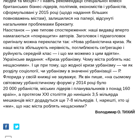
людей та місця»? І навіть рекомендації спеціальної комісії
британських бізнес-лідерів, політиків, економістів і урбаністів,
сформульовані у 2015 році (щодо надання більших
повноважень містам), залишилися на папері, відсунуті
нагальними проблемами Брекзиту.
Наостанок — уже типове спостереження: наші видавці вперто
намагаються «покращити» авторів. Заголовок і підзаголовок
оригіналу можна перекласти так: «Нова урбаністична криза. Як
наші міста збільшують нерівність, поглиблюють сеґрегацію і
руйнують середній клас — і що ми можемо з цим вдіяти».
Українське видання: «Криза урбанізму. Чому міста роблять нас
нещасними». І це при тому, що жодної кризи урбанізму — чи як
розділу соціології, чи урбанізму в значенні урбанізації — Р.
Флорида у своїй книжці не зауважує. Як він пише, «на сьо­мому
світовому урбаністичному форумі у 2014 році було
20 000 урбаністів, міських лідерів і планувальників з понад 160
країн», а протягом ХХІ століття до нинішніх 3,5 мільярда
мешканців міст додадуться ще 7-8 мільярдів. І, нарешті, хто ці
«ми», що нас міста роблять нещасними?
Володимир О. ТИХИЙ