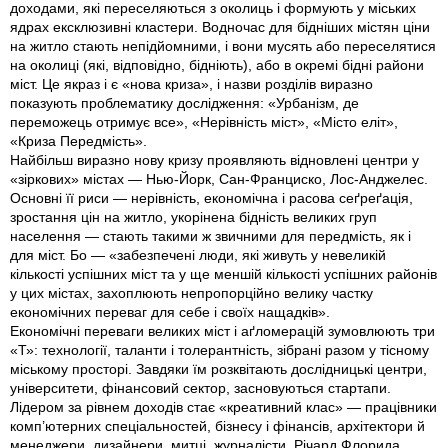
доходами, які переселяються з околиць і формують у міських
ядрах ексклюзивні кластери. Водночас для бідніших містян ціни
на житло стають непідйомними, і вони мусять або переселятися
на околиці (які, відповідно, бідніють), або в окремі бідні райони
міст. Це якраз і є «нова криза», і назви розділів виразно
показують проблематику дослідження: «Урбанізм, де
переможець отримує все», «Нерівність міст», «Місто еліт»,
«Криза Передмість».
Найбільш виразно нову кризу проявляють відновлені центри у
«зіркових» містах — Нью-Йорк, Сан-Франциско, Лос-Анджелес.
Основні її риси — нерівність, економічна і расова сеґреґація,
зростання цін на житло, укорінена бідність великих груп
населення — стають такими ж звичними для передмість, як і
для міст. Бо — «забезпечені люди, які живуть у невеликій
кількості успішних міст та у ще меншій кількості успішних районів
у цих містах, захоплюють непропорційно велику частку
економічних переваг для себе і своїх нащадків».
Економічні переваги великих міст і аґломерацій зумовлюють три
«Т»: технології, таланти і толерантність, зібрані разом у тісному
міському просторі. Завдяки їм розквітають дослідницькі центри,
університети, фінансовий сектор, засновуються стартапи.
Лідером за рівнем доходів стає «креативний клас» — працівники
комп’ютерних спеціальностей, бізнесу і фінансів, архітектори й
менеджери, дизайнери, митці, журналісти. Річард Флорида