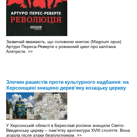
Зазвичай вважають, що головною книгою (Magnum opus)
Артуро Переса-Реверте є романний цикл про капітана
Алятрісте.
>>
Злочин рашистів проти культурного надбання: на
Херсонщині знищено дерев’яну козацьку церкву
У Херсонській області в Бериславі росіяни знищили Свято-
Введенську церкву – пам'ятку архітектури XVIII століття. Вона
згоріла після атаки безпілотником.
>>