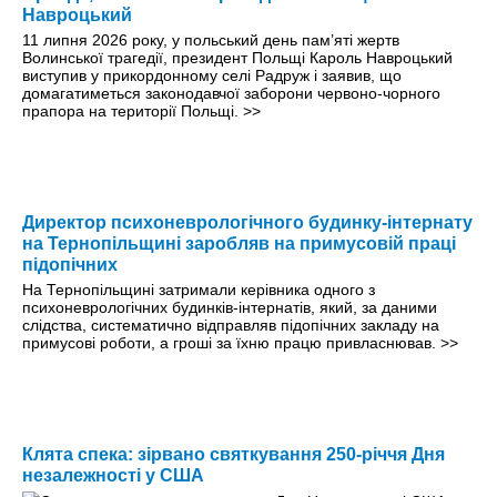
Навроцький
11 липня 2026 року, у польський день пам’яті жертв
Волинської трагедії, президент Польщі Кароль Навроцький
виступив у прикордонному селі Радруж і заявив, що
домагатиметься законодавчої заборони червоно-чорного
прапора на території Польщі.
>>
Директор психоневрологічного будинку-інтернату
на Тернопільщині заробляв на примусовій праці
підопічних
На Тернопільщині затримали керівника одного з
психоневрологічних будинків-інтернатів, який, за даними
слідства, систематично відправляв підопічних закладу на
примусові роботи, а гроші за їхню працю привласнював.
>>
Клята спека: зірвано святкування 250-річчя Дня
незалежності у США