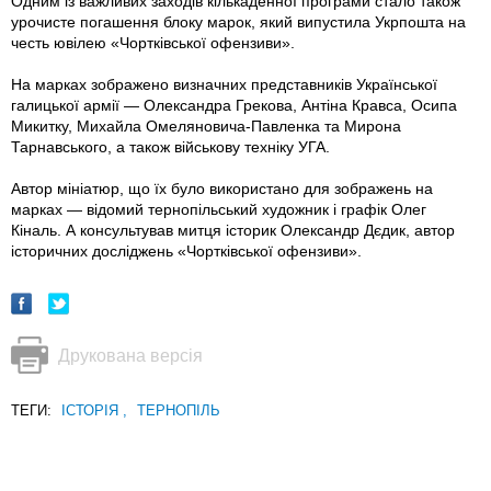
Одним iз важливих заходів кількаденної програми стало також
урочисте погашення блоку марок, який випустила Укрпошта на
честь ювілею «Чортківської офензиви».
На марках зображено визначних представників Української
галицької армії — Олександра Грекова, Антіна Кравса, Осипа
Микитку, Михайла Омеляновича-Павленка та Мирона
Тарнавського, а також військову техніку УГА.
Автор мініатюр, що їх було використано для зображень на
марках — відомий тернопільський художник і графік Олег
Кіналь. А консультував митця історик Олександр Дєдик, автор
історичних досліджень «Чортківської офензиви».
Друкована версія
ТЕГИ:
ІСТОРІЯ
,
ТЕРНОПІЛЬ