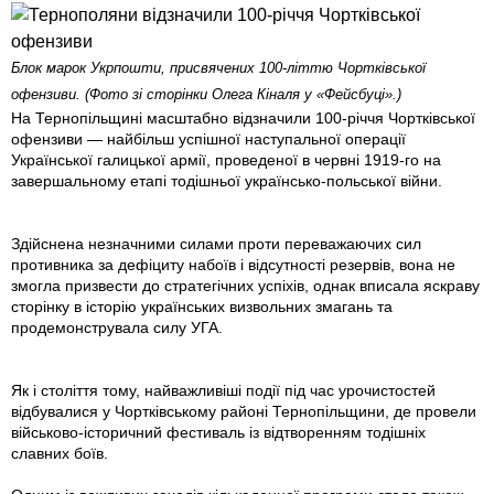
Блок марок Укрпошти, присвячених 100-літтю Чортківської
офензиви. (Фото зi сторінки Олега Кіналя у «Фейсбуцi».)
На Тернопільщині масштабно відзначили 100-річчя Чортківської
офензиви — найбільш успішної наступальної операції
Української галицької армії, проведеної в червні 1919-го на
завершальному етапі тодішньої українсько-польської війни.
Здійснена незначними силами проти переважаючих сил
противника за дефіциту набоїв і відсутності резервів, вона не
змогла призвести до стратегічних успіхів, однак вписала яскраву
сторінку в історію українських визвольних змагань та
продемонструвала силу УГА.
Як і століття тому, найважливіші події під час урочистостей
відбувалися у Чортківському районі Тернопільщини, де провели
військово-історичний фестиваль iз відтворенням тодішніх
славних боїв.