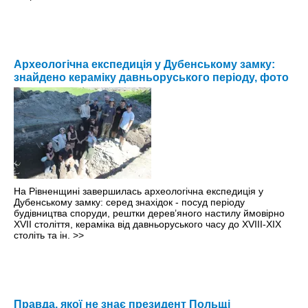
Археологічна експедиція у Дубенському замку:
знайдено кераміку давньоруського періоду, фото
На Рівненщині завершилась археологічна експедиція у
Дубенському замку: серед знахідок - посуд періоду
будівництва споруди, рештки дерев’яного настилу ймовірно
ХVІІ століття, кераміка від давньоруського часу до ХVІІІ-ХІХ
століть та ін.
>>
Правда, якої не знає президент Польщі