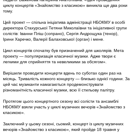
циклу концертів «Знайомство з класикою» виникла ще два роки
тому.
Цей проект — спільна ініціатива адміністрації НБОКМУ в особі
директора Стахурської Тетяни Миколаївни та ініціативної групи
солістів: Іванни Пліш (сопрано), Сергія Андрощука (тенор),
Ірини Харечко, Валерії Балаховської (орган) і мене.
Цикл концертів спочатку був призначений для школярів. Мета
проекту — популяризація класичної музики. Адже твори є
легкими для сприйняття та невеликими за обсягом».
Вирішили проводити концерти вдень по суботах один раз на
місяць. Тривалість кожного концерту — близько однієї години. За
цей час музиканти намагаються продемонструвати
різноманітність класичної музики, всю її стильову палітру.
Протягом цього концертного сезону всі солісти та ансамблі
НБОКМУ взяли участь у циклі музичних вечорів «Знайомство з
класикою».
Заключний у цьому сезоні, сьомий, концерт із циклу музичних
вечорів «Знайомство з класикою», який пройде 18 травня у