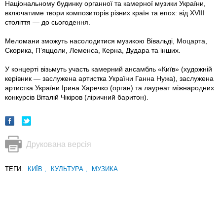
Національному будинку органної та камерної музики України,
включатиме твори композиторів різних країн та епох: від XVIII
століття — до сьогодення.
Меломани зможуть насолодитися музикою Вівальді, Моцарта,
Скорика, П’яццоли, Леменса, Керна, Дудара та інших.
У концерті візьмуть участь камерний ансамбль «Київ» (художній
керівник — заслужена артистка України Ганна Нужа), заслужена
артистка України Ірина Харечко (орган) та лауреат міжнародних
конкурсів Віталій Чікіров (ліричний баритон).
Друкована версія
ТЕГИ:
КИЇВ
,
КУЛЬТУРА
,
МУЗИКА