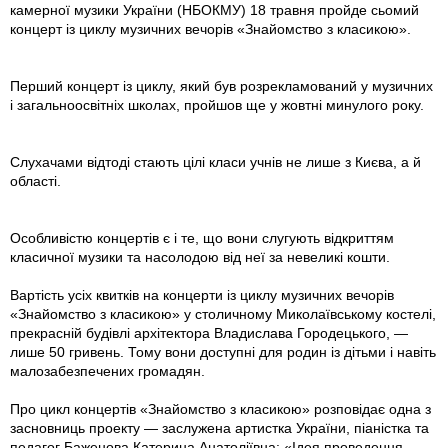
камерної музики України (НБОКМУ) 18 травня пройде сьомий
концерт із циклу музичних вечорів «Знайомство з класикою».
Перший концерт із циклу, який був розрекламований у музичних
і загальноосвітніх школах, пройшов ще у жовтні минулого року.
Слухачами відтоді стають цілі класи учнів не лише з Києва, а й
області.
Особливістю концертів є і те, що вони слугують відкриттям
класичної музики та насолодою від неї за невеликі кошти.
Вартість усіх квитків на концерти із циклу музичних вечорів
«Знайомство з класикою» у столичному Миколаївському костелі,
прекрасній будівлі архітектора Владислава Городецького, —
лише 50 гривень. Тому вони доступні для родин із дітьми і навіть
малозабезпечених громадян.
Про цикл концертів «Знайомство з класикою» розповідає одна з
засновниць проекту — заслужена артистка України, піаністка та
педагог Баженова Катерина Анатоліївна: «Ідея проведення