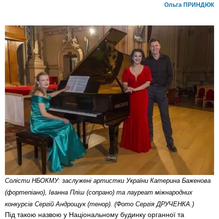
Ольга ПРИНДЮК
Cолісти НБОКМУ: заслужені артистки України Катерина Баженова
(фортепіано), Іванна Пліш (сопрано) та лауреат міжнародних
конкурсів Сергій Андрощук (тенор). (Фото Сергія ДРУЧЕНКА.)
Під такою назвою у Національному будинку органної та