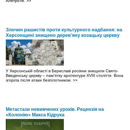
Алятрісте.
>>
Злочин рашистів проти культурного надбання: на
Херсонщині знищено дерев’яну козацьку церкву
У Херсонській області в Бериславі росіяни знищили Свято-
Введенську церкву – пам'ятку архітектури XVIII століття. Вона
згоріла після атаки безпілотником.
>>
Метастази невивчених уроків. Рецензія на
«Колонію» Макса Кідрука