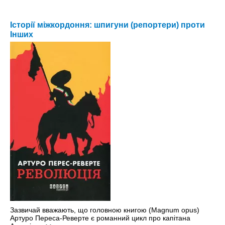
Історії міжкордоння: шпигуни (репортери) проти
Інших
Зазвичай вважають, що головною книгою (Magnum opus)
Артуро Переса-Реверте є романний цикл про капітана