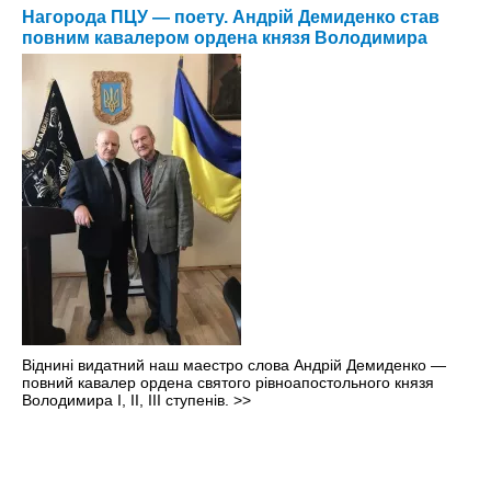
Нагорода ПЦУ — поету. Андрій Демиденко став
повним кавалером ордена князя Володимира
Віднині видатний наш маестро слова Андрій Демиденко —
повний кавалер ордена святого рівноапостольного князя
Володимира І, ІІ, ІІІ ступенів.
>>