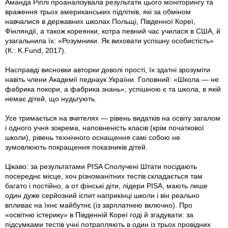
Аманда Ріплі проаналізувала результати цього моніторингу та
враження трьох американських підлітків, які за обміном
навчалися в державних школах Польщі, Південної Кореї,
Фінляндії, а також кореянки, котра певний час училася в США, й
узагальнила їх: «Розумники. Як виховати успішну особистість»
(К.: K.Fund, 2017).
Насправді висновки авторки доволі прості, їх здатні зрозуміти
навіть члени Академії педнаук України. Головний: «Школа — не
фабрика покори, а фабрика знань»; успішною є та школа, в якій
немає дітей, що нудьгують.
Усе тримається на вчителях — рівень видатків на освіту загалом
і одного учня зокрема, наповненість класів (крім початкової
школи), рівень технічного оснащення самі собою не
зумовлюють покращення показників дітей.
Цікаво: за результатами PISA Сполучені Штати посідають
посереднє місце, хоч різноманітних тестів складається там
багато і постійно, а от фінські діти, лідери PISA, мають лише
один дуже серйозний іспит наприкінці школи і він реально
впливає на їхнє майбутнє (із зарплатнею включно). Про
«освітню істерику» в Південній Кореї годі й згадувати: за
підсумками тестів учні потрапляють в один із трьох провідних