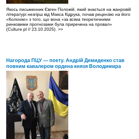
Якось письменник Євген Положій, який знається на жанровій
літературі незгірш від Макса Кідрука, почав рецензію на його
«Колонію» з того, що вона «за всіма теоретичними
ринковими прогнозами була приречена на провал»
(Culture.pl // 23.10.2025).
>>
Нагорода ПЦУ — поету. Андрій Демиденко став
повним кавалером ордена князя Володимира