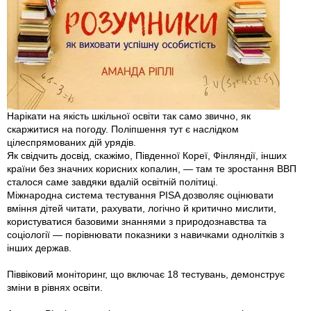
Нарікати на якість шкільної освіти так само звично, як
скаржитися на погоду. Поліпшення тут є наслідком
цілеспрямованих дій урядів.
Як свідчить досвід, скажімо, Південної Кореї, Фінляндії, інших
країни без значних корисних копалин, — там те зростання ВВП
сталося саме завдяки вдалій освітній політиці.
Міжнародна система тестування PISA дозволяє оцінювати
вміння дітей читати, рахувати, логічно й критично мислити,
користуватися базовими знаннями з природознавства та
соціології — порівнювати показники з навичками однолітків з
інших держав.
Піввіковий моніторинг, що включає 18 тестувань, демонструє
зміни в рівнях освіти.