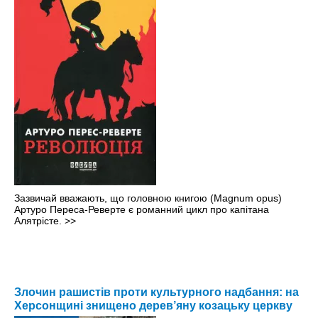
Зазвичай вважають, що головною книгою (Magnum opus)
Артуро Переса-Реверте є романний цикл про капітана
Алятрісте.
>>
Злочин рашистів проти культурного надбання: на
Херсонщині знищено дерев’яну козацьку церкву