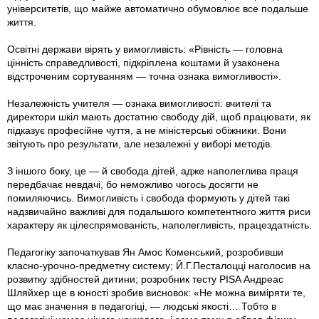
університетів, що майже автоматично обумовлює все подальше
життя.
Освітні держави вірять у вимогливість: «Рівність — головна
цінність справедливості, підкріплена коштами й узаконена
відстроченим сортуванням — точна ознака вимогливості».
Незалежність учителя — ознака вимогливості: вчителі та
директори шкіл мають достатню свободу дій, щоб працювати, як
підказує професійне чуття, а не міністерські обіжники. Вони
звітують про результати, але незалежні у виборі методів.
З іншого боку, це — й свобода дітей, адже наполеглива праця
передбачає невдачі, бо неможливо чогось досягти не
помиляючись. Вимогливість і свобода формують у дітей такі
надзвичайно важливі для подальшого компетентного життя риси
характеру як цілеспрямованість, наполегливість, працездатність.
Педагогіку започаткував Ян Амос Коменський, розробивши
класно-урочно-предметну систему; Й.Г.Песталоцці наголосив на
розвитку здібностей дитини; розробник тесту PISA Андреас
Шляйхер ще в юності зробив висновок: «Не можна виміряти те,
що має значення в педагогіці, — людські якості… Тобто в