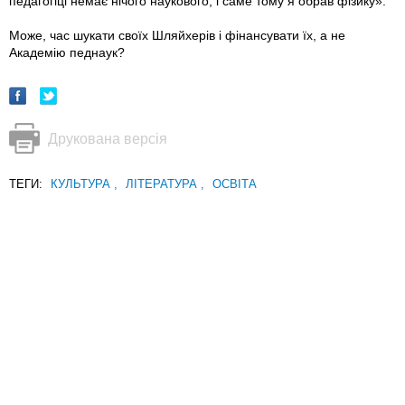
педагогіці немає нічого наукового, і саме тому я обрав фізику».
Може, час шукати своїх Шляйхерів і фінансувати їх, а не
Академію педнаук?
Друкована версія
ТЕГИ:
КУЛЬТУРА
,
ЛІТЕРАТУРА
,
ОСВІТА