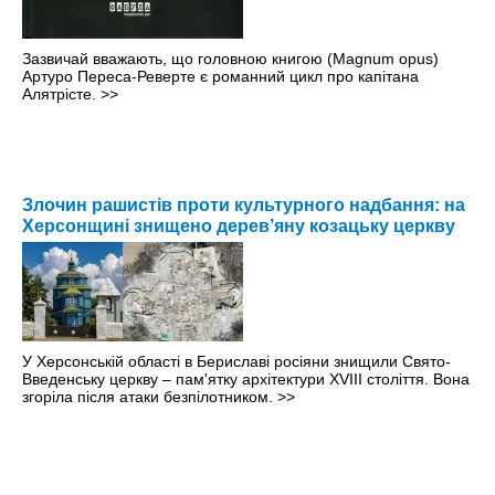
Зазвичай вважають, що головною книгою (Magnum opus)
Артуро Переса-Реверте є романний цикл про капітана
Алятрісте.
>>
Злочин рашистів проти культурного надбання: на
Херсонщині знищено дерев’яну козацьку церкву
У Херсонській області в Бериславі росіяни знищили Свято-
Введенську церкву – пам'ятку архітектури XVIII століття. Вона
згоріла після атаки безпілотником.
>>