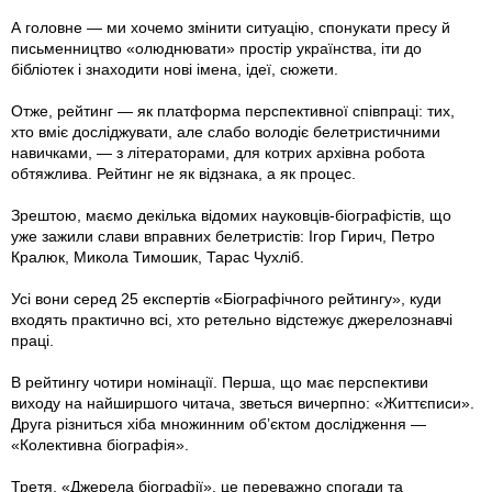
А головне — ми хочемо змінити ситуацію, спонукати пресу й
письменництво «олюднювати» простір українства, іти до
бібліотек і знаходити нові імена, ідеї, сюжети.
Отже, рейтинг — як платформа перспективної співпраці: тих,
хто вміє дослі­джувати, але слабо володіє белетристичними
навичками, — з літераторами, для котрих архівна робота
обтяжлива. Рейтинг не як відзнака, а як процес.
Зрештою, маємо декілька відомих науковців-біографістів, що
уже зажили слави вправних белетристів: Ігор Гирич, Петро
Кралюк, Микола Тимошик, Тарас Чухліб.
Усі вони серед 25 експертів «Біографічного рейтингу», куди
входять практично всі, хто ретельно відстежує джерелознавчі
праці.
В рейтингу чотири номінації. Перша, що має перспективи
виходу на найширшого читача, зветься вичерпно: «Життєписи».
Друга різниться хіба множинним об’єктом дослідження —
«Колективна біографія».
Третя, «Джерела біографії», це переважно спогади та