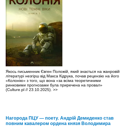
Якось письменник Євген Положій, який знається на жанровій
літературі незгірш від Макса Кідрука, почав рецензію на його
«Колонію» з того, що вона «за всіма теоретичними
ринковими прогнозами була приречена на провал»
(Culture.pl // 23.10.2025).
>>
Нагорода ПЦУ — поету. Андрій Демиденко став
повним кавалером ордена князя Володимира