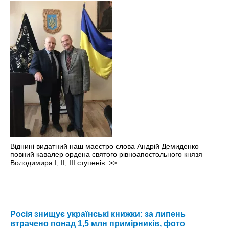
Віднині видатний наш маестро слова Андрій Демиденко —
повний кавалер ордена святого рівноапостольного князя
Володимира І, ІІ, ІІІ ступенів.
>>
Росія знищує українські книжки: за липень
втрачено понад 1,5 млн примірників, фото