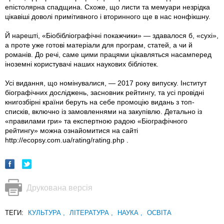
епістолярна спадщина. Схоже, що листи та мемуари незрідка
цікавіші доволі примітивного і вторинного ще в нас нонфікшну.
Й нарешті, «Біобібліографічні покажчики» — здавалося б, «сухі»,
а проте уже готові матеріали для програм, статей, а чи й
романів. До речі, саме цими працями цікавляться насамперед
іноземні користувачі наших наукових бібліотек.
Усі видання, що номінувалися, — 2017 року випуску. Інститут
біографічних досліджень, засновник рейтингу, та усі провідні
книгозбірні країни беруть на себе промоцію видань з топ-
списків, включно із замовленнями на закупівлю. Детально із
«правилами гри» та експертною радою «Біографічного
рейтингу» можна ознайомитися на сайті
http://ecopsy.com.ua/rating/rating.php .
Друкована версія
ТЕГИ:
КУЛЬТУРА
,
ЛІТЕРАТУРА
,
НАУКА
,
ОСВІТА