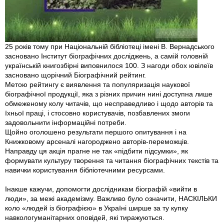
25 років тому при Національній бібліотеці імені В. Вернадського
засновано Інститут біографічних дослі­джень, а самій головній
українській книгозбірні виповнилося 100. З нагоди обох ювілеїв
засновано щорічний Біографічний рейтинг.
Метою рейтингу є виявлення та популяризація наукової
біографічної продукції, яка з різних причин нині доступна лише
обмеженому колу читачів, що несправедливо і щодо авторів та
їхньої праці, і стосовно користувачів, позбавлених змоги
задовольнити інформаційні потреби.
Щойно оголошено результати першого опитування і на
Книжковому арсеналі нагороджено авторів-переможців.
Направду ця акція прагне не так «підбити підсумки», як
формувати культуру творення та читання біографічних текстів та
навички користування бібліотечними ресурсами.
Інакше кажучи, допомогти дослідникам біографій «вийти в
люди», за межі академізму. Важливо було означити, НАСКІЛЬКИ
коло «людей із біографією» в Україні ширше за ту купку
навкологуманітарних оповідей, які тиражуються.