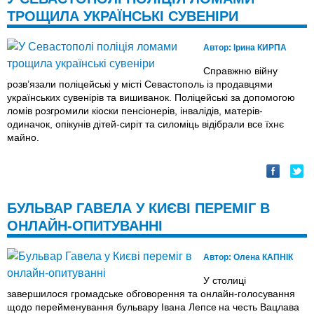
ТРОЩИЛА УКРАЇНСЬКІ СУВЕНІРИ
Автор:
Ірина КИРПА
Справжню війну
розв’язали поліцейські у місті Севастополь із продавцями
українських сувенірів та вишиванок. Поліцейські за допомогою
ломів розгромили кіоски пенсіонерів, інвалідів, матерів-
одиначок, опікунів дітей-сиріт та силоміць відібрали все їхнє
майно.
БУЛЬВАР ГАВЕЛА У КИЄВІ ПЕРЕМІГ В
ОНЛАЙН-ОПИТУВАННІ
Автор:
Олена КАПНІК
У столиці
завершилося громадське обговорення та онлайн-голосування
щодо перейменування бульвару Івана Лепсе на честь Вацлава