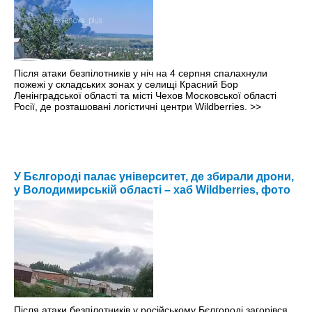
Після атаки безпілотників у ніч на 4 серпня спалахнули
пожежі у складських зонах у селищі Красний Бор
Ленінградської області та місті Чехов Московської області
Росії, де розташовані логістичні центри Wildberries.
>>
У Бєлгороді палає університет, де збирали дрони,
у Володимирській області – хаб Wildberries, фото
Після атаки безпілотників у російському Бєлгороді загорівся