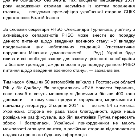
дня не обійшлося без жертв. Так, місцевий мешканець 1997
року народження отримав несумісне із життям поранення
голови», — повідомив прес-офіцер української сторони СЦКК
підполковник Віталій Іванов.
За словами секретаря РНБО Олександра Турчинова, у зв’язку з
активізацією сепаратистів РНБО може внести до порядку
денного питання щодо введення воєнного стану: «У випадку
продовження цих небезпечних тенденцій (систематичне
порушення Мінських домовленостей. — Ред.) Україна буде
вживати всі необхідні заходи для захисту цілісності нашої країни
та безпеки громадян, аж до внесення до порядку денного РНБО
питання щодо введення воєнного стану», — зазначив він.
Тим часом більш як 50 автомобілів виїхало з Ростовської області
РФ у бiк Донбасу. Як повідомляють «РИА Новости Украина»,
вони начебто везуть мешканцям Донеччини більше 400 тонн
допомоги — в тому числі продукти харчування, медикаменти і
навчальну літературу. З серпня 2014-го — це вже 54-та колона.
Українська сторона не рада такій благодійності, адже наша
розвідка не раз фіксувала, що білі вантажівки Путіна перевозять
зброю і боєприпаси. Українські прикордонники не мають
можливості оглянути вантаж, а російська сторона відмовляється
надавати про нього будь-яку інформацію.