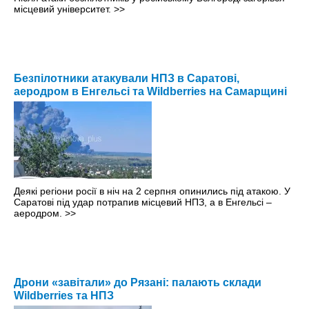
місцевий університет.
>>
Безпілотники атакували НПЗ в Саратові,
аеродром в Енгельсі та Wildberries на Самарщині
Деякі регіони росії в ніч на 2 серпня опинились під атакою. У
Саратові під удар потрапив місцевий НПЗ, а в Енгельсі –
аеродром.
>>
Дрони «завітали» до Рязані: палають склади
Wildberries та НПЗ