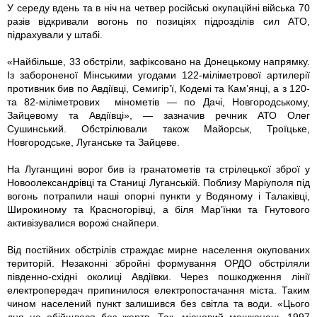
У середу вдень та в ніч на четвер російські окупаційні війська 70
разів відкривали вогонь по позиціях підрозділів сил АТО,
підрахували у штабі.
«Найбільше, 33 обстріли, зафіксовано на Донецькому напрямку.
Із забороненої Мінськими угодами 122-мiлiметрової артилерії
противник бив по Авдіївці, Семигір’ї, Кодемі та Кам’янці, а з 120-
та 82-мiлiметрових мінометів — по Дачі, Новгородському,
Зайцевому та Авдіївці», — зазначив речник АТО Олег
Сушинський. Обстрілювали також Майорськ, Троїцьке,
Новгородське, Луганське та Зайцеве.
На Луганщині ворог бив iз гранатометів та стрілецької зброї у
Ново­олександрівці та Станиці Луганській. Поблизу Маріуполя під
вогонь потрапили наші опорні пункти у Водяному і Талаківці,
Широкиному та Красногорівці, а біля Мар’їнки та Гнутового
активізувалися ворожі снайпери.
Від постійних обстрілів страждає мирне населення окупованих
територій. Незаконні збройні формування ОРДО обстріляли
південно-східні околиці Авдіївки. Через пошкодження лінії
електропередач припинилося електропостачання міста. Таким
чином населений пункт залишився без світла та води. «Цього