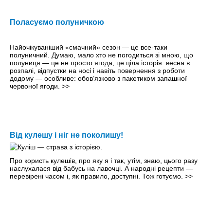
Поласуємо полуничкою
Найочікуваніший «смачний» сезон — це все-таки
полуничний. Думаю, мало хто не погодиться зі мною, що
полуниця — це не просто ягода, це ціла історія: весна в
розпалі, відпустки на носі і навіть повернення з роботи
додому — особливе: обов’язково з пакетиком запашної
червоної ягоди.
>>
Від кулешу і ніг не поколишу!
Про користь кулешів, про яку я і так, утім, знаю, цього разу
наслухалася від бабусь на лавочці. А народні рецепти —
перевірені часом і, як правило, доступні. Тож готуємо.
>>