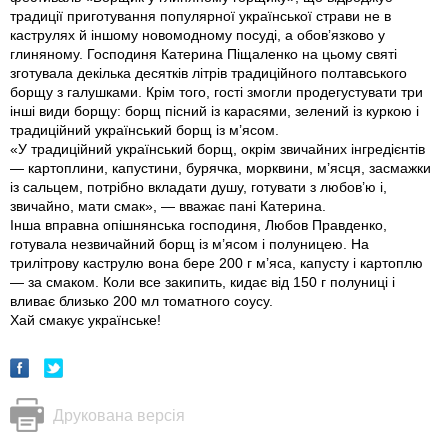
традиції приготування популярної української страви не в
каструлях й іншому новомодному посуді, а обов’язково у
глиняному. Господиня Катерина Піщаленко на цьому святі
зготувала декілька десятків літрів традиційного полтавського
борщу з галушками. Крім того, гості змогли продегустувати три
інші види борщу: борщ пісний із карасями, зелений із куркою і
традиційний український борщ із м’ясом.
«У традиційний український борщ, окрім звичайних інгредієнтів
— картоплини, капустини, бурячка, морквини, м’ясця, засмажки
із сальцем, потрібно вкладати душу, готувати з любов’ю і,
звичайно, мати смак», — вважає пані Катерина.
Інша вправна опішнянська господиня, Любов Правденко,
готувала незвичайний борщ із м’ясом і полуницею. На
трилітрову каструлю вона бере 200 г м’яса, капусту і картоплю
— за смаком. Коли все закипить, кидає від 150 г полуниці і
вливає близько 200 мл томатного соусу.
Хай смакує українське!
Друкована версія