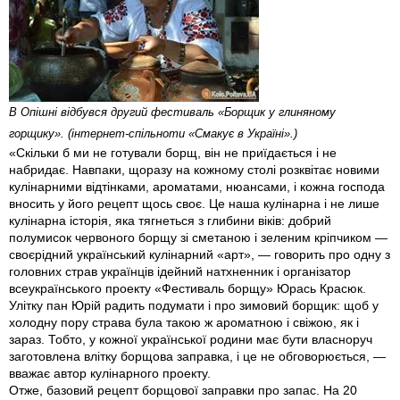
В Опішні відбувся другий фестиваль «Борщик у глиняному
горщику». (інтернет-спільноти «Смакує в Україні».)
«Скільки б ми не готували борщ, він не приїдається і не
набридає. Навпаки, щоразу на кожному столі розквітає новими
кулінарними відтінками, ароматами, нюансами, і кожна господа
вносить у його рецепт щось своє. Це наша кулінарна і не лише
кулінарна історія, яка тягнеться з глибини віків: добрий
полумисок червоного борщу зі сметаною і зеленим кріпчиком —
своєрідний український кулінарний «арт», — говорить про одну з
головних страв українців ідейний натхненник і організатор
всеукраїнського проекту «Фестиваль борщу» Юрась Красюк.
Улітку пан Юрій радить подумати і про зимовий борщик: щоб у
холодну пору страва була такою ж ароматною і свіжою, як і
зараз. Тобто, у кожної української родини має бути власноруч
заготовлена влітку борщова заправка, і це не обговорюється, —
вважає автор кулінарного проекту.
Отже, базовий рецепт борщової заправки про запас. На 20