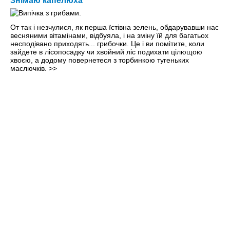
Знімаю капелюха
От так і незчулися, як перша їстівна зелень, обдарувавши нас
весняними вітамінами, відбуяла, і на зміну їй для багатьох
несподівано приходять... грибочки. Це і ви помітите, коли
зайдете в лісопосадку чи хвойний ліс подихати цілющою
хвоєю, а додому повернетеся з торбинкою тугеньких
маслючків.
>>