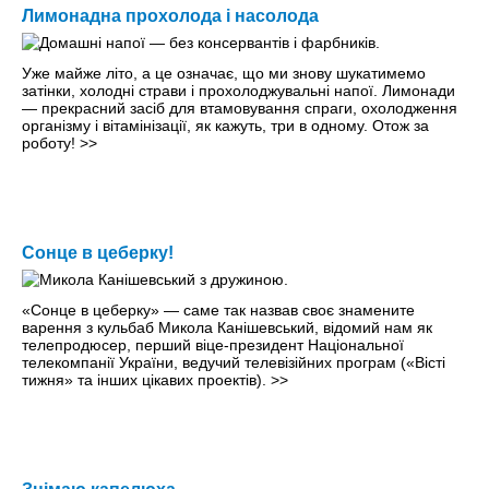
Лимонадна прохолода і насолода
Уже майже літо, а це означає, що ми знову шукатимемо
затінки, холоднi страви і прохолоджувальнi напої. Лимонади
— прекрасний засіб для втамовування спраги, охолодження
організму і вітамінізації, як кажуть, три в одному. Отож за
роботу!
>>
Сонце в цеберку!
«Сонце в цеберку» — саме так назвав своє знамените
варення з кульбаб Микола Канішевський, відомий нам як
телепродюсер, перший віце-президент Національної
телекомпанії України, ведучий телевізійних програм («Вісті
тижня» та інших цікавих проектів).
>>