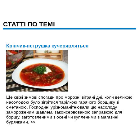
CТАТТІ ПО ТЕМІ
Кріпчик-петрушка кучерявляться
Ще свіжі зимові спогади про морозні вітряні дні, коли великою
насолодою було зігрітися тарілкою гарячого борщику зі
сметаною. Господині урізноманітнювали цю насолоду
замороженим щавлем, законсервованою заправкою для
борщу, заготовленими з осені чи купленими в магазині
бурячками.
>>