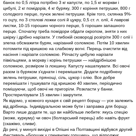
банок по 0,5 літра потрібно 3 кг капусти, по 1,5 кг моркви і
цибулі, 2 кг помідорів, 4 кг буряку, 300 г коріння петрушки, 800 г
солодкого перцю, пучок зелені петрушки. Крім того, склянка 9%-
го оцту, по 3 столові ложки солі й цукру, 0,5 ст. л. олії, 4 лаврові
листки, 10-15 горошин чорного перцю, 5 горошин запашного
перцю. Спочатку треба помідори обдати окропом, зняти з них
шкірку і дрібно нарізати. У глибокій сковороді розігріти 300 г олії і
злегка обсмажити буряк, нарізаний соломкою. Потім 10 хвилин
потомити під кришкою на слабкому вогні. Перець очистити від
насіння і нарізати соломкою. Ріпчасту цибулю нарізати
півкільцями, а моркву і корінь петрушки — найдрібнішою
соломкою, розміром із локшину. Капусту нашаткувати. Всі овочі
разом із буряком з’єднати і перемішати. Додати подрібнену
зелень петрушки, прянощі, сіль, цукор і олію. Все добре
перемішати і тушкувати під кришкою 40 хвилин, періодично
помішуючи, щоб овочі не пригоріли. Розкласти у банки.
Простерилізувати 15 хвилин і закрутити.
Як відомо, у кожного кухаря є свій рецепт борщу — усе залежить
від дрібниць. Індивідуальною може бути і заправка для борщу.
Варто лише додати те, що ви найбільше любите: якусь спецію
(може, куркуму) чи овоч (болгарський перець) або навіть фрукт
(скажімо, сливи).
До речі, у минулі вихідні в Опішні на Полтавщині відбувся другий
фестиваль «Борщик у глиняному горщику», що відроджує