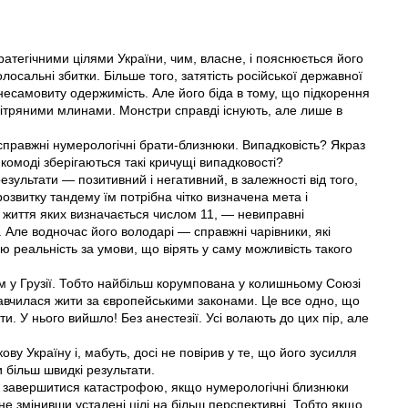
тратегічними цілями України, чим, власне, і пояснюється його
лосальні збитки. Більше того, затятість російської державної
несамовиту одержимість. Але його біда в тому, що підкорення
 вітряними млинами. Монстри справді існують, але лише в
правжні нумерологічні брати-близнюки. Випадковість? Якраз
 комоді зберігаються такі кричущі випадковості?
результати — позитивний і негативний, в залежності від того,
озвитку тандему їм потрібна чітко визначена мета і
ь життя яких визначається числом 11, — невиправні
 Але водночас його володарі — справжні чарівники, які
реальність за умови, що вірять у саму можливість такого
 у Грузії. Тобто найбільш корумпована у колишньому Союзі
авчилася жити за європейськими законами. Це все одно, що
ти. У нього вийшло! Без анестезії. Усі волають до цих пір, але
ову Україну і, мабуть, досі не повірив у те, що його зусилля
 більш швидкі результати.
о завершитися катастрофою, якщо нумерологічні близнюки
не змінивши усталені цілі на більш перспективні. Тобто якщо