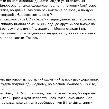
ти на чолі сімейних династій. Звідси усі ці патетичні
а Білоруссю, а також одержиме прагнення очолити їхній союз.
зків, бо для неї важлива близькість не по крові, а по духу.
нтеграції з Євросоюзом, а не з РФ.
і психоматриць ЄС та України, вирахуваних за спеціальною
ипадку цікавий саме нижній ряд, де друге число вказує на
ї основу і генетичний фундамент. Можна сказати і так:
ів і умінь, що успадкований від дня народження, і він уже є.
е напрацювати. Так ось...
ями, що говорить про тісний кармічний зв’язок двох державних
 будуть потрібні один одному, бо в основі кожного з них є те,
го.
отрібні у тій Європі, справедливі лише частково, бо кармічні
к, коли і разом бути непросто, і розійтися неможливо. Але
 навчаться рахуватися з особливостями й індивідуальними