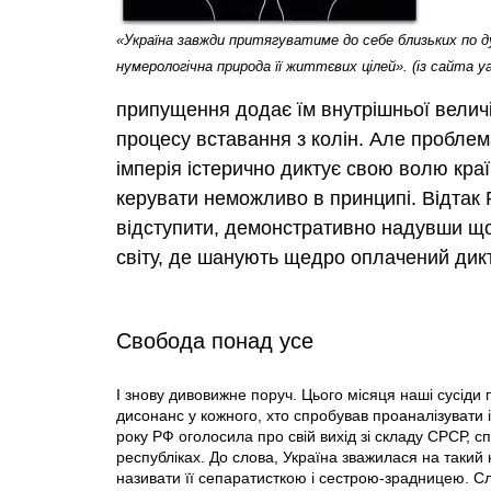
«Україна завжди притягуватиме до себе близьких по д
нумерологічна природа її життєвих цілей». (із сайта ya
припущення додає їм внутрішньої велич
процесу вставання з колін. Але проблема
імперія істерично диктує свою волю кра
керувати неможливо в принципі. Відтак Р
відступити, демонстративно надувши щок
світу, де шанують щедро оплачений дикт
Свобода понад усе
І знову дивовижне поруч. Цього місяця наші сусіди 
дисонанс у кожного, хто спробував проаналізувати і
року РФ оголосила про свій вихід зi складу СРСР, 
республіках. До слова, Україна зважилася на такий 
називати її сепаратисткою і сестрою-зрадницею. С