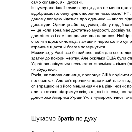
само складно, як і духовні.
Із нумерологічної точки зору ця дата не менш ціка
відображає головну ціль створення незалежної РФ, 
даному випадку йдеться про одиницю — число лідерс
диктатури. Одиниця або над усіма, або у гордій сам
— це коли вона має достатньо мудрості, досвіду та к
достоїнства і самі попросили «на царство». Найгір
очолити щось силоміць, ламаючи через коліно супрот
втрачене щастя й благав повернутися.
Можливо, у Росії все б і вийшло, якби для свого л
здатну до покори жертву. Але оскільки США були с
Україною опікується незалежна «космічна» сімка (о
чи збудуться.
Росія, як типова одиниця, пропонує США поділити св
половинках. Але «п’ятірочник» щасливий тільки тод
співпрацюючи з його мешканцями на рівні нових про
але він жваво підтримує всіх, хто, як і він сам, по
допоможе Америка Україні?», з нумерологічної точки
Шукаємо братів по духу