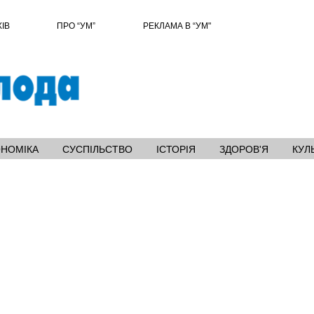
ХІВ
ПРО “УМ”
РЕКЛАМА В “УМ"
ОНОМІКА
СУСПІЛЬСТВО
ІСТОРІЯ
ЗДОРОВ'Я
КУЛ