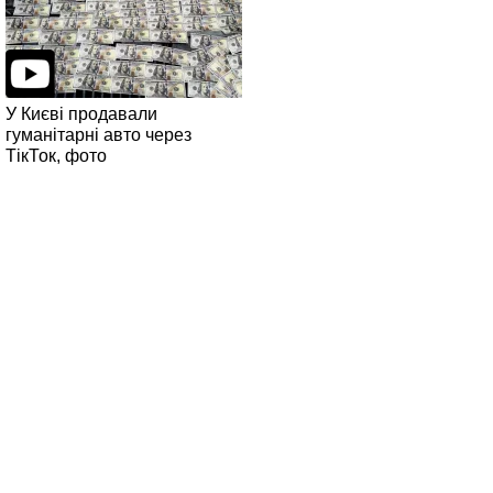
У Києві продавали
гуманітарні авто через
ТікТок, фото