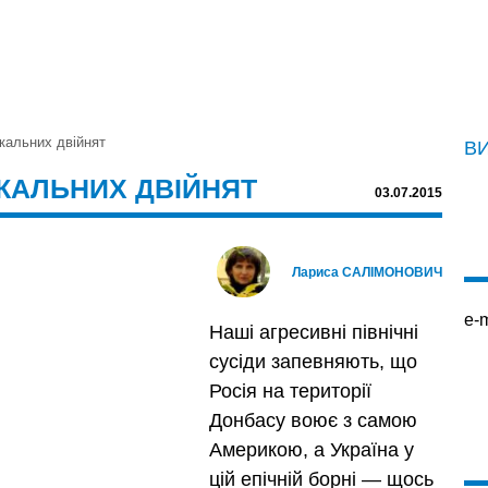
ркальних двійнят
В
РКАЛЬНИХ ДВІЙНЯТ
03.07.2015
Лариса САЛІМОНОВИЧ
e-m
Наші агресивні північні
сусіди запевняють, що
Росія на території
Донбасу воює з самою
Америкою, а Україна у
цій епічній борні — щось