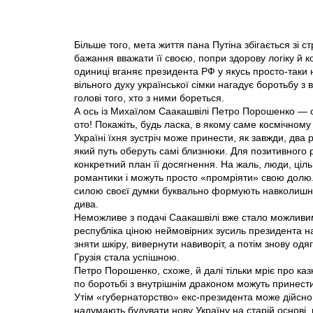
Більше того, мета життя пана Путіна збiгається зі с
бажання вважати її своєю, попри здорову логіку й ко
одиниці вганяє президента РФ у якусь просто-таки 
вільного духу української сімки нагадує боротьбу з
голові того, хто з ними бореться.
А ось iз Михаїлом Саакашвілі Петро Порошенко — с
ото! Покажіть, будь ласка, в якому саме космічному
Україні їхня зустріч може принести, як завжди, два 
який путь оберуть самі близнюки. Для позитивного р
конкретний план її досягнення. На жаль, люди, ціл
романтики і можуть просто «промріяти» свою долю.
силою своєї думки буквально формують навколишню 
дива.
Неможливе з подачі Саакашвілі вже стало можливим
республіка ціною неймовірних зусиль президента н
зняти шкіру, вивернути навиворіт, а потім знову одяг
Грузія стала успішною.
Петро Порошенко, схоже, й далі тільки мріє про казк
по боротьбі з внутрішнім драконом можуть принести
Утім «губернаторство» екс-президента може дійсн
надумають будувати нову Україну на старій основі, 