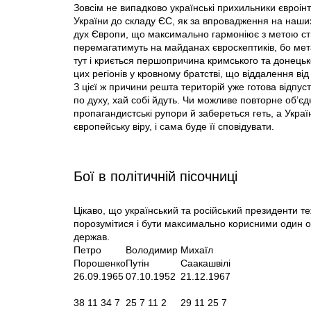
Зовсім не випадково українські прихильники євроінт
України до складу ЄС, як за впровадження на наших
дух Європи, що максимально гармоніює з метою ств
перемагатимуть на майданах євроскептиків, бо мет
тут і криється першопричина кримського та донець
цих регіонів у кровному братстві, що віддалення ві
З цієї ж причини решта територій уже готова відпуст
по духу, хай собі йдуть. Чи можливе повторне об’єд
пропагандистські рупори й забереться геть, а Укр
європейську віру, і сама буде її сповідувати.
Бої в політичній пісочниці
Цікаво, що український та російський президенти т
порозумітися і бути максимально корисними один од
держав.
Петро
Володимир
Михаїл
Порошенко
Путін
Саакашвілі
26.09.1965
07.10.1952
21.12.1967
38 11 34 7
25 7 11 2
29 11 25 7