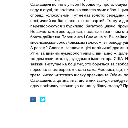
Саакашвілі почне в унісон Порошенку проголошуват
воду в ступі, то політичною хвилею змиє обох. І ц
справді колосальний. Тут немає золотої середини. 
політичний ва-банк, але він того вартий. Тягнути дал
перетворюються з бурхливої багатообіцяючої гірськ
Неважко також здогадатися, наскільки трагічним с
брата-двійнятка Порошенка і Саакашвілі. Він зайш
кисельовсько-соловйовським галасом iз приводу ущер
А разом? Словом, глядачам цієї політичної драми н
Утім, за дивним нумерологічним і, звичайно ж, дол
тандем захистять від сусіднього імператора США. Н
завжди виступає на боці тих, хто бореться за свобод
персональним ворогом стала сама Америка, що, як 
третє, число життєвого шляху президента Обами по
Саакашвілі, а це значить, що в них завжди знайдуться
одну політичну пісочницю на нашу бідну голову? Пр