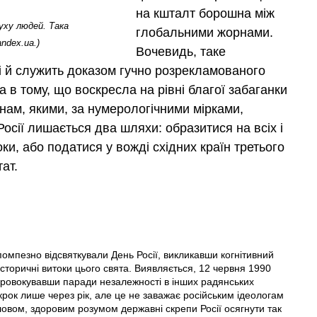
на кшталт борошна між
уху людей. Така
глобальними жорнами.
ndex.ua.)
Вочевидь, таке
і й служить доказом гучно розрекламованого
 в тому, що воскресла на рівні благої забаганки
їнам, якими, за нумерологічними мірками,
осії лишається два шляхи: образитися на всіх і
и, або податися у вожді східних країн третього
ат.
помпезно відсвяткували День Росії, викликавши когнітивний
сторичні витоки цього свята. Виявляється, 12 червня 1990
спровокувавши паради незалежності в інших радянських
крок лише через рік, але це не заважає російським ідеологам
ловом, здоровим розумом державні скрепи Росії осягнути так