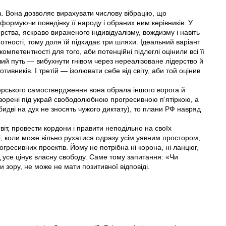
ва. Вона дозволяє вирахувати числову вібрацію, що
формуючи поведінку її народу і обраних ним керівників. У
тва, яскраво вираженого індивідуалізму, вождизму і навіть
отності, тому доля їй підкидає три шляхи. Ідеальний варіант
омпетентності для того, аби потенційні підлеглі оцінили всі її
ший путь — вибухнути гнівом через нереалізоване лідерство й
ивників. І третій — ізолювати себе від світу, аби той оцінив
ідерського самоствердження вона обрала іншого ворога й
творені під украй свободолюбною прогресивною п’ятіркою, а
бидві на дух не зносять чужого диктату), то плани РФ навряд
іт, провести кордони і правити неподільно на своїх
і, коли може вільно рухатися одразу усім уявним простором,
гресивних проектів. Йому не потрібна ні корона, ні ланцюг,
над усе цінує власну свободу. Саме тому запитання: «Чи
 зору, не може не мати позитивної відповідi.