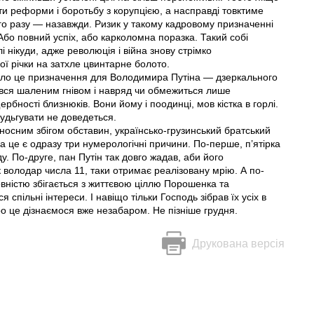
и реформи і боротьбу з корупцією, а насправді товктиме
ього разу — назавжди. Ризик у такому кадровому призначенні
Або повний успіх, або карколомна поразка. Такий собі
і нікуди, адже революція і війна знову стрімко
ої річки на затхле цвинтарне болото.
тало це призначення для Володимира Путіна — дзеркального
овся шаленим гнівом і навряд чи обмежиться лише
бності близнюків. Вони йому і поодинці, мов кістка в горлі.
удьгувати не доведеться.
еносним збігом обставин, українсько-грузинський братський
а це є одразу три нумерологічні причини. По-перше, п’ятірка
у. По-друге, пан Путін так довго жадав, аби його
володар числа 11, таки отримає реалізовану мрію. А по-
вністю збiгається з життєвою ціллю Порошенка та
 спільні інтереси. І навіщо тільки Господь зібрав їх усіх в
о це дізнаємося вже незабаром. Не пізніше грудня.
Друкована версія