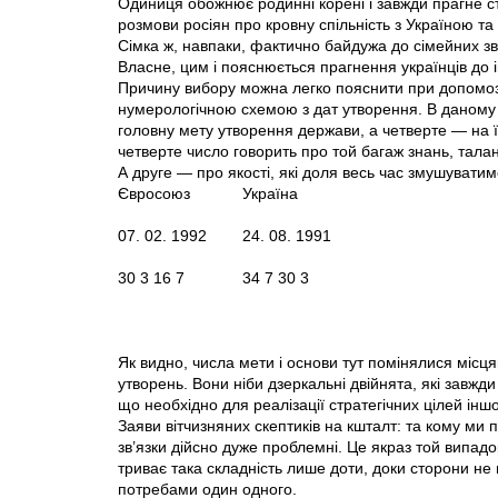
Одиниця обожнює родинні корені і завжди прагне ста
розмови росіян про кровну спільність з Україною т
Сімка ж, навпаки, фактично байдужа до сімейних зв’я
Власне, цим і пояснюється прагнення українців до і
Причину вибору можна легко пояснити при допомоз
нумерологічною схемою з дат утворення. В даному в
головну мету утворення держави, а четверте — на ї
четверте число говорить про той багаж знань, талант
А друге — про якості, які доля весь час змушуватим
Євросоюз
Україна
07. 02. 1992
24. 08. 1991
30 3 16 7
34 7 30 3
Як видно, числа мети і основи тут помінялися місц
утворень. Вони ніби дзеркальні двійнята, які завжди
що необхідно для реалізації стратегічних цілей іншо
Заяви вітчизняних скептиків на кшталт: та кому ми п
зв’язки дійсно дуже проблемні. Це якраз той випадо
триває така складність лише доти, доки сторони не
потребами один одного.