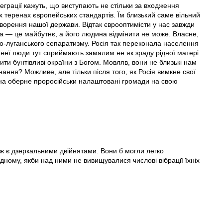
еграції кажуть, що виступають не стільки за входження
 теренах європейських стандартів. Їм близький саме вільний
орення нашої держави. Відтак єврооптимісти у нас завжди
а — це майбутнє, а його людина відмінити не може. Власне,
ко-луганського сепаратизму. Росія так переконала населення
д неї люди тут сприймають замалим не як зраду рідної матері.
ити бунтівливі окраїни з Богом. Мовляв, вони не близькі нам
нання? Можливе, але тільки після того, як Росія вимкне свої
аїна оберне проросійськи налаштовані громади на свою
еж є дзеркальними двійнятами. Вони б могли легко
ному, якби над ними не вивищувалися числові вібрації їхніх