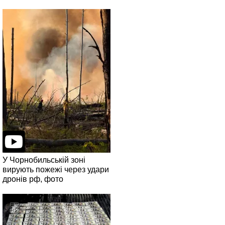
У Чорнобильській зоні
вирують пожежі через удари
дронів рф, фото