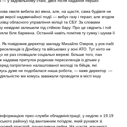
ро — у задовільному стані, двох після надання першої
ова хвиля вибила всі вікна, але, на щастя, сама будівля не
 версії надзвичайної події — вибух газу і теракт, але згодом
хівці обласного управління міліції та СБУ. За словами
ку невідомі залишили під стійкою бару. Про це свідчить і той
яли біля бармена. Останній навіть помітив ту сумку і шукав її
. Як повідомив директор закладу Михайло Озеров, у рок-пабі
реселенців iз Донбасу та військових у зоні АТО. Тут ніхто не
о не раз сповіщали соціальні мережі. Більше того, пан
ж надавав притулок родинам переселенців iз дітьми у
ед патріотично налаштованої молоді та бійців, які
комусь дуже не подобалася наша робота, — каже директор. —
діяльністю ми комусь заважали проводити в місті іншу
За інформацією прес-служби обладміністрації, у неділю о 19:19
вського району) під вантажним поїздом, який рухався зі
вибуховий пристрій, пошкодивши рейки. На щастя, машиніст