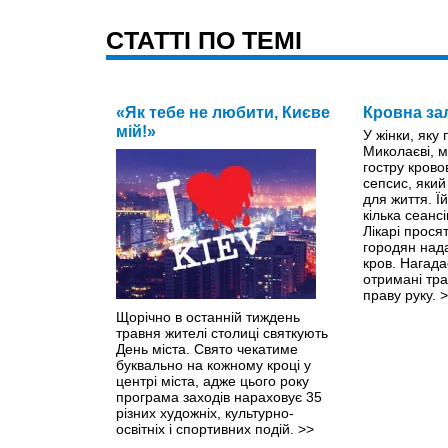
CТАТТІ ПО ТЕМІ
«Як тебе не любити, Києве
Кровна за
мій!»
У жінки, яку
Миколаєві, м
гостру крово
сепсис, яки
для життя. Ї
кілька сеанс
Лікарі прося
городян нада
кров. Нагада
отримані тр
праву руку.
>
Щорічно в останній тиждень
травня жителі столиці святкують
День міста. Свято чекатиме
буквально на кожному кроці y
центрі міста, адже цього року
програма заходів нараховує 35
різних художніх, культурно-
освітніх і спортивних подій.
>>