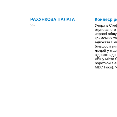
РАХУНКОВА ПАЛАТА
Конвеєр р
>>
Учора в Сім
окупованого
чергові обшу
кримських та
адвоката Емі
більшості ви
людей у мас
відвозять до
«Е» у місто
боротьби з 
МВС Росії).