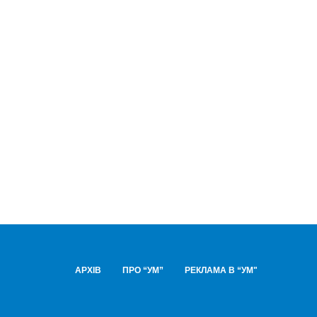
АРХІВ
ПРО “УМ”
РЕКЛАМА В “УМ"