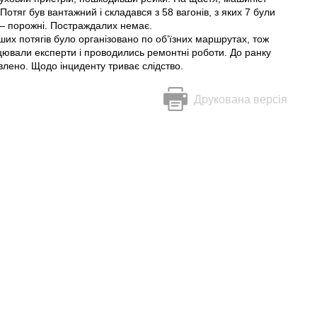
Потяг був вантажний і складався з 58 вагонів, з яких 7 були
 — порожні. Постраждалих немає.
нших потягів було організовано по об’їзних маршрутах, тож
ацювали експерти і проводились ремонтні роботи. До ранку
влено. Щодо інциденту триває слідство.
Друкована версія