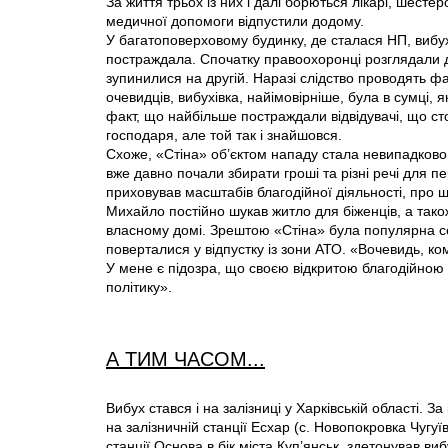
За життя трьох із них і далі борються лікарі, шесте
медичної допомоги відпустили додому.
У багатоповерховому будинку, де сталася НП, вибух
постраждала. Спочатку правоохоронці розглядали дві
зупинилися на другій. Наразі слідство проводять фа
очевидців, вибухівка, найімовірніше, була в сумці, я
факт, що найбільше постраждали відвідувачі, що сто
господаря, але той так і знайшовся.
Схоже, «Стіна» об’єктом нападу стала невипадково
вже давно почали збирати гроші та різні речі для пе
приховував масштабів благодійної діяльності, про щ
Михайло постійно шукав житло для біженців, а тако
власному домі. Зрештою «Стіна» була популярна сер
поверталися у відпустку із зони АТО. «Вочевидь, 
У мене є підозра, що своєю відкритою благодійною 
політику».
А ТИМ ЧАСОМ...
Вибух стався і на залізниці у Харківській області. 
на залізничній станції Есхар (с. Новопокровка Чугуї
станції Основа в бік міста Куп’янськ, здетонував 