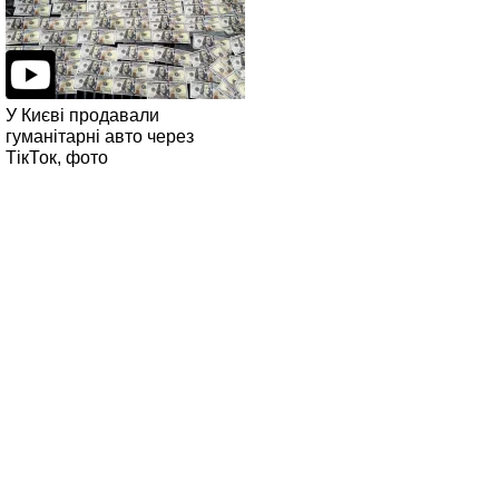
У Києві продавали
гуманітарні авто через
ТікТок, фото