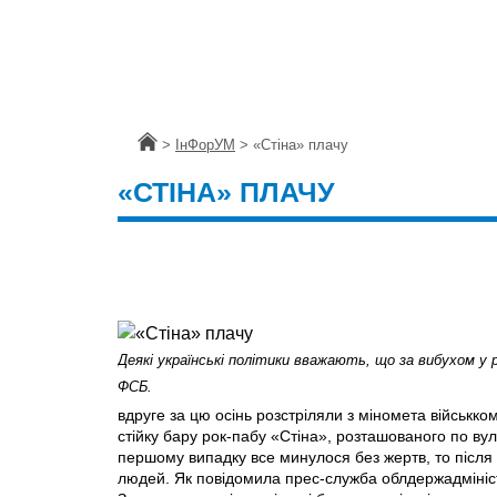
Головна
>
ІнФорУМ
>
«Стiна» плачу
«СТIНА» ПЛАЧУ
Деякі українські політики вважають, що за вибухом у 
ФСБ.
вдруге за цю осінь розстріляли з міномета військко
стійку бару рок-пабу «Стіна», розташованого по вул
першому випадку все минулося без жертв, то після
людей. Як повідомила прес-служба облдержадміністр