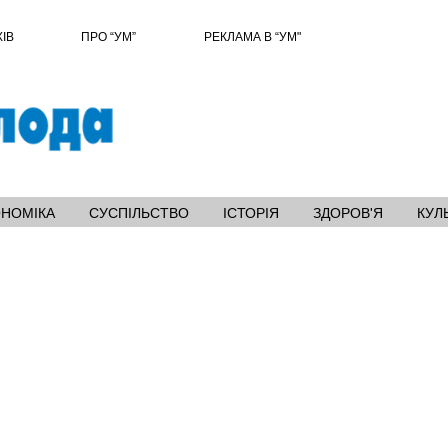
ХІВ
ПРО “УМ”
РЕКЛАМА В “УМ"
ОНОМІКА
СУСПІЛЬСТВО
ІСТОРІЯ
ЗДОРОВ'Я
КУЛ