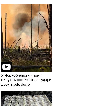
У Чорнобильській зоні
вирують пожежі через удари
дронів рф, фото