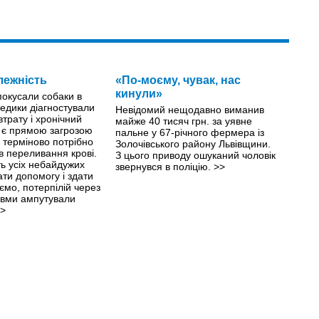
лежність
«По-моєму, чувак, нас
кинули»
 покусали собаки в
едики діагностували
Невідомий нещодавно виманив
втрату і хронічний
майже 40 тисяч грн. за уявне
й є прямою загрозою
пальне у 67-річного фермера із
й терміново потрібно
Золочівського району Львівщини.
ів переливання крові.
З цього приводу ошуканий чоловік
ть усіх небайдужих
звернувся в поліцію.
>>
ти допомогу і здати
ємо, потерпілій через
авми ампутували
>