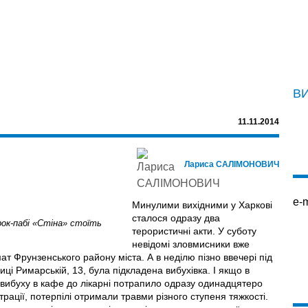
В
11.11.2014
Лариса САЛІМОНОВИЧ
e-m
Минулими вихідними у Харкові
сталося одразу два
рок-пабi «Стiна» стоїть
терористичнi акти. У суботу
невідомі зловмисники вже
мат Фрунзенського району міста. А в неділю пізно ввечері під
иці Римарській, 13, була підкладена вибухівка. І якщо в
 вибуху в кафе до лікарні потрапило одразу одинадцятеро
ації, потерпілі отримали травми різного ступеня тяжкості.