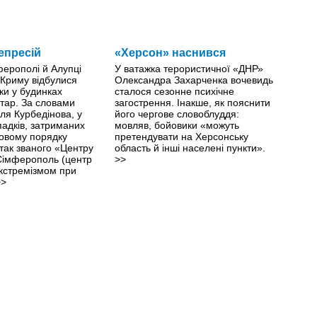
епресій
«Херсон» наснився
ферополі й Алупці
У ватажка терористичної «ДНР»
 Криму відбулися
Олександра Захарченка вочевидь
ки у будинках
сталося сезонне психічне
тар. За словами
загострення. Інакше, як пояснити
ля Курбедінова, у
його чергове словоблуддя:
падків, затриманих
мовляв, бойовики «можуть
овому порядку
претендувати на Херсонську
 так званого «Центру
область й інші населені пункти».
 Сімферополь (центр
>>
екстремізмом при
>>