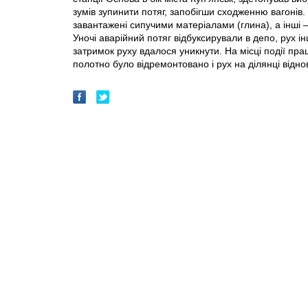
зумів зупинити потяг, запобігши сходженню вагонів. 
завантажені сипучими матеріалами (глина), а інші
Уночі аварійний потяг відбуксирували в депо, рух і
затримок руху вдалося уникнути. На місці події пр
полотно було відремонтовано і рух на ділянці відно