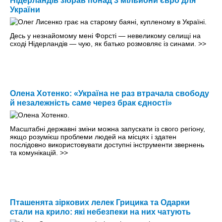
Нідерландів зібрав понад 3 мільйони євро для
України
Десь у незнайомому мені Форсті — невеликому селищі на
сході Нідерландів — чую, як батько розмовляє із синами.
>>
Олена Хотенко: «Україна не раз втрачала свободу
й незалежність саме через брак єдності»
Масштабні державні зміни можна запускати із свого регіону,
якщо розумієш проблеми людей на місцях і здатен
послідовно використовувати доступні інструменти звернень
та комунікацій.
>>
Пташенята зіркових лелек Грицика та Одарки
стали на крило: які небезпеки на них чатують