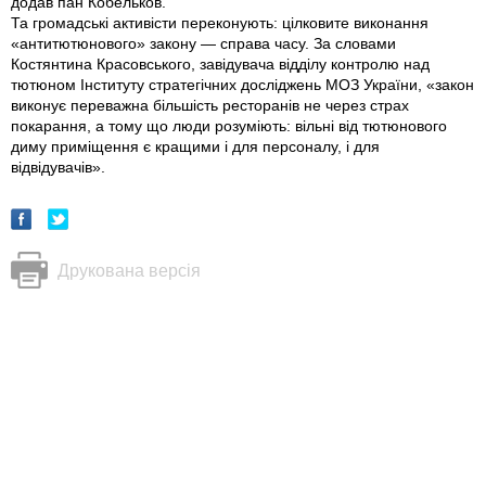
додав пан Кобельков.
Та громадські активісти переконують: цілковите виконання
«антитютюнового» закону — справа часу. За словами
Костянтина Красовського, завідувача відділу контролю над
тютюном Інституту стратегічних досліджень МОЗ України, «закон
виконує переважна більшість ресторанів не через страх
покарання, а тому що люди розуміють: вільні від тютюнового
диму приміщення є кращими і для персоналу, і для
відвідувачів».
Друкована версія