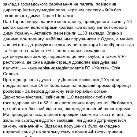
закладів громадського харчування не палять, повідомив
директор Інституту медіа­права, керівник проекту «Київ без
тютюнового диму» Тарас Шевченко.
Пан Тарас оперує даними моніторингу, проведеного в січні у 13
містах країни волонтерами коаліції «За вільну від тютюнового
диму Україну». Активісти перевірили 1133 заклади. Згідно з
даними моніторингу, найбільшим порушником є Одеса, а майже
«на всі сто» дотримуються закону ресторатори Івано­Франківська
та Чернігова. «Лише 7% із перевірених закладів не
дотримуються закону, переважно це нічні клуби, а також VIP­
ресторани, де сама адміністрація дозволяє відвідувачам
палити», — каже керівник медіапроектів ГО «Життя» Юлія
Солоха.
Проте дещо інша думка — у Держспоживінспекції України,
представник якої Олег Кобельков на недавній прес­конференції
розповів: «За період дії закону територіальні органи
Держспоживінспекції здійснили 110 перевірок суб’єктів
господарювання і в 32 iз них встановили порушення. Як бачимо,
це набагато більший відсоток, ніж представлений волонтерами.
Ми проводили позапланові перевірки і можемо сказати, що , на
жаль, на сьогодні відсоток закладів , які дійсно дотримуються
закону, незначний». Відтак на порушників було накладено
штрафні санкції на загальну суму в понад 44 тисячі гривень,