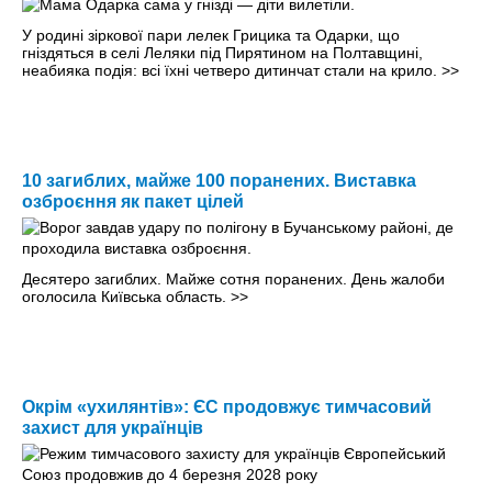
У родині зіркової пари лелек Грицика та Одарки, що
гніздяться в селі Леляки під Пирятином на Полтавщині,
неабияка подія: всі їхні четверо дитинчат стали на крило.
>>
10 загиблих, майже 100 поранених. Виставка
озброєння як пакет цілей
Десятеро загиблих. Майже сотня поранених. День жалоби
оголосила Київська область.
>>
Окрім «ухилянтів»: ЄС продовжує тимчасовий
захист для українців