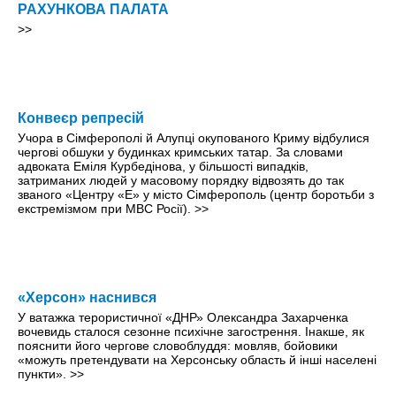
РАХУНКОВА ПАЛАТА
>>
Конвеєр репресій
Учора в Сімферополі й Алупці окупованого Криму відбулися
чергові обшуки у будинках кримських татар. За словами
адвоката Еміля Курбедінова, у більшості випадків,
затриманих людей у масовому порядку відвозять до так
званого «Центру «Е» у місто Сімферополь (центр боротьби з
екстремізмом при МВС Росії).
>>
«Херсон» наснився
У ватажка терористичної «ДНР» Олександра Захарченка
вочевидь сталося сезонне психічне загострення. Інакше, як
пояснити його чергове словоблуддя: мовляв, бойовики
«можуть претендувати на Херсонську область й інші населені
пункти».
>>