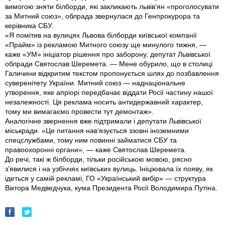
вимогою зняти бiлборди, якi закликають львiв’ян «проголосувати
за Митний союз», облрада звернулася до Генпрокурора та
керівника СБУ.
«Я помітив на вулицях Львова білборди київської компанії
«Прайм» iз рекламою Митного союзу ще минулого тижня, —
каже «УМ» ініціатор рішення про заборону, депутат Львівської
облради Святослав Шеремета. — Мене обурило, що в столиці
Галичини відкритим текстом пропонується шлях до позбавлення
суверенітету України. Митний союз — наднаціональне
утворення, яке апріорі передбачає віддати Росiї частину нашої
незалежності. Ця реклама носить антидержавний характер,
тому ми вимагаємо провести тут демонтаж».
Аналогічне звернення вже підтримали і депутати Львівської
міськради. «Це питання нав’язується ззовні іноземними
спецслужбами, тому ним повинні займатися СБУ та
правоохоронні органи», — каже Святослав Шеремета.
До речi, такi ж бiлборди, тiльки росiйською мовою, рясно
з’явилися i на узбiччях київських вулиць. Інiцiювала їх появу, як
iдеться у самiй рекламi, ГО «Український вибiр» — структура
Вiктора Медведчука, кума Президента Росiї Володимира Путiна.