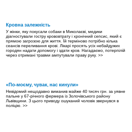
Кровна залежність
У жінки, яку покусали собаки в Миколаєві, медики
діагностували гостру крововтрату і хронічний сепсис, який є
прямою загрозою для життя. Їй терміново потрібно кілька
сеансів переливання крові. Лікарі просять усіх небайдужих
городян надати допомогу і здати кров. Нагадаємо, потерпілій
через отримані травми ампутували праву руку.
>>
«По-моєму, чувак, нас кинули»
Невідомий нещодавно виманив майже 40 тисяч грн. за уявне
пальне у 67-річного фермера із Золочівського району
Львівщини. З цього приводу ошуканий чоловік звернувся в
поліцію.
>>