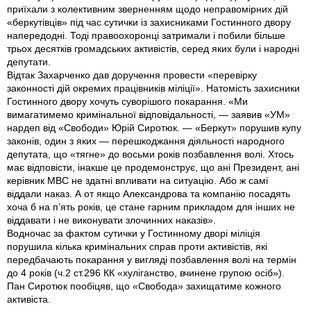
приїхали з колективним зверненням щодо неправомірних дій
«беркутiвцiв» під час сутички із захисниками Гостинного двору
напередодні. Тоді правоохоронці затримали і побили бiльше
трьох десятків громадських активістів, серед яких були і народні
депутати.
Вiдтак Захарченко дав доручення провести «перевірку
законності дій окремих працівників міліції». Натомість захисники
Гостинного двору хочуть суворішого покарання. «Ми
вимагатимемо кримінальної відповідальності, — заявив «УМ»
нардеп від «Свободи» Юрій Сиротюк. — «Беркут» порушив купу
законів, один з яких — перешкоджання діяльності народного
депутата, що «тягне» до восьми років позбавлення волі. Хтось
має відповісти, інакше це продемонструє, що ані Президент, ані
керiвник МВС не здатні впливати на ситуацію. Або ж самі
віддали наказ. А от якщо Александрова та компанію посадять
хоча б на п’ять років, це стане гарним прикладом для інших не
віддавати і не виконувати злочинних наказів».
Водночас за фактом сутички у Гостинному дворі міліція
порушила кілька кримінальних справ проти активістів, які
передбачають покарання у вигляді позбавлення волі на термін
до 4 років (ч.2 ст.296 КК «хуліганство, вчинене групою осіб»).
Пан Сиротюк пообіцяв, що «Свобода» захищатиме кожного
активіста.