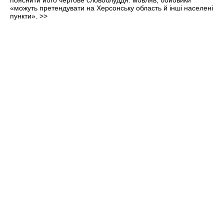
пояснити його чергове словоблуддя: мовляв, бойовики
«можуть претендувати на Херсонську область й інші населені
пункти».
>>