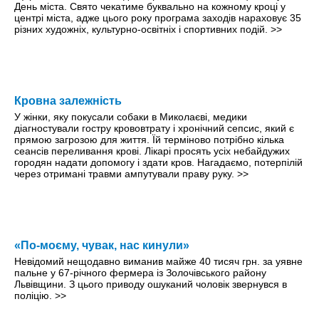
День міста. Свято чекатиме буквально на кожному кроці y
центрі міста, адже цього року програма заходів нараховує 35
різних художніх, культурно-освітніх і спортивних подій.
>>
Кровна залежність
У жінки, яку покусали собаки в Миколаєві, медики
діагностували гостру крововтрату і хронічний сепсис, який є
прямою загрозою для життя. Їй терміново потрібно кілька
сеансів переливання крові. Лікарі просять усіх небайдужих
городян надати допомогу і здати кров. Нагадаємо, потерпілій
через отримані травми ампутували праву руку.
>>
«По-моєму, чувак, нас кинули»
Невідомий нещодавно виманив майже 40 тисяч грн. за уявне
пальне у 67-річного фермера із Золочівського району
Львівщини. З цього приводу ошуканий чоловік звернувся в
поліцію.
>>