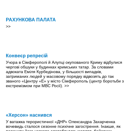
РАХУНКОВА ПАЛАТА
>>
Конвеєр репресій
Учора в Сімферополі й Алупці окупованого Криму відбулися
чергові обшуки у будинках кримських татар. За словами
адвоката Еміля Курбедінова, у більшості випадків,
затриманих людей у масовому порядку відвозять до так
званого «Центру «Е» у місто Сімферополь (центр боротьби з
екстремізмом при МВС Росії).
>>
«Херсон» наснився
У ватажка терористичної «ДНР» Олександра Захарченка
вочевидь сталося сезонне психічне загострення. Інакше, як