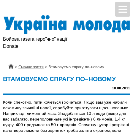
Бойова газета героїчної нації
Donate
Головна
>
Смачне життя
>
Втамовуємо спрагу по–новому
ВТАМОВУЄМО СПРАГУ ПО–НОВОМУ
10.08.2011
Коли спекотно, пити хочеться і хочеться. Якщо вам уже набили
оскомину звичайні напої, спробуйте приготувати щось новеньке.
Наприклад, лимонний квас. Знадобляться 10 л води (якщо для
вас забагато, переполовиньте усі інгредієнти) 6 лимонів, 1,4 кг
цукру, 400 г родзинок та 50 г дріжджів. Спочатку цукор і розрізані
начетверо лимони без зерняток треба залити окропом; коли