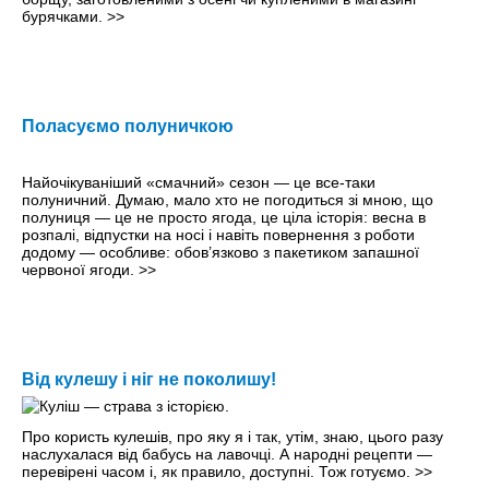
бурячками.
>>
Поласуємо полуничкою
Найочікуваніший «смачний» сезон — це все-таки
полуничний. Думаю, мало хто не погодиться зі мною, що
полуниця — це не просто ягода, це ціла історія: весна в
розпалі, відпустки на носі і навіть повернення з роботи
додому — особливе: обов’язково з пакетиком запашної
червоної ягоди.
>>
Від кулешу і ніг не поколишу!
Про користь кулешів, про яку я і так, утім, знаю, цього разу
наслухалася від бабусь на лавочці. А народні рецепти —
перевірені часом і, як правило, доступні. Тож готуємо.
>>