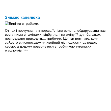
Знімаю капелюха
От так і незчулися, як перша їстівна зелень, обдарувавши нас
весняними вітамінами, відбуяла, і на зміну їй для багатьох
несподівано приходять... грибочки. Це і ви помітите, коли
зайдете в лісопосадку чи хвойний ліс подихати цілющою
хвоєю, а додому повернетеся з торбинкою тугеньких
маслючків.
>>