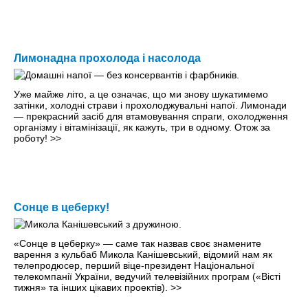
Лимонадна прохолода і насолода
Уже майже літо, а це означає, що ми знову шукатимемо
затінки, холоднi страви і прохолоджувальнi напої. Лимонади
— прекрасний засіб для втамовування спраги, охолодження
організму і вітамінізації, як кажуть, три в одному. Отож за
роботу!
>>
Сонце в цеберку!
«Сонце в цеберку» — саме так назвав своє знамените
варення з кульбаб Микола Канішевський, відомий нам як
телепродюсер, перший віце-президент Національної
телекомпанії України, ведучий телевізійних програм («Вісті
тижня» та інших цікавих проектів).
>>