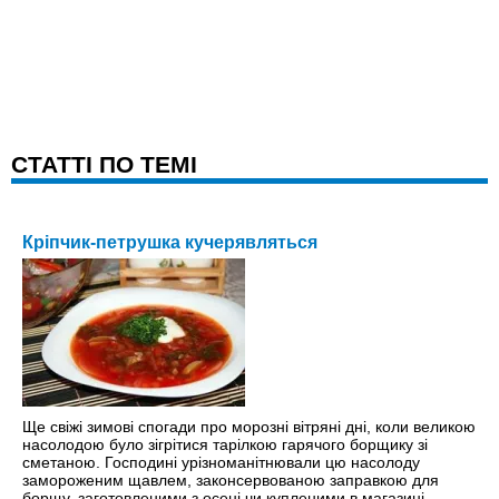
CТАТТІ ПО ТЕМІ
Кріпчик-петрушка кучерявляться
Ще свіжі зимові спогади про морозні вітряні дні, коли великою
насолодою було зігрітися тарілкою гарячого борщику зі
сметаною. Господині урізноманітнювали цю насолоду
замороженим щавлем, законсервованою заправкою для
борщу, заготовленими з осені чи купленими в магазині