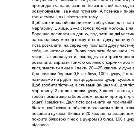
претендентка на це звання. Бо загальний наклад кни
розкуповували і за ними готували. А тістечка й пир
такі ж смачні, як і півстоліття тому.
Щоб спекти «слойоні» пиріжки з яблуками, для тіст
маргарину, 1 яйце, 2—3 столові ложки молока, 1 чай
Борошно посипати на дошку, поділити на дві частини
на холодному молоці некруте тісто. Другу частину 
тіста розкачати, на середину покласти другу частин
себе, не натискаючи. Знову посипати борошном і ск
місце. Так розкачувати і охолоджувати тричі через к
розкачати, вирізати тонкою склянкою коржики або на
лист, змастити яйцем і пекти 20—25 хвилин у дуже 
Для начинки беремо 0,5 кг яблук, 100 г цукру, 2 ст
натираємо на рідкій тертці, додаємо цукор, сухарі,
Щоб зробити тістечка із сливами (вишнями), для ті
маргарину, 2 столові ложки цукру, 3 варені жовтки, 
треба посікти жир iз борошном, додати протерті кріз
(оцет) і замісити. Далі тісто розкачати на посипані
білком, краї кожного обкласти валочком з тіста, а зв
посипати цукром. Випікати 20 хвилин на змащеному
покрити білковою піною з цукром (3 білки, 100 г цукр
підсохла.