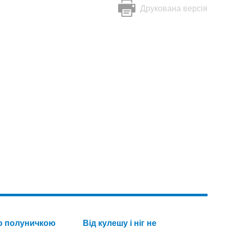
Друкована версія
о полуничкою
Від кулешу і ніг не