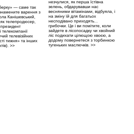
незчулися, як перша їстівна
зелень, обдарувавши нас
берку» — саме так
весняними вітамінами, відбуяла, і
знамените варення з
на зміну їй для багатьох
ола Канішевський,
несподівано приходять...
 як телепродюсер,
грибочки. Це і ви помітите, коли
-президент
зайдете в лісопосадку чи хвойний
 телекомпанії
ліс подихати цілющою хвоєю, а
учий телевізійних
додому повернетеся з торбинкою
сті тижня» та інших
тугеньких маслючків.
>>
ктів).
>>