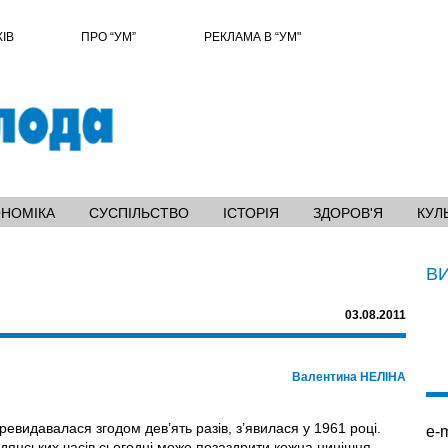
ХІВ
ПРО “УМ”
РЕКЛАМА В “УМ"
ОНОМІКА
СУСПІЛЬСТВО
ІСТОРІЯ
ЗДОРОВ'Я
КУЛ
В
03.08.2011
Валентина НЕЛІНА
евидавалася згодом дев’ять разів, з’явилася у 1961 році.
e-m
адянських часів сьогодні може позаздрити кожна нинішня