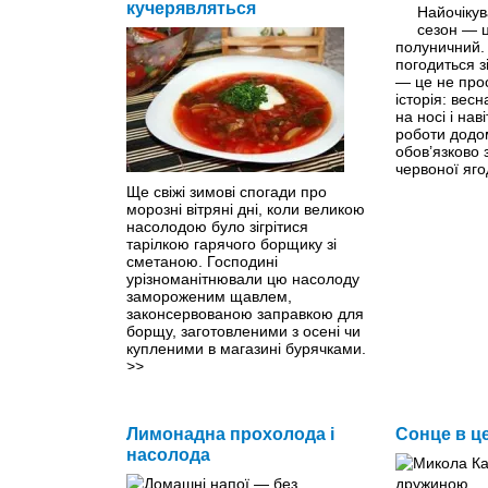
кучерявляться
Найочіку
сезон — ц
полуничний.
погодиться 
— це не прос
історія: весн
на носі і нав
роботи додо
обов’язково 
червоної яг
Ще свіжі зимові спогади про
морозні вітряні дні, коли великою
насолодою було зігрітися
тарілкою гарячого борщику зі
сметаною. Господині
урізноманітнювали цю насолоду
замороженим щавлем,
законсервованою заправкою для
борщу, заготовленими з осені чи
купленими в магазині бурячками.
>>
Лимонадна прохолода і
Сонце в ц
насолода