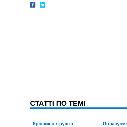
CТАТТІ ПО ТЕМІ
Кріпчик-петрушка
Поласуєм