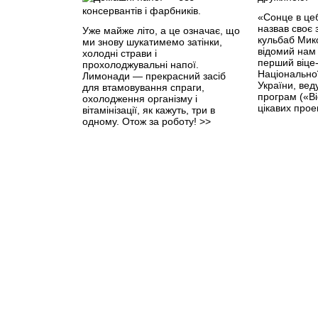
«Сонце в це
назвав своє 
Уже майже літо, а це означає, що
кульбаб Мик
ми знову шукатимемо затінки,
відомий нам
холоднi страви і
перший віце
прохолоджувальнi напої.
Національної
Лимонади — прекрасний засіб
України, вед
для втамовування спраги,
програм («Ві
охолодження організму і
цікавих прое
вітамінізації, як кажуть, три в
одному. Отож за роботу!
>>