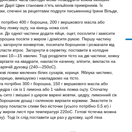
г Дарії Цвек становив п’ять мільйонів примірників. Їх
іжки, спечені за рецептами подруги письменниці Ірини Вільде,
а потрібно 400 г борошна, 200 г вершкового масла або
ну ложку оцту, на кінець ножа солі.
. До однієї частини додати яйце, оцет, посолити і замісити
борошна посікти з жиром і домісити рукою. Першу частину
у, загорнути конвертом, посипати борошном і розкачати від
ласти втроє. Загорнути в серветку, поставити в холодне
ожні 10—15 хвилин. Тоді розділити тісто на дві частини, кожну
різати на квадрати, накласти начинку, зліпити, викласти на
гарячій духовці (240—250оС).
олові ложки мелених білих сухарів, кориця. Яблука чистимо,
 корицю, вимішуємо і накладаємо на тісто.
ста потрібно 300 г борошна, 150 г вершкового масла або
цедра і сік iз 1 лимона або 1 чайна ложка оцту. Спочатку
ь сито і змішані з цукром варені жовтки, цедру, лимонний сік
й борошном дошці і склянкою вирізати коржики. Змастити їх
ерху покласти сливи без кісточки (усього потрібно 0,5 кг) і
 жиром листі при температурі 220оС. Готові тістечка можна
у). Тоді їх слід поставити ще раз у духовку, щоб піна