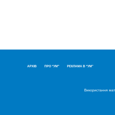
АРХІВ
ПРО “УМ”
РЕКЛАМА В “УМ"
Використання мате