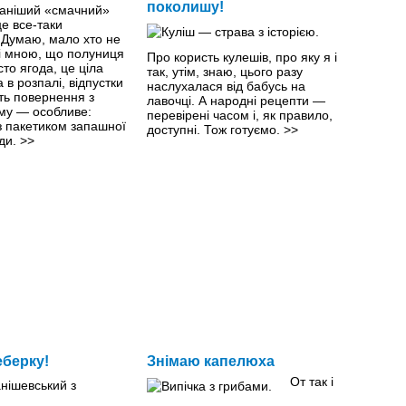
поколишу!
ваніший «смачний»
е все-таки
 Думаю, мало хто не
зі мною, що полуниця
Про користь кулешів, про яку я і
то ягода, це ціла
так, утім, знаю, цього разу
а в розпалі, відпустки
наслухалася від бабусь на
іть повернення з
лавочці. А народні рецепти —
му — особливе:
перевірені часом і, як правило,
з пакетиком запашної
доступні. Тож готуємо.
>>
оди.
>>
еберку!
Знімаю капелюха
От так і