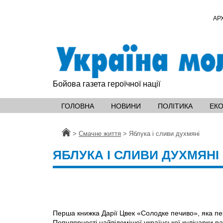
АР
Бойова газета героїчної нації
ГОЛОВНА
НОВИНИ
ПОЛІТИКА
ЕК
Головна
>
Смачне життя
>
Яблука і сливи духмяні
ЯБЛУКА І СЛИВИ ДУХМЯНІ
Перша книжка Дарії Цвек «Солодке печиво», яка пер
Популярності найвідомішої української кулінарки р