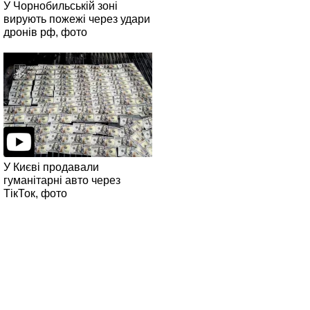
У Чорнобильській зоні
вирують пожежі через удари
дронів рф, фото
У Києві продавали
гуманітарні авто через
ТікТок, фото