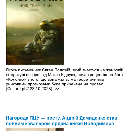
Якось письменник Євген Положій, який знається на жанровій
літературі незгірш від Макса Кідрука, почав рецензію на його
«Колонію» з того, що вона «за всіма теоретичними
ринковими прогнозами була приречена на провал»
(Culture.pl // 23.10.2025).
>>
Нагорода ПЦУ — поету. Андрій Демиденко став
повним кавалером ордена князя Володимира