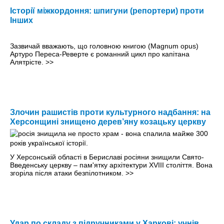
Історії міжкордоння: шпигуни (репортери) проти
Інших
Зазвичай вважають, що головною книгою (Magnum opus)
Артуро Переса-Реверте є романний цикл про капітана
Алятрісте.
>>
Злочин рашистів проти культурного надбання: на
Херсонщині знищено дерев’яну козацьку церкву
У Херсонській області в Бериславі росіяни знищили Свято-
Введенську церкву – пам'ятку архітектури XVIII століття. Вона
згоріла після атаки безпілотником.
>>
Удар по складу з підручниками у Харкові: учнів