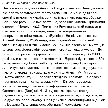
Анатоль Федірко і його пам’ятники.
Невгамовний художник Анатоль Федірко, учасник Венеційського
бієнале та багатьох арт–фестивалів, ніяк не може дати собі
спокій із втіленням українських політиків у мистецьких образах.
Але цього разу — це вже востаннє, запевняє митець. Принаймні
у проекті (Nоn)сult №13. Пам’ятник Януковичу, який з’явився в
буковинській столиці вчора, завершує концептуальне
оформлення стіни магазину «Букініст». На ній уже «висять»
Арсеній Яценюк, Юрій Андрухович (єдиний не політичний
учасник акції) та Юлія Тимошенко. Точніше висять їхні мистецькі
альтер–его: фотографія восьмирічного Яценюка із кухлем «Для
пожертв на розвиток українського парламентаризму» (у 2008
році, коли встановлювали композицію, Яценюк був головою ВР)
та черевичок від Louis Vuitton (улюблений бренд Прем’єрки).
А от Януковича митець асоціює із золотою рукою. «Це рука, яка
нічого не крала, із символікою у вигляді букви «V». А поряд —
шматок антрациту», — пояснює Федірко. Трактування образів
наступне: рука — сила, влада; «V» — Віктор, перемога;
антрацит — індустріальне, доінформаційне, суспільство.
Осмислюючи (Nоn)сult №13, художник відсилає нас до
радянської доби: «Чотири культи в одному місті, погодьтеся, —
це дуже по–радянському. Як от у Києві письменницький будинок
на Богдана Хмельницького, обвішаний меморіальними