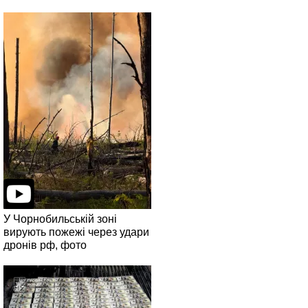
У Чорнобильській зоні
вирують пожежі через удари
дронів рф, фото