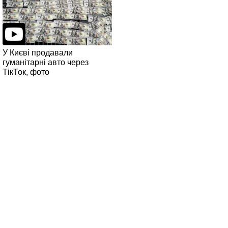
У Києві продавали
гуманітарні авто через
ТікТок, фото