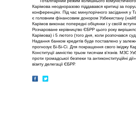
Тоталітарний режим колишнього комуністичного
Карімова неодноразово піддавався критиці за пору
конференціях. Під час минулорічного засідання у Та
є головним фінансовим донором Узбекистану (найбід
Карімов виконає попередні обіцянки і у своїй вступ
Розчароване керівництво ЄБРР цього року вирішило н
Карімова) і 5 лютого (того дня, коли розпочався су
Надання банком кредитів буде поставлено у залежні
прогнозує Бі-Бі-Сі. Для покращення свого іміджу Ка
Конституції амністію трьом тисячам в'язнів. МЗС У
проти громадської безпеки та антиконституційні дії»
візиту делегації ЄБРР.