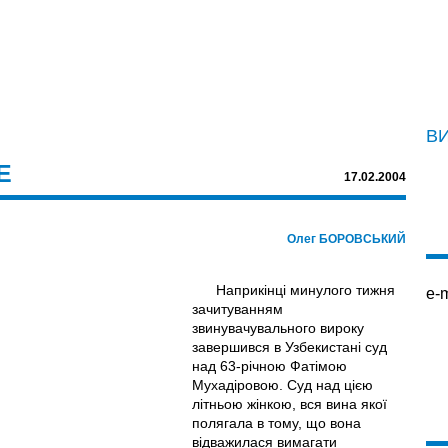
В
Е
17.02.2004
Олег БОРОВСЬКИЙ
Наприкінці минулого тижня
e-m
зачитуванням
звинувачувального вироку
завершився в Узбекистані суд
над 63-річною Фатімою
Мухадіровою. Суд над цією
літньою жінкою, вся вина якої
полягала в тому, що вона
відважилася вимагати