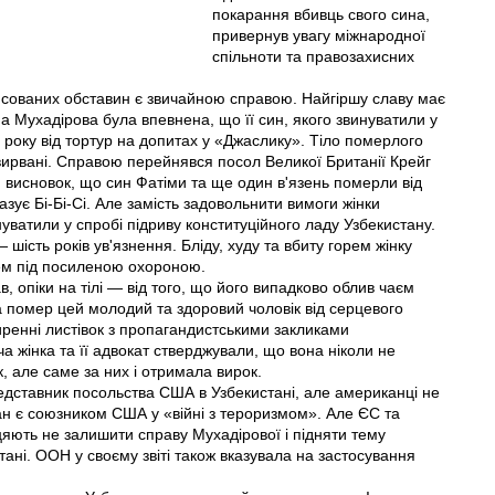
покарання вбивць свого сина,
привернув увагу міжнародної
спільноти та правозахисних
'ясованих обставин є звичайною справою. Найгіршу славу має
а Мухадірова була впевнена, що її син, якого звинуватили у
02 року від тортур на допитах у «Джаслику». Тіло померлого
гті вирвані. Справою перейнявся посол Великої Британії Крейг
висновок, що син Фатіми та ще один в'язень померли від
азує Бі-Бі-Сі. Але замість задовольнити вимоги жінки
уватили у спробі підриву конституційного ладу Узбекистану.
ість років ув'язнення. Бліду, худу та вбиту горем жінку
лем під посиленою охороною.
в, опіки на тілі — від того, що його випадково облив чаєм
 а помер цей молодий та здоровий чоловік від серцевого
реннi листівок з пропагандистськими закликами
а жінка та її адвокат стверджували, що вона ніколи не
ок, але саме за них і отримала вирок.
редставник посольства США в Узбекистані, але американці не
тан є союзником США у «війні з тероризмом». Але ЄС та
цяють не залишити справу Мухадірової і підняти тему
ані. ООН у своєму звіті також вказувала на застосування