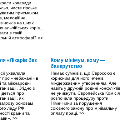
 краси краєвиди
льп, чисте гірське
ркуватим присмаком
в, мелодійне
віночків на шиях
 альпійських корів...
ати в такій
льній атмосфері?
>>
я «Лікарів без
Кому мінімум, кому —
банкрутство
сії ухвалила
Немає сумнівів, що Євросоюз є
т про «небажані» в
корисним для його членів
і та міжнародні
міждержавним утворенням. Але
анізації. Згідно з
навіть у дружній родині конфліктів
ідеться про
не уникнути. Європейська Комісія
анізації, які
розпочала процедуру проти
загрозу основам
Німеччини за порушення
ого ладу РФ,
союзного закону про мінімальну
ості країни та
оплату праці.
>>
жави».
>>