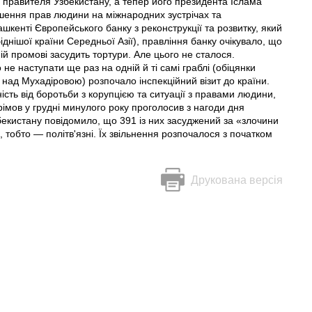
 правителя Узбекистану, а тепер його президента Іслама
шення прав людини на міжнародних зустрічах та
шкенті Європейського банку з реконструкції та розвитку, який
нішої країни Середньої Азії), правління банку очікувало, що
ній промові засудить тортури. Але цього не сталося.
е наступати ще раз на одній й ті самі граблі (обіцянки
д над Мухадіровою) розпочало інспекційний візит до країни.
сть від боротьби з корупцією та ситуації з правами людини,
рімов у грудні минулого року проголосив з нагоди дня
збекистану повідомило, що 391 iз них засуджений за «злочини
, тобто — політв'язні. Їх звільнення розпочалося з початком
Друкована версія