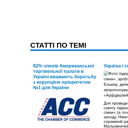
CТАТТІ ПО ТЕМІ
82% членів Американської
Україна і 
торгівельної палати в
Україні вважають боротьбу
з корупцією пріоритетом
№1 для України
Для проведе
саміту лідер
сімки» (а то
заходу, Німе
справжній ра
Мальовничий