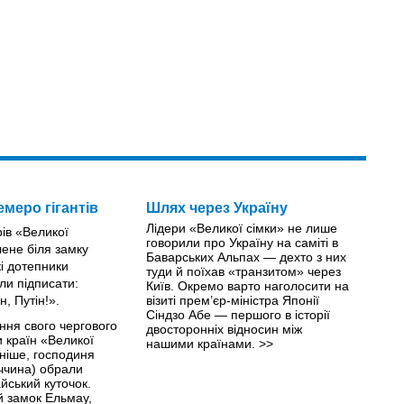
семеро гігантів
Шлях через Україну
Лідери «Великої сімки» не лише
говорили про Україну на саміті в
Баварських Альпах — дехто з них
туди й поїхав «транзитом» через
Київ. Окремо варто наголосити на
візиті прем’єр-міністра Японії
Сіндзо Абе — першого в історії
ння свого чергового
двосторонніх відносин між
и країн «Великої
нашими країнами.
>>
чніше, господиня
ччина) обрали
йський куточок.
 замок Ельмау,