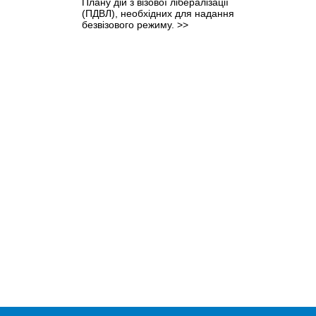
Плану дій з візової лібералізації
(ПДВЛ), необхідних для надання
безвізового режиму.
>>