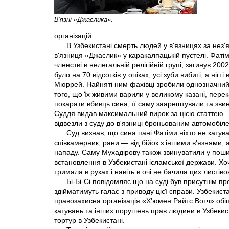
В'язні «Джаслика».
організацій.
В Узбекистані смерть людей у в'язницях за нез
в'язниця «Джаслик» у каракалпацькій пустелі. Фатім
членстві в нелегальній релігійній групі, загинув 20
було на 70 відсотків у опіках, усі зуби вибиті, а ні
Мюррей. Найняті ним фахівці зробили однозначний 
того, що їх живими варили у великому казані, перек
покарати вбивць сина, її саму заарештували та звин
Суддя видав максимальний вирок за цією статтею — ш
відвезли з суду до в'язниці броньованим автомобі
Суд визнав, що сина пані Фатіми ніхто не катува
співкамерник, рани — від бійок з іншими в'язнями,
нападу. Саму Мухадірову також звинуватили у поши
встановлення в Узбекистані ісламської держави. Хоч
тримала в руках і навіть в очі не бачила цих листів
Бі-Бі-Сі повідомляє що на суді був присутнім п
здійматимуть галас з приводу цієї справи. Узбекис
правозахисна організація «Х'юмен Райтс Вотч» обі
катувань та інших порушень прав людини в Узбекист
тортур в Узбекистані.