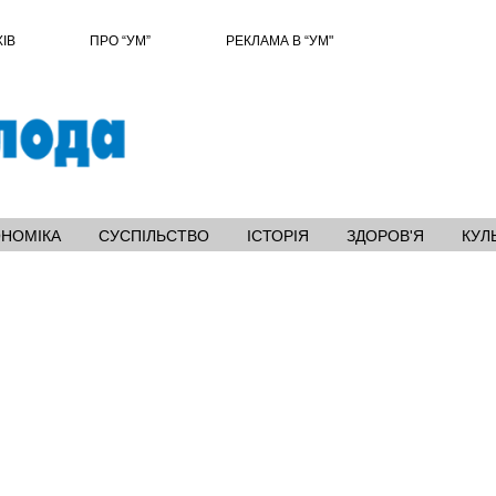
ХІВ
ПРО “УМ”
РЕКЛАМА В “УМ"
ОНОМІКА
СУСПІЛЬСТВО
ІСТОРІЯ
ЗДОРОВ'Я
КУЛ