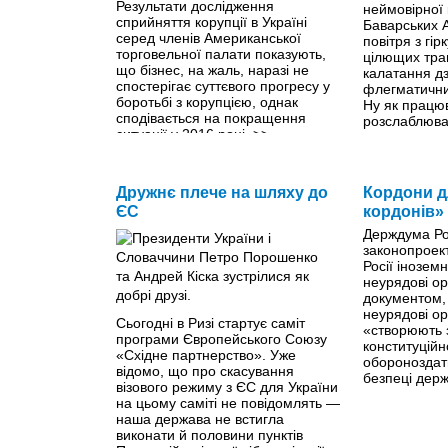
Результати дослідження
неймовірної
сприйняття корупції в Україні
Баварських А
серед членів Американської
повітря з гі
торговельної палати показують,
цілющих тра
що бізнес, на жаль, наразі не
калатання дз
спостерігає суттєвого прогресу у
флегматичних
боротьбі з корупцією, однак
Ну як працюв
сподівається на покращення
розслаблюва
ситуації у 2016 році.
>>
Дружнє плече на шляху до
Кордони дл
ЄС
кордонів»
Держдума Ро
законопроек
Росії іноземн
неурядові орг
документом, 
неурядові орг
Сьогодні в Ризі стартує саміт
«створюють 
програми Європейського Союзу
конституційн
«Східне партнерство». Уже
обороноздатн
відомо, що про скасування
безпеці дер
візового режиму з ЄС для України
на цьому саміті не повідомлять —
наша держава не встигла
виконати й половини пунктів