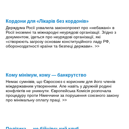
Кордони для «Лікарів без кордонів»
Держдума Росії ухвалила законопроект про «небажані» в
Росії іноземні та міжнародні неурядові організації. Згідно з
документом, ідеться про неурядові організації, які
«створюють загрозу основам конституційного ладу РФ,
обороноздатності країни та безпеці держави».
>>
Кому мінімум, кому — банкрутство
Немає сумнівів, що Євросоюз є корисним для його членів
міждержавним утворенням. Але навіть у дружній родині
конфліктів не уникнути. Європейська Комісія розпочала
процедуру проти Німеччини за порушення союзного закону
про мінімальну оплату праці.
>>
Політика — не бійцівський клуб