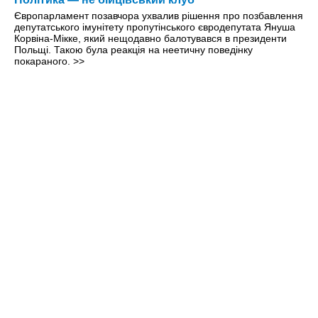
Європарламент позавчора ухвалив рішення про позбавлення
депутатського імунітету пропутінського євродепутата Януша
Корвіна-Мікке, який нещодавно балотувався в президенти
Польщі. Такою була реакція на неетичну поведінку
покараного.
>>