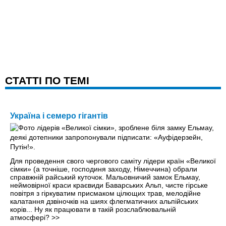
CТАТТІ ПО ТЕМІ
Україна і семеро гігантів
Для проведення свого чергового саміту лідери країн «Великої
сімки» (а точніше, господиня заходу, Німеччина) обрали
справжній райський куточок. Мальовничий замок Ельмау,
неймовірної краси краєвиди Баварських Альп, чисте гірське
повітря з гіркуватим присмаком цілющих трав, мелодійне
калатання дзвіночків на шиях флегматичних альпійських
корів... Ну як працювати в такій розслаблювальній
атмосфері?
>>