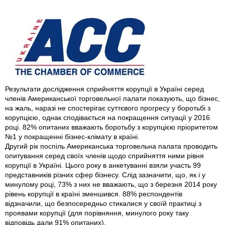
Результати дослідження сприйняття корупції в Україні серед
членів Американської торговельної палати показують, що бізнес,
на жаль, наразі не спостерігає суттєвого прогресу у боротьбі з
корупцією, однак сподівається на покращення ситуації у 2016
році. 82% опитаних вважають боротьбу з корупцією пріоритетом
№1 у покращенні бізнес-клімату в країні.
Другий рік поспіль Американська торговельна палата проводить
опитування серед своїх членів щодо сприйняття ними рівня
корупції в Україні. Цього року в анкетуванні взяли участь 99
представників різних сфер бізнесу. Слід зазначити, що, як і у
минулому році, 73% з них не вважають, що з березня 2014 року
рівень корупції в країні зменшився. 88% респондентів
відзначили, що безпосередньо стикалися у своїй практиці з
проявами корупції (для порівняння, минулого року таку
відповідь дали 91% опитаних).