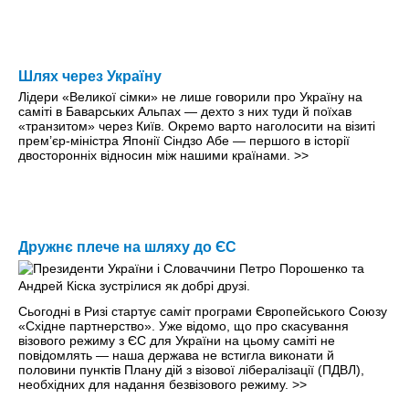
Шлях через Україну
Лідери «Великої сімки» не лише говорили про Україну на
саміті в Баварських Альпах — дехто з них туди й поїхав
«транзитом» через Київ. Окремо варто наголосити на візиті
прем’єр-міністра Японії Сіндзо Абе — першого в історії
двосторонніх відносин між нашими країнами.
>>
Дружнє плече на шляху до ЄС
Сьогодні в Ризі стартує саміт програми Європейського Союзу
«Східне партнерство». Уже відомо, що про скасування
візового режиму з ЄС для України на цьому саміті не
повідомлять — наша держава не встигла виконати й
половини пунктів Плану дій з візової лібералізації (ПДВЛ),
необхідних для надання безвізового режиму.
>>