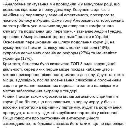
«Аналогічне опитування ми проводили й у минулому році, що
дозволяє відстежити певну динаміку. Корупція є однією з
найбільших перешкод у веденні ефективного, прозорого та
чесного бізнесу в Україні. Саме тому Американська торговельна
палата робить усе можливе задля створення комфортного
клімату та подолання цих перепон», - зазначає Андрій Гундер,
президент Американської торговельної палати в Україні.
Основними перешкодами на шляху подолання корупції, на
думку членів Палати, є: відсутність політичної волі (48%),
супротив державних органів до реформ (27%) та менталітет
українців (17%).
Крім того, бізнесом було визначено ТОП-3 види корупційної
діяльності, серед яких перше місце посідає хабарництво з
метою прискорення рішення/отримання дозволу. Друге та третє
місце, відповідно, посіли зловживання службовим положенням
задля отримання незаконних переваг та запити на «відкат» з
метою забезпечення виграшу у тендері.
Члени Палати також окреслили вплив загального сприйняття
корупції на бізнес, що позначається, в першу чергу, у більш
високих витратах на юридичну підтримку, аудит та дотримання
процедур, а також у відмові зарубіжних партнерів у співпраці.
Якщо говорити про застосування антикорупційного
законодавство, то більшість вважає його таким, що не відповідає