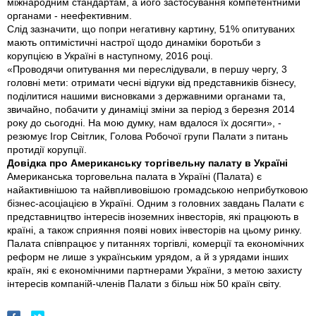
міжнародним стандартам, а його застосування компетентними
органами - неефективним.
Слід зазначити, що попри негативну картину, 51% опитуваних
мають оптимістичні настрої щодо динаміки боротьби з
корупцією в Україні в наступному, 2016 році.
«Проводячи опитування ми переслідували, в першу чергу, 3
головні мети: отримати чесні відгуки від представників бізнесу,
поділитися нашими висновками з державними органами та,
звичайно, побачити у динаміці зміни за період з березня 2014
року до сьогодні. На мою думку, нам вдалося їх досягти», -
резюмує Ігор Світлик, Голова Робочої групи Палати з питань
протидії корупції.
Довідка про Американську торгівельну палату в Україні
Американська торговельна палата в Україні (Палата) є
найактивнішою та найвпливовішою громадською неприбутковою
бізнес-асоціацією в Україні. Одним з головних завдань Палати є
представництво інтересів іноземних інвесторів, які працюють в
країні, а також сприяння появі нових інвесторів на цьому ринку.
Палата співпрацює у питаннях торгівлі, комерції та економічних
реформ не лише з українським урядом, а й з урядами інших
країн, які є економічними партнерами України, з метою захисту
інтересів компаній-членів Палати з більш ніж 50 країн світу.