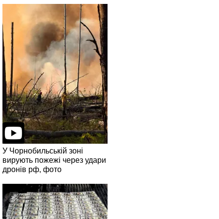
У Чорнобильській зоні
вирують пожежі через удари
дронів рф, фото