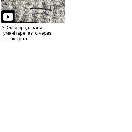
У Києві продавали
гуманітарні авто через
ТікТок, фото