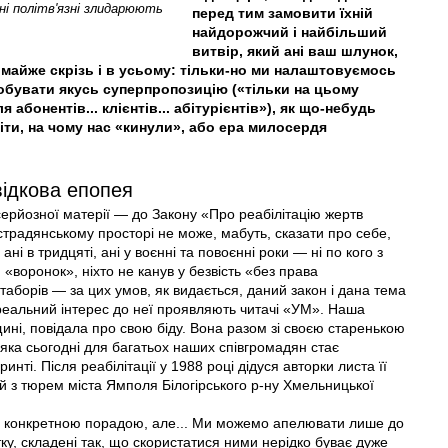
ні політв'язні злидарюють
перед тим замовити їхній
найдорожчий і найбільший
витвір, який ані ваш шлунок,
— майже скрізь і в усьому: тільки-но ми налаштовуємось
робувати якусь суперпропозицію («тільки на цьому
ля абонентів... клієнтів... абітурієнтів»), як що-небудь
іти, на чому нас «кинули», або ера милосердя
ідкова епопея
серйозної матерії — до Закону «Про реабілітацію жертв
страдянському просторі не може, мабуть, сказати про себе,
ані в тридцяті, ані у воєнні та повоєнні роки — ні по кого з
«воронок», ніхто не канув у безвість «без права
 таборів — за цих умов, як видається, даний закон і дана тема
реальний інтерес до неї проявляють читачі «УМ». Наша
ині, повідала про свою біду. Вона разом зі своєю старенькою
ка сьогодні для багатьох наших співгромадян стає
ті. Після реабілітації у 1988 році дідуся авторки листа її
й з тюрем міста Ямполя Білогірського р-ну Хмельницької
і конкретною порадою, але... Ми можемо апелювати лише до
тку, складені так, що скористатися ними нерідко буває дуже