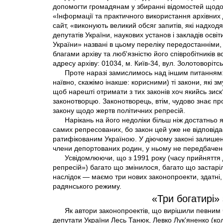
допомогти громадянам у збиранні відомостей щодо р
«Інформації та практичного використання архівних 
сайт, «виконують великий обсяг запитів, які надход
депутатів України, наукових установ і закладів осв
України» названі в цьому переліку передостанніми,
благами архіву та люб'язністю його співробітників 
адресу архіву: 01034, м. Київ-34, вул. Золотоворітс
Проте наразі замислимось над іншим питанням:
наївно, скажімо інакше: корисними) ті закони, які з
щоб нарешті отримати з тих законів хоч якийсь зиск
законотворцю. Законотворець, втім, чудово знає про
закону щодо жертв політичних репресій.
Нарікань на його недоліки більш ніж достатньо як
самих репресованих, бо закон цей уже не відповіда
ратифікованим Україною. У діючому законі залишені
члени депортованих родин, у ньому не передбачено
Усвідомлюючи, що з 1991 року (часу прийняття 
репресій») багато що змінилося, багато що застарі
наслідок — маємо три нових законопроекти, здатні, 
радянського режиму.
«Три богатирі» 
Як автори законопроектів, що вирішили певним 
депутати України Лесь Танюк, Левко Лук'яненко (кол