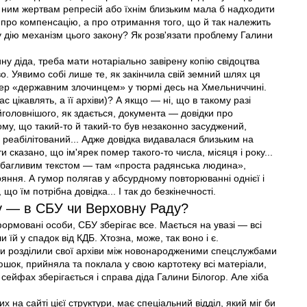
 За ним жертвам репресій або їхнім близьким мала б надходити
 про компенсацію, а про отримання того, що й так належить
у дію механізм цього закону? Як розв'язати проблему Галини
у діда, треба мати нотаріально завірену копію свідоцтва
о. Уявимо собі лише те, як закінчила свій земний шлях ця
ер «державним злочинцем» у тюрмі десь на Хмельниччині.
с цікавлять, а її архіви)? А якщо — ні, що в такому разі
оловнішого, як здається, документа — довідки про
ому, що такий-то й такий-то був незаконно засуджений,
ув реабілітований... Адже довідка видавалася близьким на
и сказано, що ім'ярек помер такого-то числа, місяця і року...
вибагливим текстом — там «проста радянська людина»,
яння. А гумор полягав у абсурдному повторюванні однієї і
 що їм потрібна довідка... І так до безкінечності.
гу — в СБУ чи Верховну Раду?
формовані особи, СБУ зберігає все. Мається на увазі — всі
и їй у спадок від КДБ. Хтозна, може, так воно і є.
и розділили свої архіви між новонародженими спецслужбами
юшок, прийняла та поклала у свою картотеку всі матеріали,
 сейфах зберігається і справа діда Галини Білогор. Але хіба
 на сайті цієї структури, має спеціальний відділ, який міг би