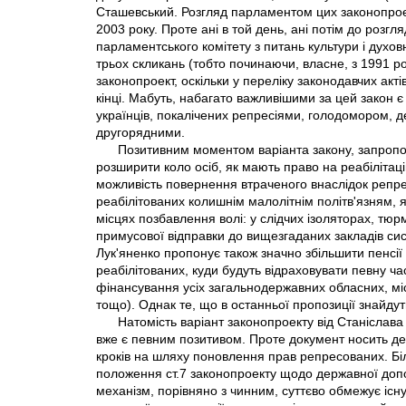
Сташевський. Розгляд парламентом цих законопрое
2003 року. Проте ані в той день, ані потім до розгл
парламентського комітету з питань культури і духо
трьох скликань (тобто починаючи, власне, з 1991 
законопроект, оскільки у переліку законодавчих акт
кінці. Мабуть, набагато важливішими за цей закон є
українців, покалічених репресіями, голодомором, 
другорядними.
Позитивним моментом варіанта закону, запропо
розширити коло осіб, як мають право на реабілітаці
можливість повернення втраченого внаслідок репре
реабілітованих колишнім малолітнім політв'язням,
місцях позбавлення волі: у слідчих ізоляторах, тю
примусової відправки до вищезгаданих закладів с
Лук'яненко пропонує також значно збільшити пенсі
реабілітованих, куди будуть відраховувати певну ча
фінансування усіх загальнодержавних обласних, місь
тощо). Однак те, що в останньої пропозиції знайд
Натомість варіант законопроекту від Станіслав
вже є певним позитивом. Проте документ носить де
кроків на шляху поновлення прав репресованих. Бі
положення ст.7 законопроекту щодо державної до
механізм, порівняно з чинним, суттєво обмежує існ