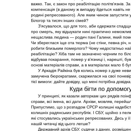
важко. Так, є закон про реабілітацію політв'язнів.
компенсація (в даному ж випадку йдеться навіть не
родині репресованого). Але яким чином запустити 
Білогор та тисяч інших сімей?
З'ясувалося, що для того, аби одержати спадщин
про смерть, яку відшукати нині практично неможлив
нещаслива людина — родич пані Галини, який пом
Чи збереглася іще ота тюрма (не стіни, певна річ, на
робити близьким померлого? Чому недостатньо найг
реабілітацію? Хіба там не зазначено чорним по біл
відбував покарання, помер у в'язниці і, нарешті, б
основі матеріалів справи, а в матеріалах мало б бут
У Аркадія Райкіна був колись номер з дуже не
замучена бюрократами, скаржилася на свої поневiр
тієї вимоги: дайте довідку, що мені потрібна довідка,
Куди бігти по допомо
У принципі, як казали авторкам цих рядків поін
справи, всі імена, всі дати. Архiви, мовляв, перейшл
Припустимо, що з розпадом СРСР колишні кадебіст
колишніх радянських республік. І СБУ, щойно з пел
які стосувались українських репресованих. Десь у її
нашій читачці від цього легше?
Державний архів СБУ, судячи з даних, розміщених