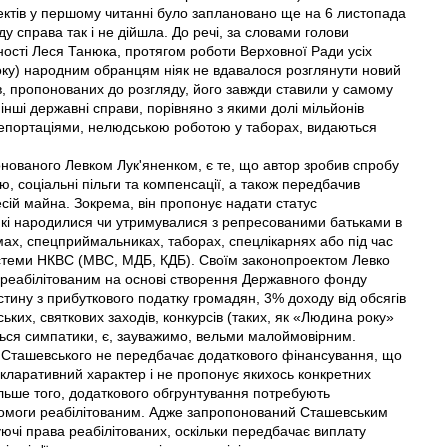
ктів у першому читанні було заплановано ще на 6 листопада
яду справа так і не дійшла. До речі, за словами голови
вності Леся Танюка, протягом роботи Верховної Ради усіх
року) народним обранцям ніяк не вдавалося розглянути новий
ів, пропонованих до розгляду, його завжди ставили у самому
 інші державні справи, порівняно з якими долі мільйонів
депортаціями, нелюдською роботою у таборах, видаються
нованого Левком Лук'яненком, є те, що автор зробив спробу
ю, соціальні пільги та компенсації, а також передбачив
сій майна. Зокрема, він пропонує надати статус
 які народилися чи утримувалися з репресованими батьками в
рмах, спецприймальниках, таборах, спецлікарнях або під час
истеми НКВС (МВС, МДБ, КДБ). Своїм законопроектом Левко
ї реабілітованим на основі створення Державного фонду
стину з прибуткового податку громадян, 3% доходу від обсягів
ких, святкових заходів, конкурсів (таких, як «Людина року»
уться симпатики, є, зауважимо, вельми малоймовірним.
а Сташевського не передбачає додаткового фінансування, що
кларативний характер і не пропонує якихось конкретних
льше того, додаткового обгрунтування потребують
помоги реабілітованим. Адже запропонований Сташевським
уючі права реабілітованих, оскільки передбачає виплату