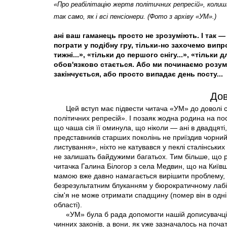
«Про реабілітацію жертв політичних репресій», колиш
так само, як і всi пенсіонери. (Фото з архiву «УМ».)
ані ваш гаманець просто не зрозуміють. І так 
пограти у подібну гру, тільки-но захочемо вип
тижні...», «тільки до першого снігу...», «тільки д
обов'язково стається. Або ми починаємо розум
закінчується, або просто випадає день посту...
Дов
Цей вступ має підвести читача «УМ» до доволі 
політичних репресій». І позаяк жодна родина на по
що чаша сiя її оминула, що ніколи — ані в двадцяті, 
представників старших поколінь не приїздив чорний 
листування», ніхто не катувався у пеклі сталінських
не залишать байдужими багатьох. Тим більше, що 
читачка Галина Білогор з села Медвин, що на Київщ
мамою вже давно намагається вирішити проблему, я
безрезультатним блуканням у бюрократичному лабірин
сім'я не може отримати спадщину (помер він в одні
області).
«УМ» була б рада допомогти нашій дописувачц
чинних законів, а вони, як уже зазначалось на поча