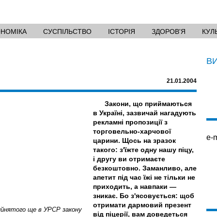
ОНОМІКА
СУСПІЛЬСТВО
ІСТОРІЯ
ЗДОРОВ'Я
КУЛ
В
21.01.2004
Закони, що приймаються
в Україні, зазвичай нагадують
рекламні пропозиції з
торговельно-харчової
e-m
царини. Щось на зразок
такого: з'їжте одну нашу піцу,
і другу ви отримаєте
безкоштовно. Заманливо, але
апетит під час їжі не тільки не
приходить, а навпаки —
зникає. Бо з'ясовується: щоб
отримати дармовий презент
ийнятого ще в УРСР закону
від піцерії, вам доведеться