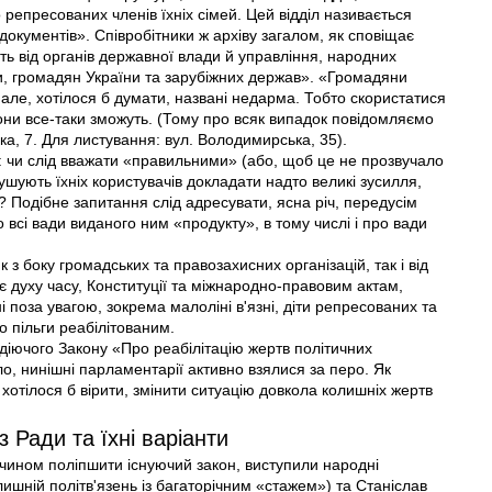
епресованих членів їхніх сімей. Цей відділ називається
документів». Співробітники ж архіву загалом, як сповіщає
ять від органів державної влади й управління, народних
іти, громадян України та зарубіжних держав». «Громадяни
 але, хотілося б думати, названі недарма. Тобто скористатися
вони все-таки зможуть. (Тому про всяк випадок повідомляємо
ька, 7. Для листування: вул. Володимирська, 35).
 чи слід вважати «правильними» (або, щоб це не прозвучало
мушують їхніх користувачів докладати надто великі зусилля,
? Подібне запитання слід адресувати, ясна річ, передусім
 всі вади виданого ним «продукту», в тому числі і про вади
 з боку громадських та правозахисних організацій, так і вiд
є духу часу, Конституції та міжнародно-правовим актам,
 поза увагою, зокрема малоліні в'язні, діти репресованих та
 пільги реабілітованим.
діючого Закону «Про реабілітацію жертв політичних
ло, нинішні парламентарії активно взялися за перо. Як
хотілося б вірити, змінити ситуацію довкола колишніх жертв
з Ради та їхні варіанти
чином поліпшити існуючий закон, виступили народні
ишній політв'язень із багаторічним «стажем») та Станіслав