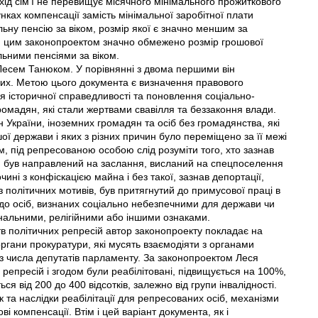
хід сім'ї не перевищує місячного мінімального прожиткового
нках компенсації замість мінімальної заробітної плати
ну пенсію за віком, розмір якої є значно меншим за
о, цим законопроектом значно обмежено розмір грошової
ьними пенсіями за віком.
Лесем Танюком. У порівнянні з двома першими він
их. Метою цього документа є визначення правового
я історичної справедливості та поновлення соціально-
ромадян, які стали жертвами свавілля та беззаконня влади.
країни, іноземних громадян та осіб без громадянства, які
ої держави і яких з різних причин було переміщено за її межі
, під репресованою особою слід розуміти того, хто зазнав
, був направлений на заслання, висланий на спецпоселення
ні з конфіскацією майна і без такої, зазнав депортації,
 політичних мотивів, був притягнутий до примусової праці в
до осіб, визнаних соціально небезпечними для держави чи
ональними, релігійними або іншими ознаками.
тв політичних репресій автор законопроекту покладає на
органи прокуратури, які мусять взаємодіяти з органами
з числа депутатів парламенту. За законопроектом Леся
репресій і згодом були реабілітовані, підвищується на 100%,
ся від 200 до 400 відсотків, залежно від групи інвалідності.
та наслідки реабілітації для репресованих осіб, механізми
і компенсації. Втім і цей варіант документа, як і