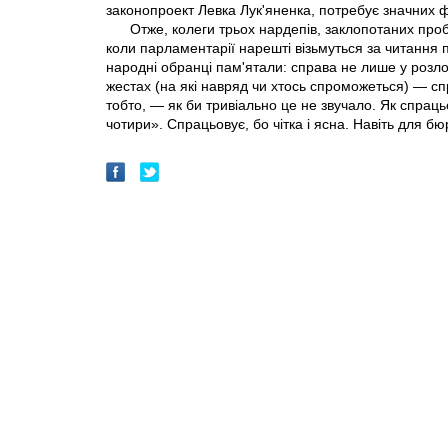
законопроект Левка Лук'яненка, потребує значних ф
Отже, колеги трьох нардепів, заклопотаних пр
коли парламентарії нарешті візьмуться за читання 
народні обранці пам'ятали: справа не лише у розло
жестах (на які навряд чи хтось спроможеться) — с
тобто, — як би тривіально це не звучало. Як спрац
чотири». Спрацьовує, бо чітка і ясна. Навіть для б