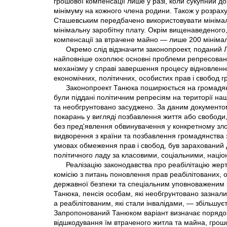
грошової компенсації лише у разі, коли сукупний до
мінімуму на кожного члена родини. Також у розраху
Сташевським передбачено використовувати мінімаль
мінімальну заробітну плату. Окрім вищенаведеног
компенсації за втрачене майно — лише 200 мінімал
Окремо слід відзначити законопроект, поданий 
найповнiше охоплює основні проблеми репресован
механізму у справі завершення процесу відновленн
економічних, політичних, особистих прав і свобод г
Законопроект Танюка поширюється на громадян У
були піддані політичним репресіям на території наш
та необгрунтовано засуджено. За даним документом
покарань у вигляді позбавлення життя або свободи
без пред'явлення обвинувачення у конкретному злочи
видворення з країни та позбавлення громадянства з
умовах обмеження прав і свобод, був зарахований 
політичного ладу за класовими, соціальними, наці
Реалізацію законодавства про реабілітацію жер
комісію з питань поновлення прав реабілітованих, 
державної безпеки та спеціальним уповноваженим 
Танюка, пенсія особам, які необгрунтовано зазнали 
а реабілітованим, якi стали інвалідами, — збільшуєть
Запропонований Танюком варіант визначає порядок 
відшкодування їм втраченого житла та майна, грошов