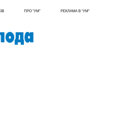
ХІВ
ПРО “УМ”
РЕКЛАМА В “УМ"