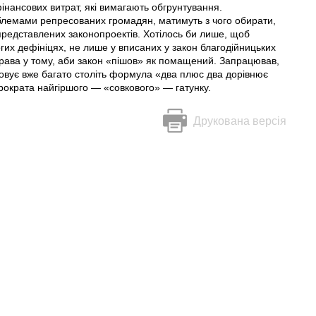
інансових витрат, які вимагають обгрунтування.
облемами репресованих громадян, матимуть з чого обирати,
представлених законопроектів. Хотілось би лише, щоб
гих дефініцях, не лише у вписаних у закон благодійницьких
права у тому, аби закон «пішов» як помащений. Запрацював,
ьовує вже багато століть формула «два плюс два дорівнює
юрократа найгіршого — «совкового» — гатунку.
Друкована версія