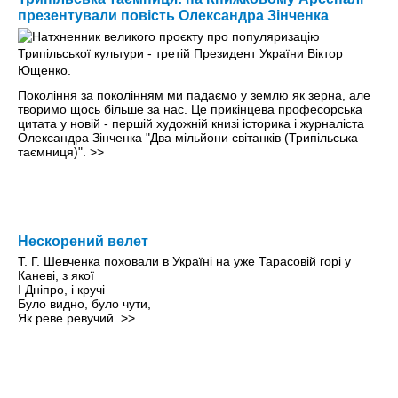
презентували повість Олександра Зінченка
Покоління за поколінням ми падаємо у землю як зерна, але
творимо щось більше за нас. Це прикінцева професорська
цитата у новій - першій художній книзі історика і журналіста
Олександра Зінченка "Два мільйони світанків (Трипільська
таємниця)".
>>
Нескорений велет
Т. Г. Шевченка поховали в Україні на уже Тарасовій горі у
Каневі, з якої
І Дніпро, і кручі
Було видно, було чути,
Як реве ревучий.
>>