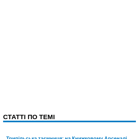
CТАТТІ ПО ТЕМІ
Трипільська таємниця: на Книжковому Арсеналі