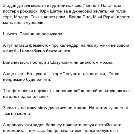
Згадав дівчачі кімнати в гуртожитках своєї юності. На стінках -
постери рок-зірок, Юри Шатуніва в джинсовій жилетці на голий
торс, Модерн Токінг, через роки - Бреда Піта, Міккі Рурка, просто
мальчішкі з журналів.
І нічого. Пацани не ревнували.
А тут читаєш феміністок про календар, на якому жінки не зовсім
у одязі - і непозбувно бентежишся.
Виявляється, постери з Шатуновим чи аналогом можна.
А оце ніззя. Бо - увага! - в армії служать також жінки, і їм се
неприємно буде бачити.
Ті ж феміністки нарікають: чоловіки-воїни постійно витріщаються
на жінок-однополчанок.
Значить, на живу жінку дивитися не можна. На картинку на стіні
теж не можна.
А пропонувати задля балянсу почепити поруч австрійського
пожежника - теж зась. Бо це означатиме: жінки милуються