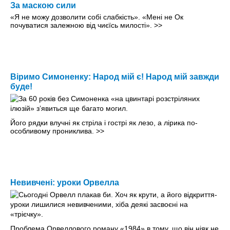
За маскою сили
«Я не можу дозволити собі слабкість». «Мені не Ок
почуватися залежною від чиєїсь милості».
>>
Віримо Симоненку: Народ мій є! Народ мій завжди
буде!
Його рядки влучні як стріла і гострі як лезо, а лірика по-
особливому прониклива.
>>
Невивчені: уроки Орвелла
Проблема Орвеллового роману «1984» в тому, що він ніяк не