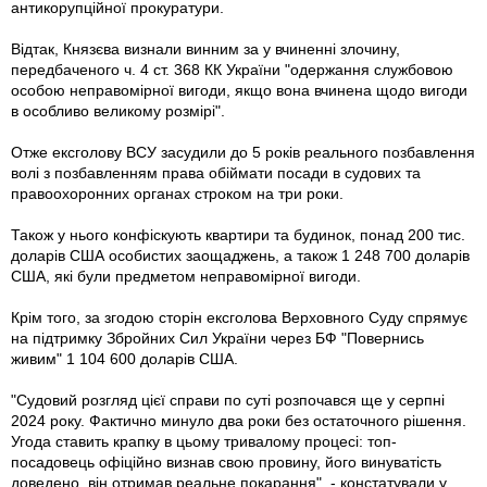
антикорупційної прокуратури.
Відтак, Князєва визнали винним за у вчиненні злочину,
передбаченого ч. 4 ст. 368 КК України "одержання службовою
особою неправомірної вигоди, якщо вона вчинена щодо вигоди
в особливо великому розмірі".
Отже ексголову ВСУ засудили до 5 років реального позбавлення
волі з позбавленням права обіймати посади в судових та
правоохоронних органах строком на три роки.
Також у нього конфіскують квартири та будинок, понад 200 тис.
доларів США особистих заощаджень, а також 1 248 700 доларів
США, які були предметом неправомірної вигоди.
Крім того, за згодою сторін ексголова Верховного Суду спрямує
на підтримку Збройних Сил України через БФ "Повернись
живим" 1 104 600 доларів США.
"Судовий розгляд цієї справи по суті розпочався ще у серпні
2024 року. Фактично минуло два роки без остаточного рішення.
Угода ставить крапку в цьому тривалому процесі: топ-
посадовець офіційно визнав свою провину, його винуватість
доведено, він отримав реальне покарання", - констатували у