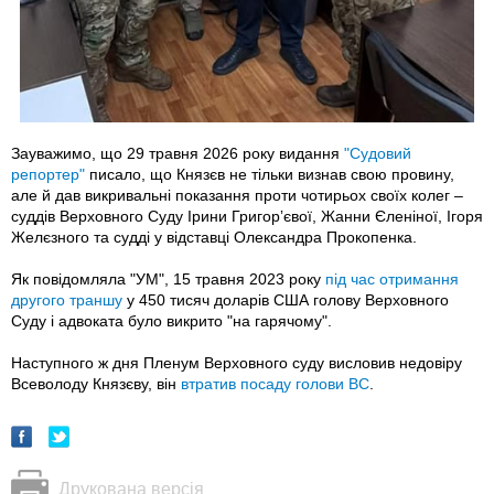
Зауважимо, що 29 травня 2026 року видання
"Судовий
репортер"
писало, що Князєв не тільки визнав свою провину,
але й дав викривальні показання проти чотирьох своїх колег –
суддів Верховного Суду Ірини Григорʼєвої, Жанни Єленіної, Ігоря
Желєзного та судді у відставці Олександра Прокопенка.
Як повідомляла "УМ", 15 травня 2023 року
під час отримання
другого траншу
у 450 тисяч доларів США голову Верховного
Суду і адвоката було викрито "на гарячому".
Наступного ж дня Пленум Верховного суду висловив недовіру
Всеволоду Князєву, він
втратив посаду голови ВС
.
Друкована версія