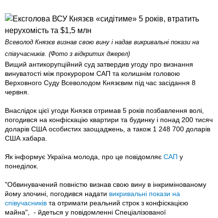
Всеволод Князєв визнав свою вину і надав викривальні покази на
співучасників. (Фото з відкритих джерел)
Вищий антикорупційний суд затвердив угоду про визнання
винуватості між прокурором САП та колишнім головою
Верховного Суду Всеволодом Князєвим під час засідання 8
червня.
Внаслідок цієї угоди Князєв отримав 5 років позбавлення волі,
погодився на конфіскацію квартири та будинку і понад 200 тисяч
доларів США особистих заощаджень, а також 1 248 700 доларів
США хабара.
Як інформує Україна молода, про це повідомляє
САП
у
понеділок.
"Обвинувачений повністю визнав свою вину в інкримінованому
йому злочині, погодився надати
викривальні покази на
співучасників
та отримати реальний строк з конфіскацією
майна", - йдеться у повідомленні Спеціалізованої