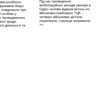
Під час проведення
омасштабного
мобілізаційних заходів увечері в
Державне бюро
Одесі чоловік відкрив вогонь по
ь повідомило про
військовослужбовцях ТЦК –
3 особам у
четверо військових дістали
х провадженнях
поранення, стрільця затримали.
ної зради,
>>
ої діяльності та
 державі-агресору.
>>