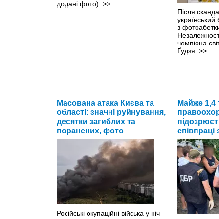
додані фото).
>>
Після сканда
український
з фотоабетк
Незалежност
чемпіона сві
Ґудзя.
>>
Масована атака Києва та
Майже 1,4 
області: значні руйнування,
правоохор
десятки загиблих та
підозрюєть
поранених, фото
співпраці 
Російські окупаційні війська у ніч