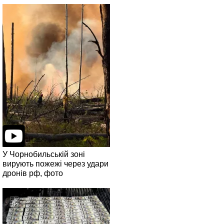
У Чорнобильській зоні
вирують пожежі через удари
дронів рф, фото