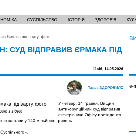
ОНОМІКА
СУСПІЛЬСТВО
ІСТОРІЯ
ЗДОРОВ'Я
КУЛ
вив Єрмака під варту, фото
В
Н: СУД ВІДПРАВИВ ЄРМАКА ПІД
11:46,
14.05.2026
e-m
Тарас ЗДОРОВИЛО
У четвер, 14 травня, Вищий
антикорупційний суд відправив
шот з відео)
екскерівника Офісу президента
вою застави у 140 мільйонів гривень.
«Суспільного».