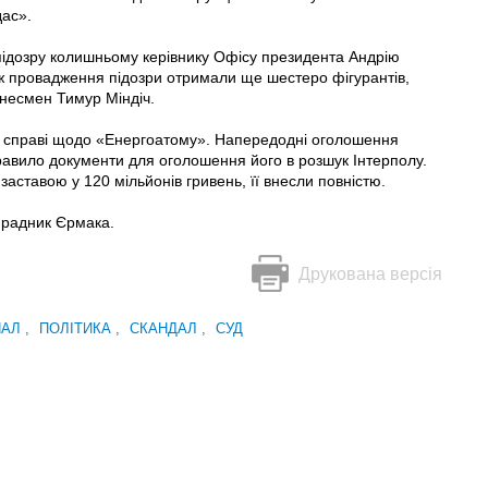
дас».
 підозру колишньому керівнику Офісу президента Андрію
 ж провадження підозри отримали ще шестеро фігурантів,
знесмен Тимур Міндіч.
 у справі щодо «Енергоатому». Напередодні оголошення
правило документи для оголошення його в розшук Інтерполу.
ставою у 120 мільйонів гривень, її внесли повністю.
і радник Єрмака.
Друкована версія
НАЛ
,
ПОЛІТИКА
,
СКАНДАЛ
,
СУД