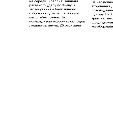
на середу, 5 серпня, завдали
За час повн
ракетного удару по Києву із
вторгнення 
застосуванням балістичного
розслідуван
озброєння, у місті спалахнули
підозру 1 73
масштабні пожежі. За
кримінальни
попередньою інформацією, одна
щодо держав
людина загинула, 26 отримали
колабораційн
поранення.
>>
пособництва