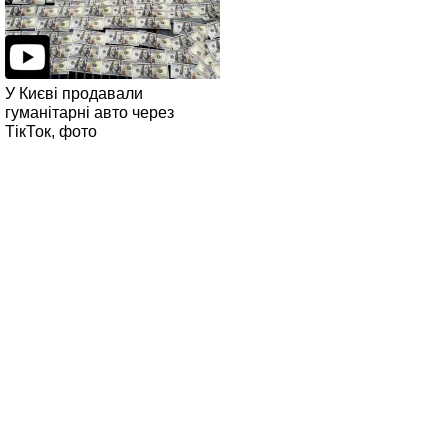
У Києві продавали
гуманітарні авто через
ТікТок, фото