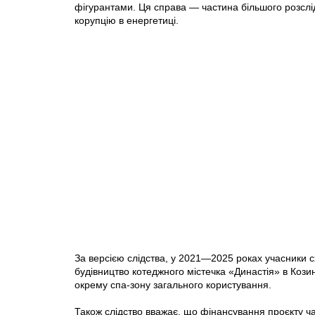
фігурантами. Ця справа — частина більшого розслі
корупцію в енергетиці.
За версією слідства, у 2021—2025 роках учасники 
будівництво котеджного містечка «Династія» в Козин
окрему спа-зону загального користування.
Також слідство вважає, що фінансування проєкту ч