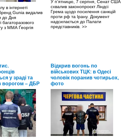
У п’ятницю, 7 серпня, Сенат США
схвалив законопроєкт Ліндсі
лу в інтернеті
Грема щодо посилення санкцій
 бренд Gunia видалив
проти рф та Ірану. Документ
и до Дня
надсилається до Палати
і багаторазового
представників.
>>
ту з ММА Ґеоргія
тис.
Відкрив вогонь по
онців
військових ТЦК: в Одесі
ся у зраді та
чоловік поранив чотирьох,
з ворогом – ДБР
фото