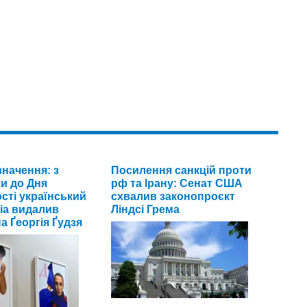
значення: з
Посилення санкцій проти
и до Дня
рф та Ірану: Сенат США
сті український
схвалив законопроєкт
ia видалив
Ліндсі Грема
а Ґеоргія Ґудзя