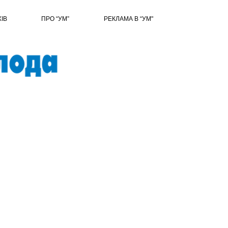
ХІВ
ПРО “УМ”
РЕКЛАМА В “УМ"