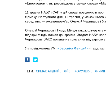
«Енергоатом», які розслідують у межах справи «Мі
11 травня НАБУ і САП у цій справі повідомили про
Єрмаку. Наступного дня, 12 травня, у межах цього
серед них — ексвіцепрем’єр Олексій Чернишов і бі
Олексій Чернишов і Тимур Міндіч також фігурують
підозри Міндіч виїхав до Ізраїлю. Згодом НАБУ на
Чернишову ВАКС призначив тримання під вартою з за
Як повідомляла УМ,
«Вероніка Феншуй»
- гадалка 
ТЕГИ:
ЄРМАК АНДРІЙ
,
КИЇВ
,
КОРУПЦІЯ
,
КРИМІ