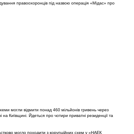
дування правоохоронців під назвою операція «Мідас» про
схеми могли відмити понад 460 мільйонів гривень через
і на Київщині. Йдеться про чотири приватні резиденції та
астково могло походити з корупційних схем у «НАЕК