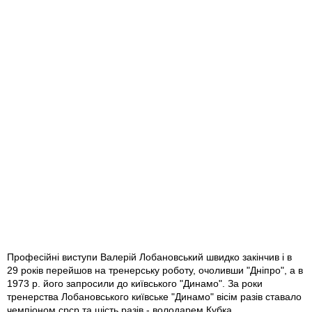
Професійні виступи Валерій Лобановський швидко закінчив і в
29 років перейшов на тренерську роботу, очоливши "Дніпро", а в
1973 р. його запросили до київського "Динамо". За роки
тренерства Лобановського київське "Динамо" вісім разів ставало
чемпіоном срср та шість разів - володарем Кубка.