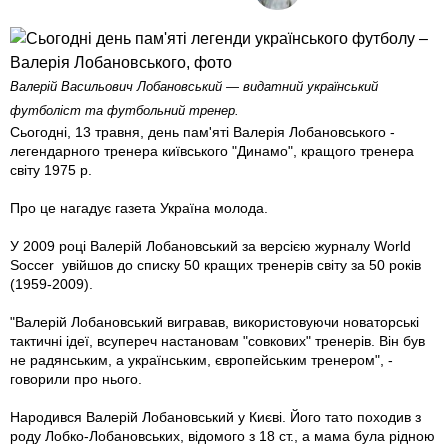
Валерій Васильович Лобановський — видатний український
футболіст та футбольний тренер.
Сьогодні, 13 травня, день пам'яті Валерія Лобановського -
легендарного тренера київського "Динамо", кращого тренера
світу 1975 р.
Про це нагадує газета Україна молода.
У 2009 році Валерій Лобановський за версією журналу World
Soccer увійшов до списку 50 кращих тренерів світу за 50 років
(1959-2009).
"Валерій Лобановський вигравав, використовуючи новаторські
тактичні ідеї, всупереч настановам "совкових" тренерів. Він був
не радянським, а українським, європейським тренером", -
говорили про нього.
Народився Валерій Лобановський у Києві. Його тато походив з
роду Лобко-Лобановських, відомого з 18 ст., а мама була рідною