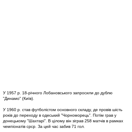
У 1957 р. 18-річного Лобановського запросили до дублю
"Динамо" (Київ).
У 1960 р. став футболістом основного складу, де провів шість
років до переходу в одеський "Чорноморець". Потім грав у
донецькому "Шахтарі". В цілому він зіграв 258 матчів в рамках
чемпіонатів срср. За цей час забив 71 гол.