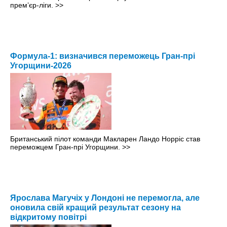
прем’єр-ліги.
>>
Формула-1: визначився переможець Гран-прі
Угорщини-2026
Британський пілот команди Макларен Ландо Норріс став
переможцем Гран-прі Угорщини.
>>
Ярослава Магучіх у Лондоні не перемогла, але
оновила свій кращий результат сезону на
відкритому повітрі