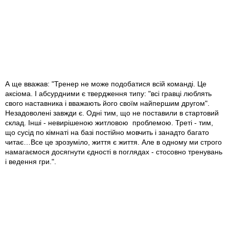
А ще вважав: "Тренер не може подобатися всій команді. Це
аксіома. І абсурдними є твердження типу: "всі гравці люблять
свого наставника і вважають його своїм найпершим другом".
Незадоволені завжди є. Одні тим, що не поставили в стартовий
склад. Інші - невирішеною житловою проблемою. Треті - тим,
що сусід по кімнаті на базі постійно мовчить і занадто багато
читає…Все це зрозуміло, життя є життя. Але в одному ми строго
намагаємося досягнути єдності в поглядах - стосовно тренувань
і ведення гри.".