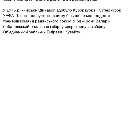
У 1975 р. київське "Динамо" здобуло Кубок кубків і Суперкубок
УЕФА. Такого послужного списку більше не мав жоден із
тренерів команд радянського союзу. У різні роки Валерій
Лобановський очолював і збірну срср, тренував збірну
Об'єднаних Арабських Еміратів і Кувейту.