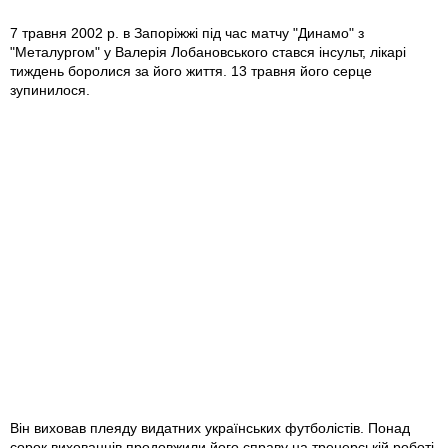
7 травня 2002 р. в Запоріжжі під час матчу "Динамо" з
"Металургом" у Валерія Лобановського стався інсульт, лікарі
тиждень боролися за його життя. 13 травня його серце
зупинилося.
Він виховав плеяду видатних українських футболістів. Понад
сорок вихованців продовжили його справу на тренерській роботі.