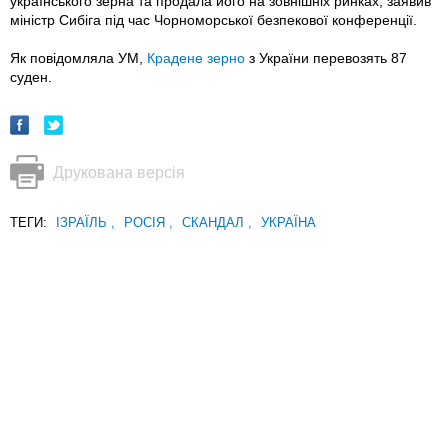
українського зерна та продала його на зовнішніх ринках, заявив
міністр Сибіга під час Чорноморської безпекової конференції.
Як повідомляла УМ,
Крадене зерно
з України перевозять 87
суден.
Друкована версія
ТЕГИ:
ІЗРАЇЛЬ
,
РОСІЯ
,
СКАНДАЛ
,
УКРАЇНА