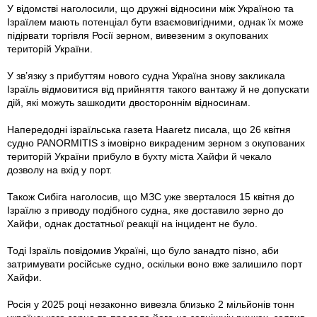
У відомстві наголосили, що дружні відносини між Україною та
Ізраїлем мають потенціал бути взаємовигідними, однак їх може
підірвати торгівля Росії зерном, вивезеним з окупованих
територій України.
У зв’язку з прибуттям нового судна Україна знову закликала
Ізраїль відмовитися від прийняття такого вантажу й не допускати
дій, які можуть зашкодити двостороннім відносинам.
Напередодні ізраїльська газета Haaretz писала, що 26 квітня
судно PANORMITIS з імовірно викраденим зерном з окупованих
територій України прибуло в бухту міста Хайфи й чекало
дозволу на вхід у порт.
Також Сибіга наголосив, що МЗС уже зверталося 15 квітня до
Ізраїлю з приводу подібного судна, яке доставило зерно до
Хайфи, однак достатньої реакції на інцидент не було.
Тоді Ізраїль повідомив Україні, що було занадто пізно, аби
затримувати російське судно, оскільки воно вже залишило порт
Хайфи.
Росія у 2025 році незаконно вивезла близько 2 мільйонів тонн