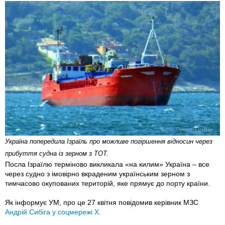
Україна попередила Ізраїль про можливе погіршення відносин через
прибуття судна із зерном з ТОТ.
Посла Ізраїлю терміново викликала «на килим» Україна – все
через судно з імовірно вкраденим українським зерном з
тимчасово окупованих територій, яке прямує до порту країни.
Як інформує УМ, про це 27 квітня повідомив керівник МЗС
Андрій Сибіга у соцмережі Х.