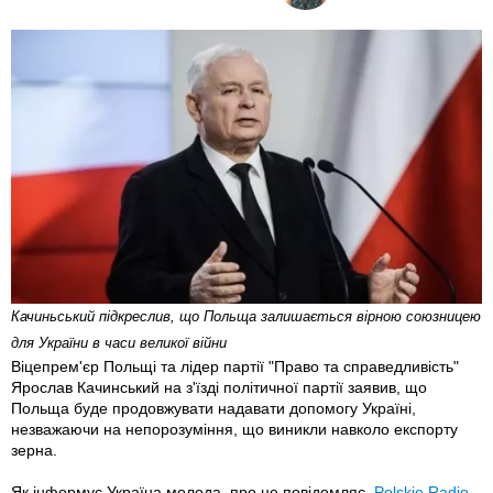
Качиньський підкреслив, що Польща залишається вірною союзницею
для України в часи великої війни
Віцепрем'єр Польщі та лідер партії "Право та справедливість"
Ярослав Качинський на з'їзді політичної партії заявив, що
Польща буде продовжувати надавати допомогу Україні,
незважаючи на непорозуміння, що виникли навколо експорту
зерна.
Як інформує Україна молода, про це повідомляє
Polskie Radio.