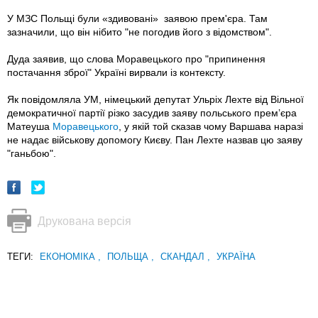
У МЗС Польщі були «здивовані» заявою прем'єра. Там
зазначили, що він нібито "не погодив його з відомством".
Дуда заявив, що слова Моравецького про "припинення
постачання зброї" Україні вирвали із контексту.
Як повідомляла УМ, німецький депутат Ульріх Лехте від Вільної
демократичної партії різко засудив заяву польського прем’єра
Матеуша
Моравецького
, у якій той сказав чому Варшава наразі
не надає військову допомогу Києву. Пан Лехте назвав цю заяву
"ганьбою".
Друкована версія
ТЕГИ:
ЕКОНОМІКА
,
ПОЛЬЩА
,
СКАНДАЛ
,
УКРАЇНА