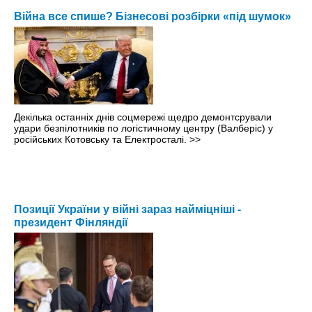
Війна все спише? Бізнесові розбірки «під шумок»
Декілька останніх днів соцмережі щедро демонтсрували
удари безпілотників по логістичному центру (Валберіс) у
російських Котовську та Електросталі.
>>
Позиції України у війні зараз найміцніші -
президент Фінляндії