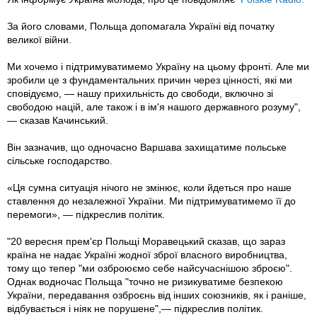
За його словами, Польща допомагала Україні від початку
великої війни.
Ми хочемо і підтримуватимемо Україну на цьому фронті. Але ми
зробили це з фундаментальних причин через цінності, які ми
сповідуємо, — нашу прихильність до свободи, включно зі
свободою націй, але також і в ім'я нашого державного розуму",
— сказав Качинський.
Він зазначив, що одночасно Варшава захищатиме польське
сільське господарство.
«Ця сумна ситуація нічого не змінює, коли йдеться про наше
ставлення до незалежної України. Ми підтримуватимемо її до
перемоги», — підкреслив політик.
"20 вересня прем'єр Польщі Моравецький сказав, що зараз
країна не надає Україні жодної зброї власного виробництва,
тому що тепер "ми озброюємо себе найсучаснішою зброєю".
Однак водночас Польща "точно не ризикуватиме безпекою
України, передавання озброєнь від інших союзників, як і раніше,
відбувається і ніяк не порушене",— підкреслив політик.