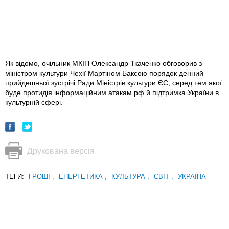
Як відомо, очільник МКІП Олександр Ткаченко обговорив з
міністром культури Чехії Мартіном Баксою порядок денний
прийдешньої зустрічі Ради Міністрів культури ЄС, серед тем якої
буде протидія інформаційним атакам рф й підтримка України в
культурній сфері.
Друкована версія
ТЕГИ:
ГРОШІ
,
ЕНЕРГЕТИКА
,
КУЛЬТУРА
,
СВІТ
,
УКРАЇНА