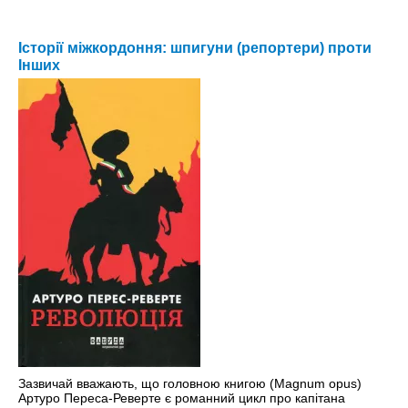
Історії міжкордоння: шпигуни (репортери) проти
Інших
Зазвичай вважають, що головною книгою (Magnum opus)
Артуро Переса-Реверте є романний цикл про капітана