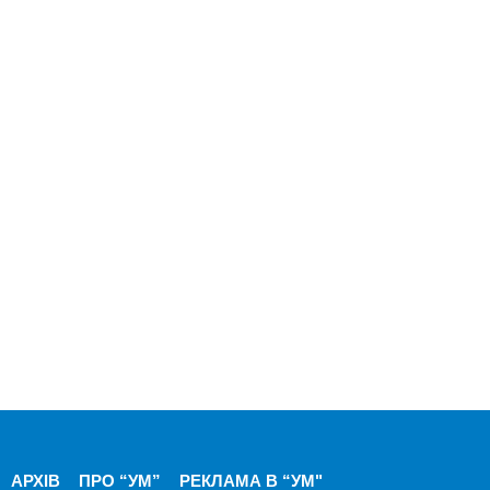
АРХІВ
ПРО “УМ”
РЕКЛАМА В “УМ"