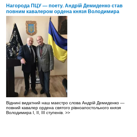
Нагорода ПЦУ — поету. Андрій Демиденко став
повним кавалером ордена князя Володимира
Віднині видатний наш маестро слова Андрій Демиденко —
повний кавалер ордена святого рівноапостольного князя
Володимира І, ІІ, ІІІ ступенів.
>>