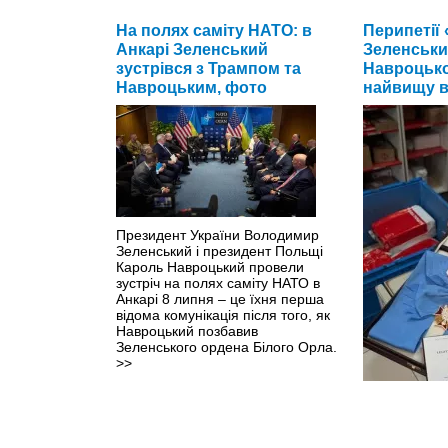
На полях саміту НАТО: в
Перипетії 
Анкарі Зеленський
Зеленськи
зустрівся з Трампом та
Навроцьк
Навроцьким, фото
найвищу в
Президент України Володимир
Зеленський і президент Польщі
Кароль Навроцький провели
зустріч на полях саміту НАТО в
Анкарі 8 липня – це їхня перша
відома комунікація після того, як
Навроцький позбавив
Зеленського ордена Білого Орла.
>>