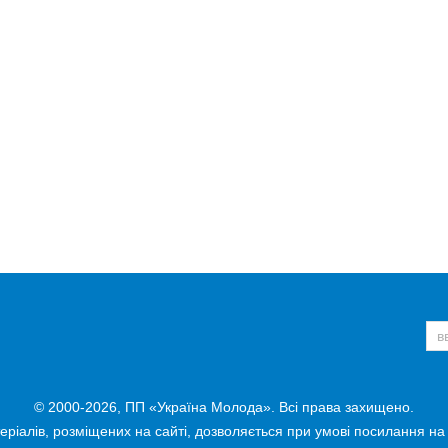
о Орла Президент
еленський у суботу,
відправив поштою
Польщі Каролю
, який раніше
авити українського
нагороди.
>>
© 2000-2026, ПП «Україна Молода». Всі права захищено.
ріалів, розміщених на сайті, дозволяється при умові посилання на