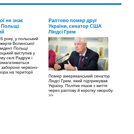
ої не знає
Раптово помер друг
 Польщі
України, сенатор США
ий
Ліндсі Грем
6 року, у польський
 жертв Волинської
езидент Польщі
оцький виступив у
му селі Радруж і
домагатиметься
ї заборони червоно-
ора на території
Помер американський сенатор
Ліндсі Грем, який підтримував
Україну. Політик пішов з життя
через раптову й коротку хворобу.
>>