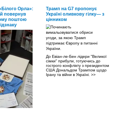
«Білого Орла»:
Трамп на G7 пропонує
й повернув
Україні оливкову гілку— з
ому поштою
цінником
ідзнаку
До Евіан-ле-Бен лідери "Великої
сімки" прибули, готуючись до
гострого конфлікту з президентом
США Дональдом Трампом щодо
Ірану та війни в Україні.
>>