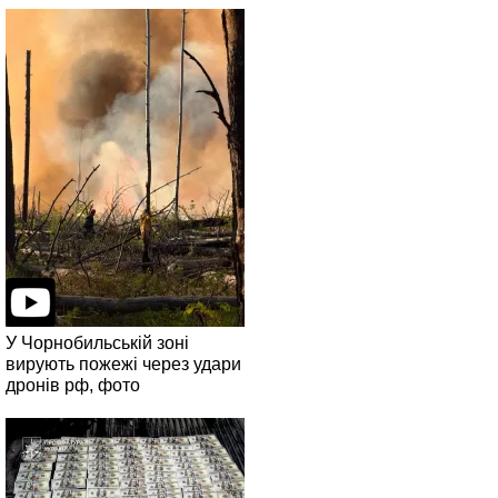
У Чорнобильській зоні
вирують пожежі через удари
дронів рф, фото