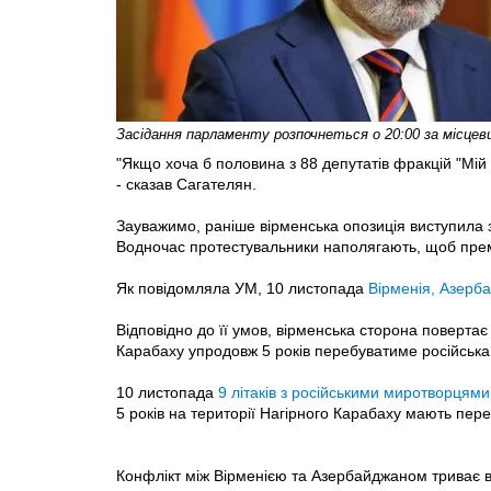
Засідання парламенту розпочнеться о 20:00 за місцев
"Якщо хоча б половина з 88 депутатів фракцій "Мій 
- сказав Сагателян.
Зауважимо, раніше вірменська опозиція виступила 
Водночас протестувальники наполягають, щоб прем'є
Як повідомляла УМ, 10 листопада
Вірменія, Азерба
Відповідно до її умов, вірменська сторона повертає
Карабаху упродовж 5 років перебуватиме російська
10 листопада
9 літаків з російськими миротворцям
5 років на території Нагірного Карабаху мають пере
Конфлікт між Вірменією та Азербайджаном триває вж