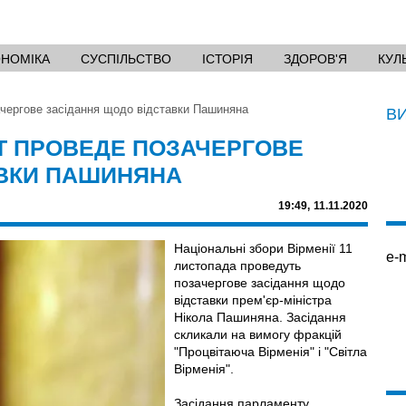
ОНОМІКА
СУСПІЛЬСТВО
ІСТОРІЯ
ЗДОРОВ'Я
КУЛ
чергове засідання щодо відставки Пашиняна
В
Т ПРОВЕДЕ ПОЗАЧЕРГОВЕ
АВКИ ПАШИНЯНА
19:49,
11.11.2020
Національні збори Вірменії 11
e-m
листопада проведуть
позачергове засідання щодо
відставки прем'єр-міністра
Нікола Пашиняна. Засідання
скликали на вимогу фракцій
"Процвітаюча Вірменія" і "Світла
Вірменія".
Засідання парламенту