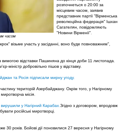
розпочнеться о 20:00 за
місцевим часом, заявив
представник партії "Вірменська
революційна федерація" Ішхан
Сагателян, повідомляють
"Новини Вірменії".
им часом
крок" візьме участь у засіданні, воно буде повноважним",
з вимогою відставки Пашиняна до кінця доби 11 листопада.
р-міністр добровільно пішов у відставку.
йджан та Росія підписали мирну угоду.
 частину територій Азербайджану. Окрім того, у Нагірному
 миротворча місія.
и вирушили у Нагірний Карабах.
Згідно з договором, впродовж
бувати російські миротворці.
е 30 років. Бойові дії поновилися 27 вересня у Нагірному