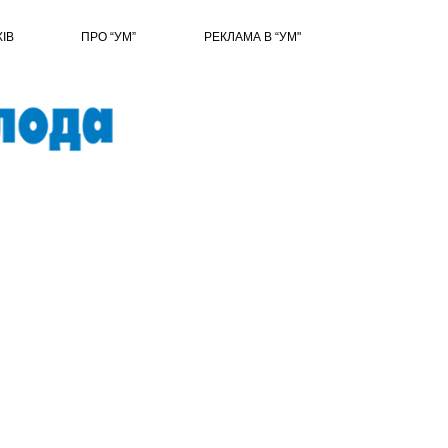
ХІВ
ПРО “УМ”
РЕКЛАМА В “УМ"