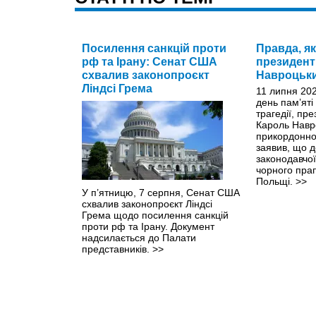
Посилення санкцій проти
Правда, як
рф та Ірану: Сенат США
президент
схвалив законопроєкт
Навроцьк
Ліндсі Грема
11 липня 202
день пам’яті
трагедії, пр
Кароль Навр
прикордонно
заявив, що 
законодавчо
чорного прап
Польщі.
>>
У п’ятницю, 7 серпня, Сенат США
схвалив законопроєкт Ліндсі
Грема щодо посилення санкцій
проти рф та Ірану. Документ
надсилається до Палати
представників.
>>