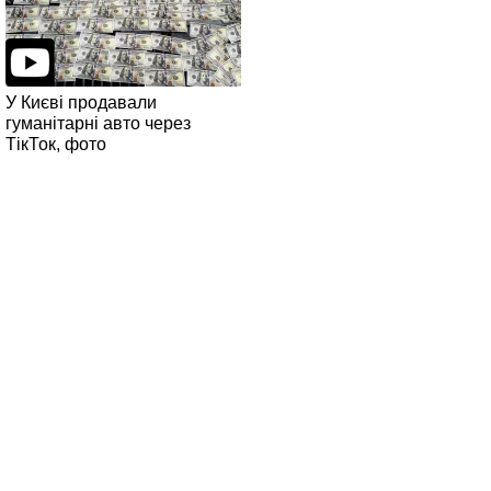
У Києві продавали
гуманітарні авто через
ТікТок, фото