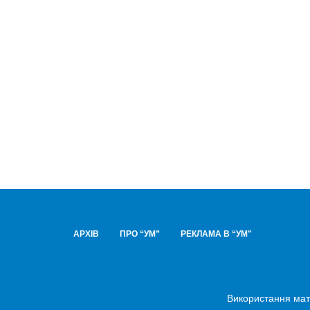
Орден Білог
Володимир З
20 червня, 
президенту 
Навроцькому
вирішив позб
лідера цієї 
АРХІВ
ПРО “УМ”
РЕКЛАМА В “УМ"
Використання мате