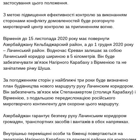
застосування цього положення.
З метою підвищення ефективності контролю за виконанням
сторонами конфлікту домовленостей буде розгорнуто
миротворчий центр контролю за припиненням вогню.
Вірменія до 15 листопада 2020 року має повернути
Азербайджану Кельбаджарский район, а до 1 грудня 2020 року
– Лачинський район. Водночас Єреван залишає за собою
Лачинський коридор шириною в 5 кілометрів. Він буде
забезпечувати зв'язок Нагірного Карабаху з Вірменією та не
зачіпатиме річку Шуша.
За погодженням сторін у найближчі три роки буде визначено
план будівництва нового маршруту руху Лачинским коридором.
Він забезпечить зв'язок між Степанакертом (столиця Карабаху) і
Вірменією, з подальшою передислокацією російського
миротворчого контингенту для охорони цього маршруту.
Азербайджан гарантує безпеку руху Лачинським коридором
громадян, транспортних засобів і вантажів в обох напрямках.
Внутрішньо переміщені особи та біженці повертаються на
територію Нагірного Карабаху та прилеглі райони під контролем