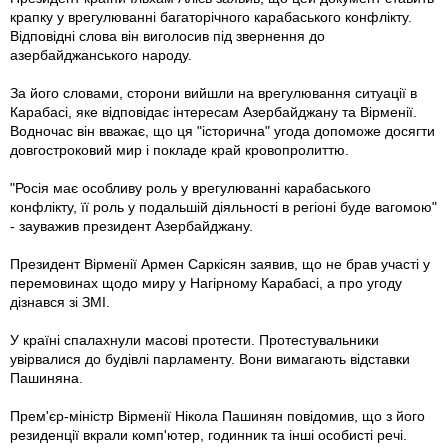
крапку у врегулюванні багаторічного карабаського конфлікту.
Відповідні слова він виголосив під звернення до
азербайджанського народу.
За його словами, сторони вийшли на врегулювання ситуації в
Карабасі, яке відповідає інтересам Азербайджану та Вірменії.
Водночас він вважає, що ця "історична" угода допоможе досягти
довгостроковий мир і покладе край кровопролиттю.
"Росія має особливу роль у врегулюванні карабаського
конфлікту, її роль у подальшій діяльності в регіоні буде вагомою"
- зауважив президент Азербайджану.
Президент Вірменії Армен Саркісян заявив, що не брав участі у
перемовинах щодо миру у Нагірному Карабасі, а про угоду
дізнався зі ЗМІ.
У країні спалахнули масові протести. Протестувальники
увірвалися до будівлі парламенту. Вони вимагають відставки
Пашиняна.
Прем'єр-міністр Вірменії Нікола Пашинян повідомив, що з його
резиденції вкрали комп'ютер, годинник та інші особисті речі.