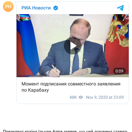
Президент країни Ільхам Алієв заявив, що цей документ ставить