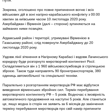
Путін.
Зокрема, оголошено про повне припинення вогню і всіх
військових дій в зоні нагірно-карабаського конфлікту з 00:00
хвилин за київським часом 10 листопада 2020 року.
Азербайджан і Вірменія (далі – сторони) зупиняються на
займаних ними позиціях.
Агдамський район і території, утримувані Вірменією в
Газаському районі, слід повернути Азербайджану до 20
листопада 2020 року.
Уздовж лінії зіткнення в Нагірному Карабасі і вздовж Лачинського
коридору буде розгорнуто миротворчий контингент Росії.
Складатиметься він з 1 960 військовослужбовців зі стрілецькою
зброєю. Також туди направлять 90 бронетранспортерів, 380
одиниць автомобільної та спеціальної техніки.
Паралельно з розгортанням миротворців РФ має відбутися
виведення вірменських збройних сил. Термін перебування
миротворчого контингенту РФ – 5 років. Водночас є імовірність
автоматичного продовження на наступні 5 років. Але станеться
це, якщо жодна із сторін не заявить за 6 місяців до закінчення
терміну перебування миротворців про свій намір припинити