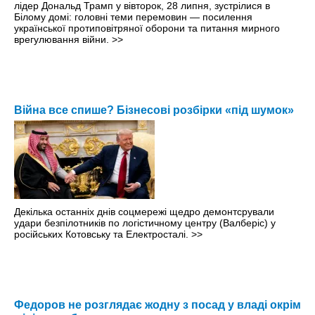
лідер Дональд Трамп у вівторок, 28 липня, зустрілися в
Білому домі: головні теми перемовин — посилення
української протиповітряної оборони та питання мирного
врегулювання війни.
>>
Війна все спише? Бізнесові розбірки «під шумок»
Декілька останніх днів соцмережі щедро демонтсрували
удари безпілотників по логістичному центру (Валберіс) у
російських Котовську та Електросталі.
>>
Федоров не розглядає жодну з посад у владі окрім