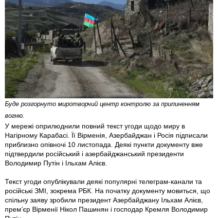
Буде розгорнуто миротворчий центр контролю за припиненням
вогню.
У мережі оприлюднили повний текст угоди щодо миру в
Нагірному Карабасі. Її Вірменія, Азербайджан і Росія підписали
приблизно опівночі 10 листопада. Деякі пункти документу вже
підтвердили російський і азербайджанський президенти
Володимир Путін і Ільхам Алієв.
Текст угоди опублікували деякі популярні телеграм-канали та
російські ЗМІ, зокрема РБК. На початку документу мовиться, що
спільну заяву зробили президент Азербайджану Ільхам Алієв,
прем’єр Вірменії Нікол Пашинян і господар Кремля Володимир