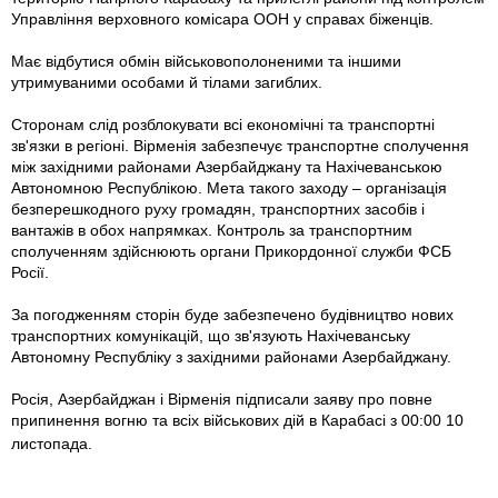
Управління верховного комісара ООН у справах біженців.
Має відбутися обмін військовополоненими та іншими
утримуваними особами й тілами загиблих.
Сторонам слід розблокувати всі економічні та транспортні
зв'язки в регіоні. Вірменія забезпечує транспортне сполучення
між західними районами Азербайджану та Нахічеванською
Автономною Республікою. Мета такого заходу – організація
безперешкодного руху громадян, транспортних засобів і
вантажів в обох напрямках. Контроль за транспортним
сполученням здійснюють органи Прикордонної служби ФСБ
Росії.
За погодженням сторін буде забезпечено будівництво нових
транспортних комунікацій, що зв'язують Нахічеванську
Автономну Республіку з західними районами Азербайджану.
Росія, Азербайджан і Вірменія підписали заяву про повне
припинення вогню та всіх військових дій в Карабасі з 00:00 10
листопада.