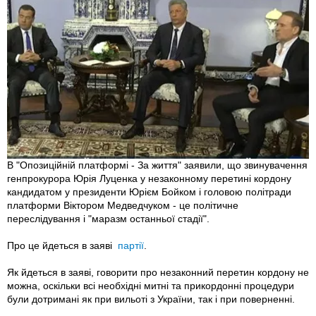
В "Опозиційній платформі - За життя" заявили, що звинувачення
генпрокурора Юрія Луценка у незаконному перетині кордону
кандидатом у президенти Юрієм Бойком і головою політради
платформи Віктором Медведчуком - це політичне
переслідування і "маразм останньої стадії".
Про це йдеться в заяві
партії
.
Як йдеться в заяві, говорити про незаконний перетин кордону не
можна, оскільки всі необхідні митні та прикордонні процедури
були дотримані як при вильоті з України, так і при поверненні.