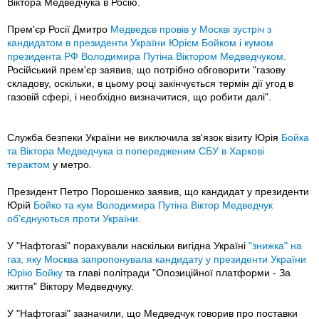
Віктора Медведчука в Росію.
Прем'єр Росії Дмитро
Медведєв провів у Москві зустріч з
кандидатом в президенти України Юрієм Бойком і кумом
президента РФ Володимира Путіна Віктором Медведчуком.
Російський прем'єр заявив, що потрібно обговорити "газову
складову, оскільки, в цьому році закінчується термін дії угод в
газовій сфері, і необхідно визначитися, що робити далі".
Служба безпеки України не виключила зв'язок візиту Юрія
Бойка
та Віктора Медведчука із попередженим СБУ в Харкові
терактом
у метро.
Президент Петро Порошенко заявив, що кандидат у президенти
Юрій
Бойко та кум Володимира Путіна Віктор Медведчук
об’єднуються проти України.
У "Нафтогазі" порахували наскільки вигідна Україні
"знижка" на
газ, яку Москва запропонувала кандидату у президенти України
Юрію Бойку
та главі політради "Опозиційної платформи - За
життя" Віктору Медведчуку.
У "Нафтогазі" зазначили, що Медведчук говорив про поставки