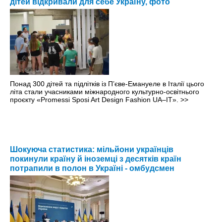
дітей відкривали для себе Україну, фото
Понад 300 дітей та підлітків із П’єве-Емануеле в Італії цього
літа стали учасниками міжнародного культурно-освітнього
проєкту «Promessi Sposi Art Design Fashion UA–IT».
>>
Шокуюча статистика: мільйони українців
покинули країну й іноземці з десятків країн
потрапили в полон в Україні - омбудсмен