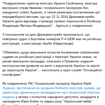
"Повідомляємо прем'єр-міністра України Гройсмана, міністра
внутрішніх справ Авакова і генерального прокурора без
юридичної освіти Луценко, а також режисера-постановника цієї
передвиборної вистави, що ще 22.11.2016 Державіаслужба
України дала відповідь з приводу прямих перельотів в Російську
Федерацію Віктора Медведчука", - йдеться у повідомленні.
З посиланням на дані Державіаслужби зазначається, що
повітряне судно з бортовим номером P-4 GEM має не російську
реєстрацію, а реєстрацію Аруби (Нідерланди).
"Обмежень щодо виконання польотів іноземними повітряними
судами не російської реєстрації з території України немає, за
умови виконання процедур, описаних в Правилах надання
експлуатантам дозволів на виліт з аеропортів України та приліт
до аеропортів України", - наголосили у прес-службі "Опозиційної
платформи".
Як повідомляла УМ, Генеральний прокурор України Юрій
Луценко, виступаючи на засіданні Кабінету міністрів, заявив, що
зареєструє
кримінальне провадження про незаконний перетин
кордону
у зв’язку з польотом народного депутата, кандидата в
президенти Юрія Бойка та лідера руху "Український вибір"