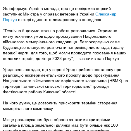
Як інформує Україна молода, про це повідомив перший
заступник Міністра у справах ветеранів України
Олександр
Порхун
в етері єдиного телемарафону в понеділок.
"Технічно й документально роботи розпочалися. Отримано
низку технічних умов щодо проєктування Національного
військового меморіального кладовища. Безпосередньо саме
будівництво плануємо розпочати наприкінці листопада, і здачу
першої черги, для того, щоб могли проводити поховання наших
полеглих героїв, до кінця 2023 року", – зазначив пан Порхун.
Урядовець нагадав, що у серпні Уряд прийняв постанову про
реалізацію експериментального проєкту щодо проєктування
Національного військового меморіального кладовища (НВМК) на
території Гатненської сільської територіальної громади
Фастівського району Київської області.
На його думку, це дозволить прискорити терміни створення
меморіального комплексу.
Місце розташування було обрано за такими критеріями:
загальна площа земельної ділянки має бути більше ніж 100
гектарів з урахуванням санітарних норм та можливістю