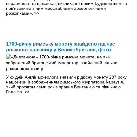
справжності та цілісності, викликаної новим будівництвом та
пов’язаними з ним масштабними археологічними
розкопками».
>>
1700-річну римську монету знайдено під час
розкопок залізниці у Великобританії, фото
У східній Англії археологи виявили рідкісну монету 287 року
нашої ери із зображенням римського узурпатора Караузія,
який протягом семи років правив Британією та північною
Галлією.
>>