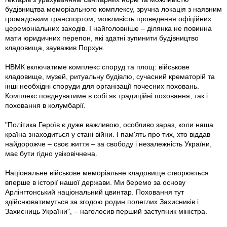
будівництва меморіального комплексу, зручна локація з наявним
громадським транспортом, можливість проведення офіційних
церемоніальних заходів. І найголовніше – ділянка не повинна
мати юридичних перепон, які здатні зупинити будівництво
кладовища, зауважив Порхун.
НВМК включатиме комплекс споруд та площ: військове
кладовище, музей, ритуальну будівлю, сучасний крематорій та
інші необхідні споруди для організації почесних поховань.
Комплекс поєднуватиме в собі як традиційні поховання, так і
поховання в колумбарії.
"Політика Героїв є дуже важливою, особливо зараз, коли наша
країна знаходиться у стані війни. І пам'ять про тих, хто віддав
найдорожче – своє життя – за свободу і незалежність України,
має бути гідно увіковічнена.
Національне військове меморіальне кладовище створюється
вперше в історії нашої держави. Ми беремо за основу
Арлінгтонський національний цвинтар. Поховання тут
здійснюватимуться за згодою родин полеглих Захисників і
Захисниць України", – наголосив перший заступник міністра.