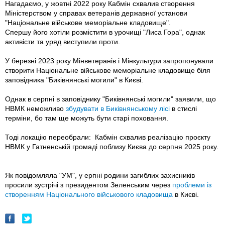
Нагадаємо, у жовтні 2022 року Кабмін схвалив створення
Міністерством у справах ветеранів державної установи
"Національне військове меморіальне кладовище".
Спершу його хотіли розмістити в урочищі "Лиса Гора", однак
активісти та уряд виступили проти.
У березні 2023 року Мінветеранів і Мінкультури запропонували
створити Національне військове меморіальне кладовище біля
заповідника "Биківнянські могили" в Києві.
Однак в серпні в заповіднику "Биківнянські могили" заявили, що
НВМК неможливо
збудувати в Биківнянському лісі
в стислі
терміни, бо там ще можуть бути старі поховання.
Тоді локацію переобрали: Кабмін схвалив реалізацію проєкту
НВМК у Гатненській громаді поблизу Києва до серпня 2025 року.
Як повідомляла "УМ", у ерпні родини загиблих захисників
просили зустрічі з президентом Зеленським через
проблеми із
створенням Національного військового кладовища
в Києві.