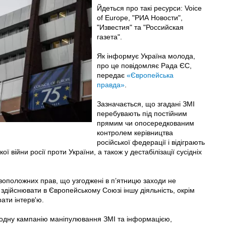
Йдеться про такі ресурси: Voice
of Europe, "РИА Новости",
"Известия" та "Российская
газета".
Як інформує Україна молода,
про це повідомляє Рада ЄС,
передає
«Європейська
правда»
.
Зазначається, що згадані ЗМІ
перебувають під постійним
прямим чи опосередкованим
контролем керівництва
російської федерації і відіграють
ї війни росії проти України, а також у дестабілізації сусідніх
оположних прав, що узгоджені в п’ятницю заходи не
здійснювати в Європейському Союзі іншу діяльність, окрім
ати інтерв'ю.
одну кампанію маніпулювання ЗМІ та інформацією,