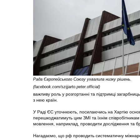
Рада Європейського Союзу ухвалила низку рішень.
(facebook.com/szijjarto.peter.official)
важливу роль у розгортанні та підтримці загарбницько
з нею країн.
У Раді ЄС уточнюють, посилаючись на Хартію основ
перешкоджатимуть цим ЗМІ та їхнім співробітникам 
мовлення, наприклад, проводити дослідження та бр
Нагадаємо, що рф проводить систематичну міжнар