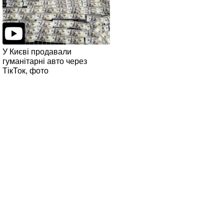
У Києві продавали
гуманітарні авто через
ТікТок, фото