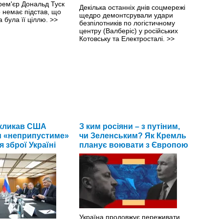
рем'єр Дональд Туск
Декілька останніх днів соцмережі
 немає підстав, що
щедро демонтсрували удари
 була її ціллю.
>>
безпілотників по логістичному
центру (Валберіс) у російських
Котовську та Електросталі.
>>
акликав США
З ким росіяни – з путіним,
 «неприпустиме»
чи Зеленським? Як Кремль
 зброї Україні
планує воювати з Європою
Україна продовжує переживати