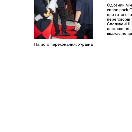
Одіозний мін
справ росії 
про готовніс
переговорів 
Сполучені Ш
постачання зб
вважає непр
На його переконання, Україна
готова до миру на відміну від
росії.
>>