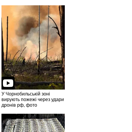
У Чорнобильській зоні
вирують пожежі через удари
дронів рф, фото