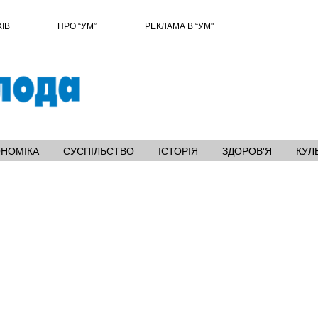
ХІВ
ПРО “УМ”
РЕКЛАМА В “УМ"
ОНОМІКА
СУСПІЛЬСТВО
ІСТОРІЯ
ЗДОРОВ'Я
КУЛ