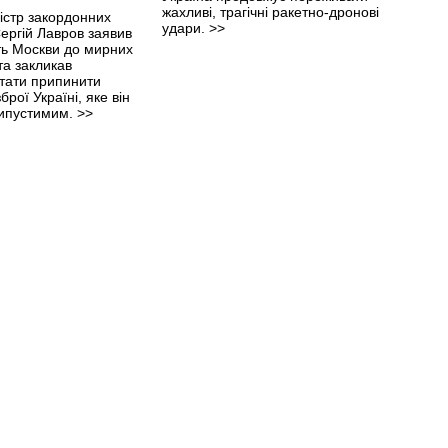
жахливі, трагічні ракетно-дронові
істр закордонних
удари.
>>
Сергій Лавров заявив
ть Москви до мирних
та закликав
тати припинити
рої Україні, яке він
ипустимим.
>>