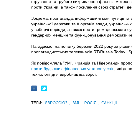
втручання та грубого викривлення фактів з метою в
проти України, а також посилення своєї стратегії дес
Зокрема, пропаганда, інформаційні маніпуляції та
української держави та її органів влади, українськ
у виборчі періоди, а також проти громадянського су
гендерних меншин та функціонування демократичних
Нагадаємо, на початку березня 2022 року за рішен
пропагандистських телеканалів RT/Russia Today і Sp
Як повідомляла "УМ", Франція та Нідерланди про
проти будь-яких фінансових установ у світі
, які до
технології для виробництва зброї.
ТЕГИ:
ЄВРОСОЮЗ
,
ЗМІ
,
РОСІЯ
,
САНКЦІЇ