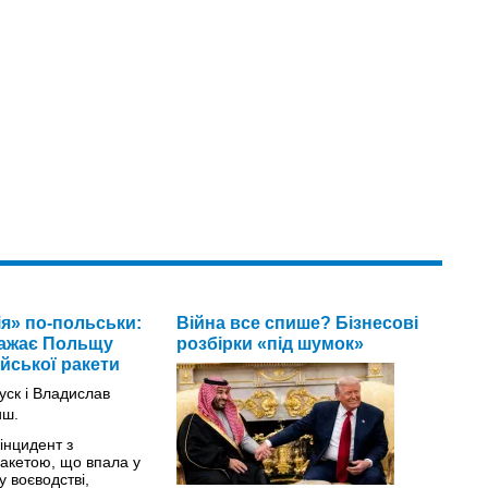
ія» по-польськи:
Війна все спише? Бізнесові
важає Польщу
розбірки «під шумок»
йської ракети
інцидент з
ракетою, що впала у
 воєводстві,