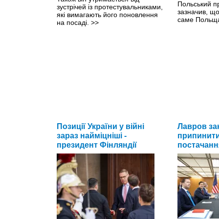
Польський п
зустрічей із протестувальниками,
зазначив, що
які вимагають його поновлення
саме Польща
на посаді.
>>
Позиції України у війні
Лавров з
зараз найміцніші -
припинити
президент Фінляндії
постачання