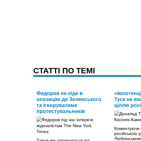
CТАТТІ ПО ТЕМІ
Федоров не піде в
«Імпотенц
опозицію до Зеленського
Туск не в
та ігноруватиме
ціллю росі
протестувальників
Коментуючи 
російською 
Люблінському
Також він утримається від