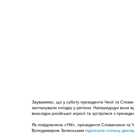
Зауважимо, що у суботу президенти Чехії та Словач
запланували поїздку у регіони. Напередодні вони в
внаслідок російської агресії та зустрілися з презид
Як повідомляла «УМ», президенти Словаччини та Че
Володимиром Зеленським
підписали спільну декла