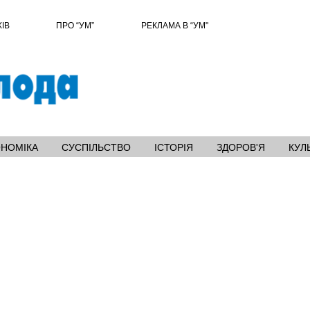
ХІВ
ПРО “УМ”
РЕКЛАМА В “УМ"
ОНОМІКА
СУСПІЛЬСТВО
ІСТОРІЯ
ЗДОРОВ'Я
КУЛ