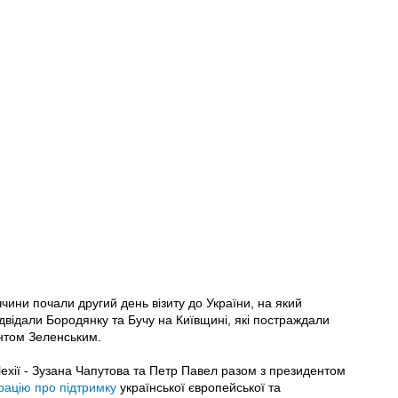
чини почали другий день візиту до України, на який
ідвідали Бородянку та Бучу на Київщині, які постраждали
ентом Зеленським.
хії - Зузана Чапутова та Петр Павел разом з президентом
рацію про підтримку
української європейської та