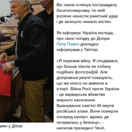
Він також оглянув постраждалу
багатоповерхівку, по якій
росіяни нанесли ракетний удар
і де загинуло чимало містян.
Як інформує Україна молода,
про свою поїздку до Дніпра
Петр Павел
докладно
інформував у Твіттер.
«Я пережив війну. Я сподівався,
що більше ніколи не побачу
подібних фотографій. Але
дніпровські реалії показують,
що ми нічого не вивчили в
історії. Війна Росії проти України
- це варварське вбивство
мирного населення.
Вшанування пам'яті 46 жертв
російської атаки. Вони померли
посеред канікул, вдома, де
почувались у безпеці», -
ями у Дніпрі.
написав президент Чехії,