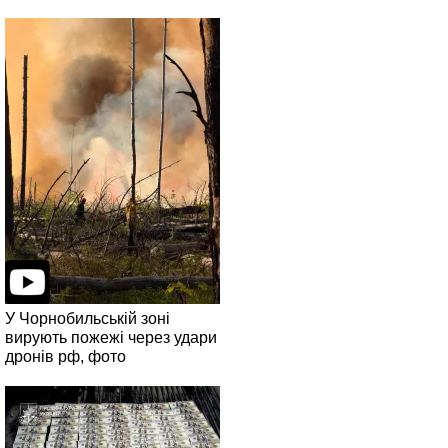
У Чорнобильській зоні
вирують пожежі через удари
дронів рф, фото