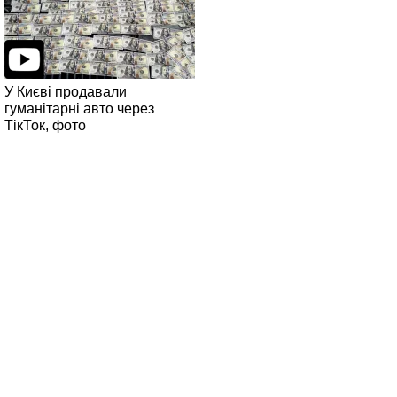
У Києві продавали
гуманітарні авто через
ТікТок, фото