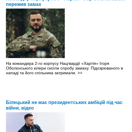
пережив замах
На командира 2-го корпусу Нацгвардії «Хартія» Ігоря
Оболєнського кілери скоїли спробу замаху. Підозрюваного в
нападі та його спільника затримали.
>>
Білецький не має президентських амбіцій під час
війни, відео