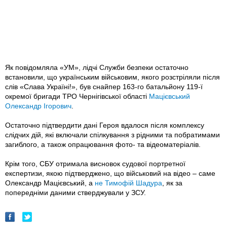
Як повідомляла «УМ», лідчі Служби безпеки остаточно
встановили, що українським військовим, якого розстріляли після
слів «Слава Україні!», був снайпер 163-го батальйону 119-ї
окремої бригади ТРО Чернігівської області
Мацієвський
Олександр Ігорович
.
Остаточно підтвердити дані Героя вдалося після комплексу
слідчих дій, які включали спілкування з рідними та побратимами
загиблого, а також опрацювання фото- та відеоматеріалів.
Крім того, СБУ отримала висновок судової портретної
експертизи, якою підтверджено, що військовий на відео – саме
Олександр Мацієвський, а
не Тимофій Шадура
, як за
попередніми даними стверджували у ЗСУ.