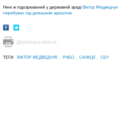
Нині ж підозрюваний у державній зраді
Віктор Медведчук
перебуває під домашнім арештом.
Друкована версія
ТЕГИ:
ВІКТОР МЕДВЕДЧУК
,
РНБО
,
САНКЦІЇ
,
СБУ