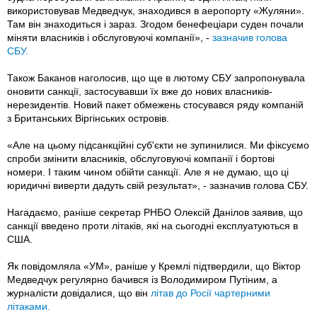
використовував Медведчук, знаходився в аеропорту «Жуляни».
Там він знаходиться і зараз. Згодом бенефеціари суден почали
міняти власників і обслуговуючі компанії», -
зазначив голова
СБУ.
Також Баканов наголосив, що ще в лютому СБУ запропонувала
оновити санкції, застосувавши їх вже до нових власників-
нерезидентів. Новий пакет обмежень стосувався ряду компаній
з Британських Віргінських островів.
«Але на цьому підсанкційні суб'єкти не зупинилися. Ми фіксуємо
спроби змінити власників, обслуговуючі компанії і бортові
номери. І таким чином обійти санкції. Але я не думаю, що ці
юридичні виверти дадуть свій результат», - зазначив голова СБУ.
Нагадаємо, раніше секретар РНБО Олексій Данілов заявив, що
санкції введено проти літаків, які на сьогодні експлуатуються в
США.
Як повідомляла «УМ», раніше у Кремлі підтвердили, що Віктор
Медведчук регулярно бачився із Володимиром Путіним, а
журналісти довідалися, що він
літав до Росії чартерними
літаками.