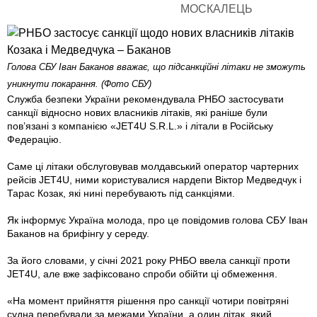
Голова СБУ Іван Баканов вважає, що підсанкційні літаки не зможуть
уникнути покарання. (Фото СБУ)
Служба безпеки України рекомендувала РНБО застосувати
санкції відносно нових власників літаків, які раніше були
пов’язані з компанією «JET4U S.R.L.» і літали в Російську
Федерацію.
Саме ці літаки обслуговував молдавський оператор чартерних
рейсів JET4U, ними користувалися нардепи Віктор Медведчук і
Тарас Козак, які нині перебувають під санкціями.
Як інформує Україна молода, про це повідомив голова СБУ Іван
Баканов на брифінгу у середу.
За його словами, у січні 2021 року РНБО ввела санкції проти
JET4U, але вже зафіксовано спроби обійти ці обмеження.
«На момент прийняття рішення про санкції чотири повітряні
судна перебували за межами України, а один літак, який