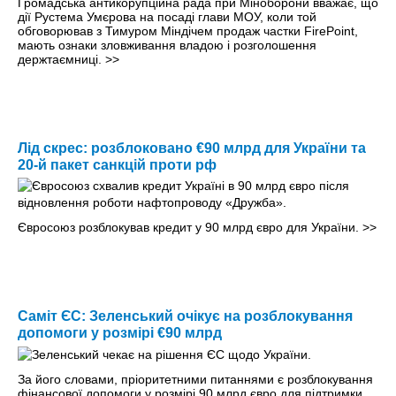
Громадська антикорупційна рада при Міноборони вважає, що
дії Рустема Умєрова на посаді глави МОУ, коли той
обговорював з Тимуром Міндічем продаж частки FirePoint,
мають ознаки зловживання владою і розголошення
держтаємниці.
>>
Лід скрес: розблоковано €90 млрд для України та
20-й пакет санкцій проти рф
Євросоюз розблокував кредит у 90 млрд євро для України.
>>
Саміт ЄС: Зеленський очікує на розблокування
допомоги у розмірі €90 млрд
За його словами, пріоритетними питаннями є розблокування
фінансової допомоги у розмірі 90 млрд євро для підтримки