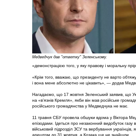
Медведчук дав "ответку" Зеленському.
«демонстрацією того, у яку правову і моральну прір
«Крім того, вважаю, що президенту не варто обтяж
і вона мене абсолютно не цікавить», — додав Медв
Нагадаємо, що 17 жовтня Зеленський заявив, що Ук
на «вʼязнів Кремля», якби він мав російське грома
російського громадянства у Медведчука не має.
11 травня СБУ провела обшуки вдома у Віктора Мед
епізодами. Ідеться про незаконний видобуток газу 
військовий підрозділ ЗСУ та вербування українців, 
арештом до 31 жовтня, а Козака ще не знайшли.