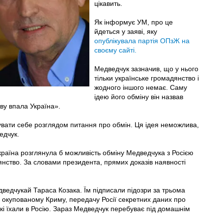
цікавить.
Як інформує УМ, про це
йдеться у заяві, яку
опублікувала партія ОПзЖ на
своєму сайті.
Медведчук зазначив, що у нього
тільки українське громадянство і
жодного іншого немає. Саму
ідею його обміну він назвав
ву впала Україна».
увати себе розглядом питання про обмін. Ця ідея неможлива,
едчук.
раїна розглянула б можливість обміну Медведчука з Росією
дянство. За словами президента, прямих доказів наявності
ведчукай Тараса Козака. Їм підписали підозри за трьома
в окупованому Криму, передачу Росії секретних даних про
які їхали в Росію. Зараз Медведчук перебуває під домашнім