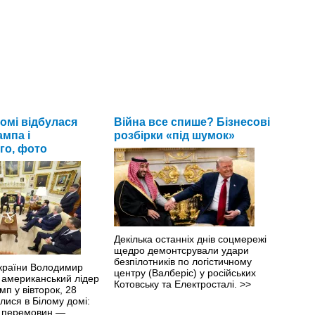
омі відбулася
Війна все спише? Бізнесові
ампа і
розбірки «під шумок»
го, фото
Декілька останніх днів соцмережі
щедро демонтсрували удари
безпілотників по логістичному
країни Володимир
центру (Валберіс) у російських
 американський лідер
Котовську та Електросталі.
>>
п у вівторок, 28
ілися в Білому домі:
и перемовин —