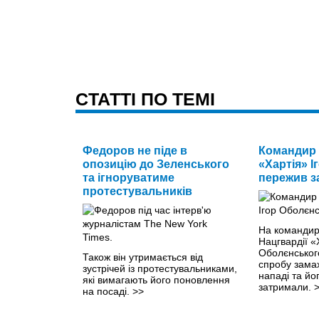
CТАТТІ ПО ТЕМІ
Федоров не піде в
Командир 
опозицію до Зеленського
«Хартія» 
та ігноруватиме
пережив з
протестувальників
На командир
Нацгвардії «
Оболєнського
Також він утримається від
спробу замах
зустрічей із протестувальниками,
нападі та йо
які вимагають його поновлення
затримали.
на посаді.
>>