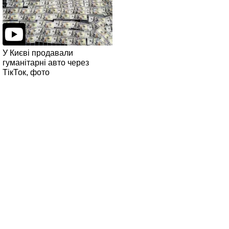
У Києві продавали
гуманітарні авто через
ТікТок, фото