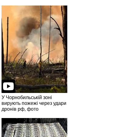
У Чорнобильській зоні
вирують пожежі через удари
дронів рф, фото