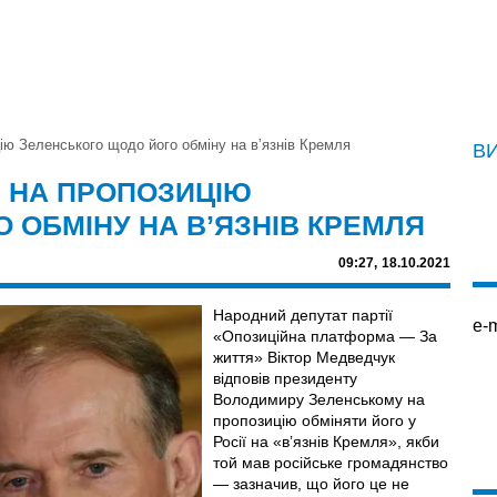
ію Зеленського щодо його обміну на вʼязнів Кремля
В
 НА ПРОПОЗИЦІЮ
 ОБМІНУ НА ВʼЯЗНІВ КРЕМЛЯ
09:27,
18.10.2021
Народний депутат партії
e-m
«Опозиційна платформа — За
життя» Віктор Медведчук
відповів президенту
Володимиру Зеленському на
пропозицію обміняти його у
Росії на «вʼязнів Кремля», якби
той мав російське громадянство
— зазначив, що його це не