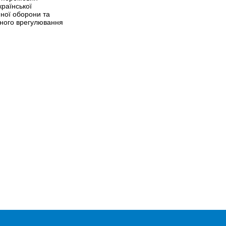
раїнської
ної оборони та
ного врегулювання