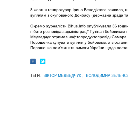
8 жовтня генпрокурор Ірина Венедіктова заявила, щ
вугіллям з окупованого Донбасу (державна зрада та
Окремо журналісти Bihus.Info опублікували 36 годи
нібито розповідав адміністрації Путіна і бойовикам 
Медведчук отримав нафтопродуктопровід«Самара —
Порошенка купувати вугілля у бойовиків, а в остан
Порошенка помʼякшити вимоги України щодо постав
ТЕГИ:
ВІКТОР МЕДВЕДЧУК
,
ВОЛОДИМИР ЗЕЛЕНС