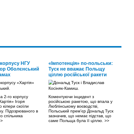
корпусу НГУ
«Імпотенція» по-польськи:
Ігор Оболєнський
Туск не вважає Польщу
амах
ціллю російської ракети
а 2-го корпусу
Коментуючи інцидент з
Хартія» Ігоря
російською ракетою, що впала у
 кілери скоїли
Люблінському воєводстві,
у. Підозрюваного в
Польський прем'єр Дональд Туск
го спільника
зазначив, що немає підстав, що
>>
саме Польща була її ціллю.
>>