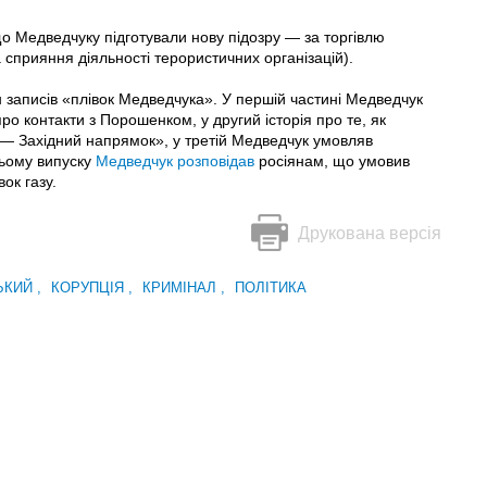
о Медведчуку підготували нову підозру — за торгівлю
 сприяння діяльності терористичних організацій).
н записів «плівок Медведчука». У першій частині Медведчук
про контакти з Порошенком, у другий історія про те, як
 Західний напрямок», у третій Медведчук умовляв
ньому випуску
Медведчук розповідав
росіянам, що умовив
ок газу.
Друкована версія
ЬКИЙ
,
КОРУПЦІЯ
,
КРИМІНАЛ
,
ПОЛІТИКА