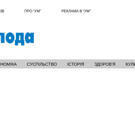
ХІВ
ПРО “УМ”
РЕКЛАМА В “УМ"
ОНОМІКА
СУСПІЛЬСТВО
ІСТОРІЯ
ЗДОРОВ'Я
КУЛ