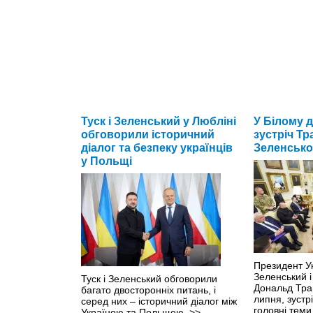
Туск і Зеленський у Любліні
У Білому д
обговорили історичний
зустріч Тр
діалог та безпеку українців
Зеленсько
у Польщі
Президент У
Зеленський і
Туск і Зеленський обговорили
Дональд Трам
багато двосторонніх питань, і
липня, зустр
серед них – історичний діалог між
головні тем
Україною та Польщею.
>>