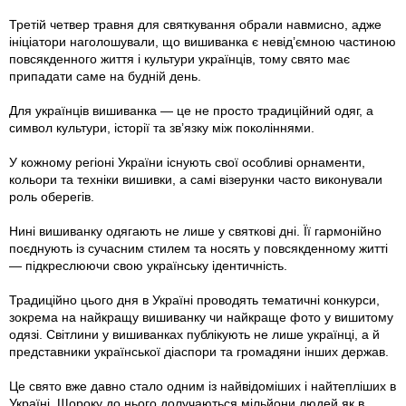
Третій четвер травня для святкування обрали навмисно, адже
ініціатори наголошували, що вишиванка є невід’ємною частиною
повсякденного життя і культури українців, тому свято має
припадати саме на будній день.
Для українців вишиванка — це не просто традиційний одяг, а
символ культури, історії та зв’язку між поколіннями.
У кожному регіоні України існують свої особливі орнаменти,
кольори та техніки вишивки, а самі візерунки часто виконували
роль оберегів.
Нині вишиванку одягають не лише у святкові дні. Її гармонійно
поєднують із сучасним стилем та носять у повсякденному житті
— підкреслюючи свою українську ідентичність.
Традиційно цього дня в Україні проводять тематичні конкурси,
зокрема на найкращу вишиванку чи найкраще фото у вишитому
одязі. Світлини у вишиванках публікують не лише українці, а й
представники української діаспори та громадяни інших держав.
Це свято вже давно стало одним із найвідоміших і найтепліших в
Україні. Щороку до нього долучаються мільйони людей як в