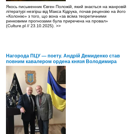
Якось письменник Євген Положій, який знається на жанровій
літературі незгірш від Макса Кідрука, почав рецензію на його
«Колонію» з того, що вона «за всіма теоретичними
ринковими прогнозами була приречена на провал»
(Culture.pl // 23.10.2025).
>>
Нагорода ПЦУ — поету. Андрій Демиденко став
повним кавалером ордена князя Володимира