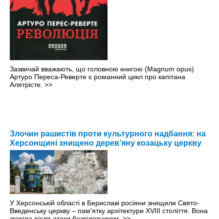
Зазвичай вважають, що головною книгою (Magnum opus)
Артуро Переса-Реверте є романний цикл про капітана
Алятрісте.
>>
Злочин рашистів проти культурного надбання: на
Херсонщині знищено дерев’яну козацьку церкву
У Херсонській області в Бериславі росіяни знищили Свято-
Введенську церкву – пам'ятку архітектури XVIII століття. Вона
згоріла після атаки безпілотником.
>>