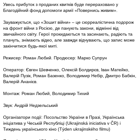
Увесь прибуток з проданих квитків буде перераховано у
Благодійний фонд допомоги армії «Повернись живим».
Зауважується, що «Зошит війни» – це сюрреалістична подорож
на фронт війни з Росією, де панують закони, відмінні від
звичайного світу. Герої прокидаються та засинають, радіють та
плачуть, знімають відео, але завжди відчувають, що запис може
закінчитися будь-якої миті.
Режисер: Роман Любий. Продюсер: Марко Супрун
Оператор: Євген Шевченко, Олексій Болдирєв, Іван Матейко,
Валерій Пузік, Роман Базенко, Володимир Небір, Дмитро Бабкін,
Валерій Ананієв.
Монтаж: Роман Любий, Володимир Тихий
Звук: Андрій Недзельський
Організатори події: Посольство України в Празі, Українська
ініціатива у Чеській Республіці (Ukrajinská iniciativa v ČR) і
Тиждень українського кіно (Týden ukrajinského filmu)