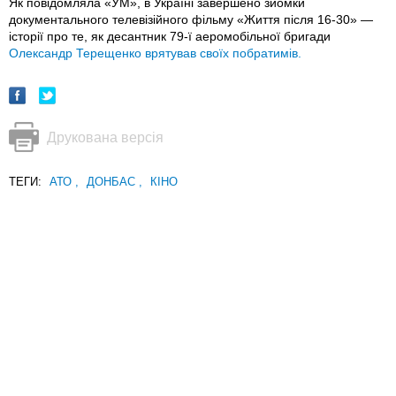
Як повідомляла «УМ», в Україні завершено зйомки
документального телевізійного фільму «Життя після 16-30» —
історії про те, як десантник 79-ї аеромобільної бригади
Олександр Терещенко врятував своїх побратимів.
Друкована версія
ТЕГИ:
АТО
,
ДОНБАС
,
КІНО