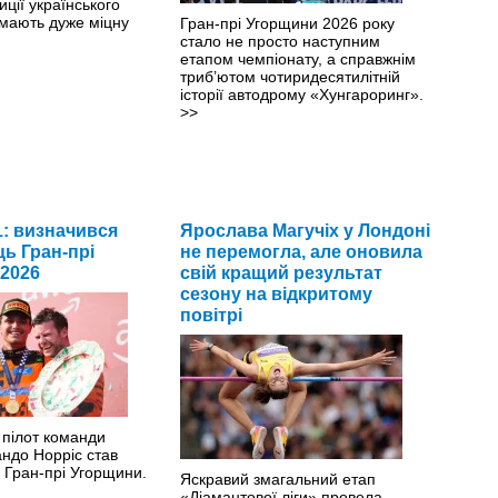
иції українського
мають дуже міцну
Гран-прі Угорщини 2026 року
стало не просто наступним
етапом чемпіонату, а справжнім
триб’ютом чотиридесятилітній
історії автодрому «Хунгароринг».
>>
: визначився
Ярослава Магучіх у Лондоні
ь Гран-прі
не перемогла, але оновила
2026
свій кращий результат
сезону на відкритому
повітрі
 пілот команди
ндо Норріс став
Гран-прі Угорщини.
Яскравий змагальний етап
«Діамантової ліги» провела