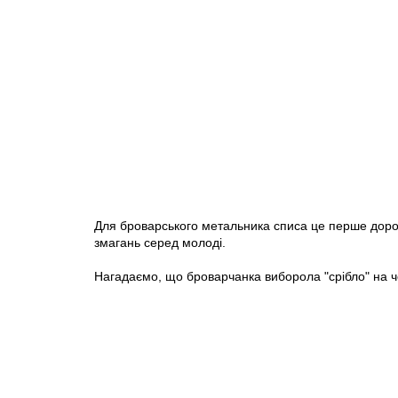
Для броварського метальника списа це перше дорос
змагань серед молоді.
Нагадаємо, що броварчанка виборола "срібло" на че