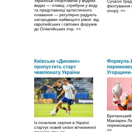
Українські спортсмени у водних
Сучасні трад
видах — плавці, стрибуни у воду
фехтування 
та представниці артистичного
опору.
>>
плавання — регулярно радують
нагородами найвищого рівня: від
європейських і світових форумів
до Олімпійських ігор.
>>
Київське «Динамо»
Формула-1
пропустить старт
переможец
чемпіонату України
Угорщини-
Британський
Макларен Ла
Із початком серпня в Україні
переможцем 
стартує новий сезон вітчизняної
>>
прем’єр-ліги.
>>