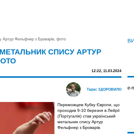
у Артур Фельфнер з Броварів, фото
В
МЕТАЛЬНИК СПИСУ АРТУР
ФОТО
12:22,
11.03.2024
e-m
Тарас ЗДОРОВИЛО
Переможцем Кубку Європи, що
проходив 9-10 березня в Лейрії
(Португалія) став український
метальник спису Артур
Фельфнер з Броварів.