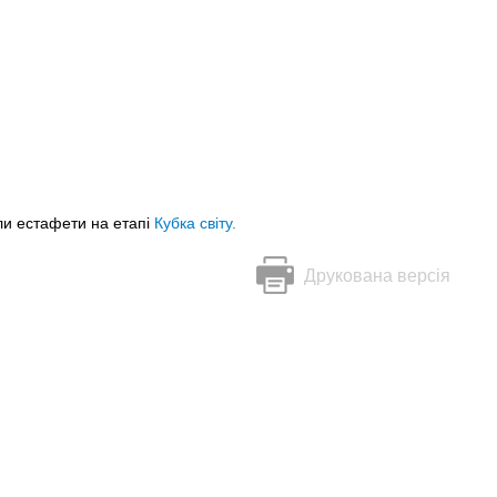
ли естафети на етапі
Кубка світу.
Друкована версія