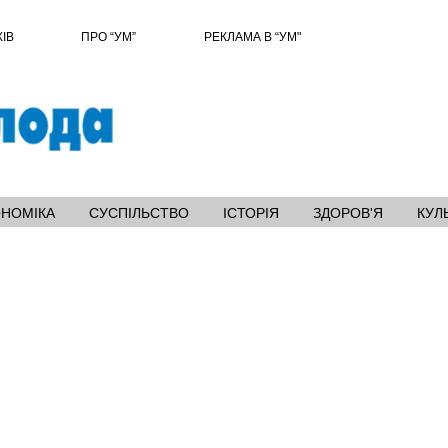
ХІВ
ПРО “УМ”
РЕКЛАМА В “УМ"
ОНОМІКА
СУСПІЛЬСТВО
ІСТОРІЯ
ЗДОРОВ'Я
КУЛ