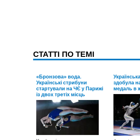
CТАТТІ ПО ТЕМІ
«Бронзова» вода.
Українськ
Українські стрибуни
здобула на
стартували на ЧЄ у Парижі
медаль в ж
із двох третіх місць