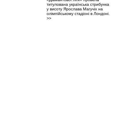
титулована українська стрибунка
у висоту Ярослава Магучіх на
олімпійському стадіоні в Лондоні.
>>