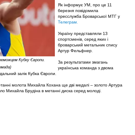
Як інформує УМ, про це 11
березня повідомила
пресслужба Броварської МТГ у
Телеграм.
Україну представляли 13
спортсменів, серед яких і
броварський метальник спису
Артур Фельфнер.
реможцем Кубку Європи.
За результатами змагань
омада)
українська команда з двома
дальний залік Кубка Європи.
метанні молота Михайла Кохана ще дві медалі – золото Артура
ло Михайла Брудіна в метанні диска серед молоді.