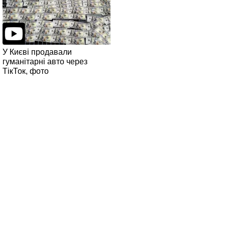
У Києві продавали
гуманітарні авто через
ТікТок, фото