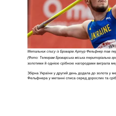
Метальник спису із Броварів Артур Фельфнер тав пе
(Фото: Телеграм Броварська міська територіальна гр
золотими й однією срібною нагородами виграла ме
Збірна України у другий день додала до золота у 
Фельфнера у метанні списа серед дорослих та сріб