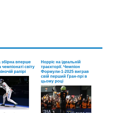
а збірна вперше
Норріс на ідеальній
 чемпіонаті світу
траєкторії. Чемпіон
іночій рапірі
Формули-1-2025 виграв
свій перший Гран-прі в
цьому році