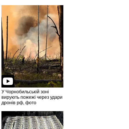
У Чорнобильській зоні
вирують пожежі через удари
дронів рф, фото