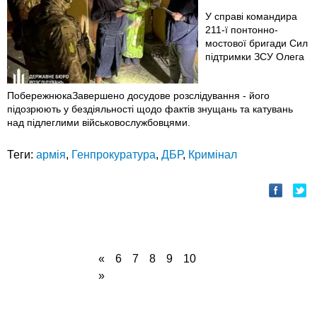
У справі командира
211-ї понтонно-
мостової бригади Сил
підтримки ЗСУ Олега
ПобережнюкаЗавершено досудове розслідування - його
підозрюють у бездіяльності щодо фактів знущань та катувань
над підлеглими військовослужбовцями.
Теги:
армія
,
Генпрокуратура
,
ДБР
,
Кримінал
«
6
7
8
9
10
»