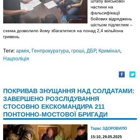
штабу військової
частини на
фальсифікації
бойових відряджень
шістьом підлеглим –
схема дозволило йому збагатитися на понад 2,4 мільйона
гривень.
Теги:
армія
,
Генпрокуратура
,
гроші
,
ДБР
,
Кримінал
,
Нацполіція
ПОКРИВАВ ЗНУЩАННЯ НАД СОЛДАТАМИ:
ЗАВЕРШЕНО РОЗСЛІДУВАННЯ
СТОСОВНО ЕКСКОМАНДИРА 211
ПОНТОННО-МОСТОВОЇ БРИГАДИ
Тарас ЗДОРОВИЛО
15:10, 29.05.2025