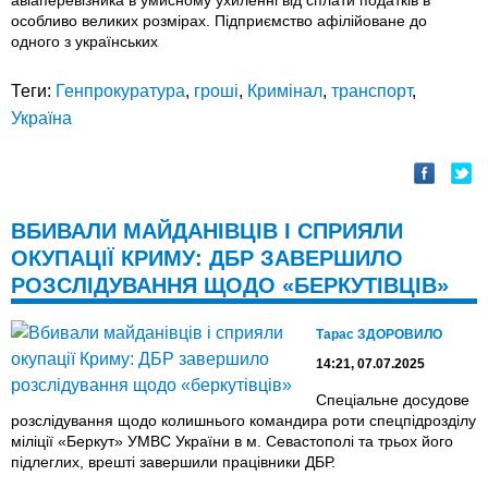
авіаперевізника в умисному ухиленні від сплати податків в
особливо великих розмірах. Підприємство афілійоване до
одного з українських
Теги:
Генпрокуратура
,
гроші
,
Кримінал
,
транспорт
,
Україна
ВБИВАЛИ МАЙДАНІВЦІВ І СПРИЯЛИ
ОКУПАЦІЇ КРИМУ: ДБР ЗАВЕРШИЛО
РОЗСЛІДУВАННЯ ЩОДО «БЕРКУТІВЦІВ»
Тарас ЗДОРОВИЛО
14:21, 07.07.2025
Спеціальне досудове
розслідування щодо колишнього командира роти спецпідрозділу
міліції «Беркут» УМВС України в м. Севастополі та трьох його
підлеглих, врешті завершили працівники ДБР.