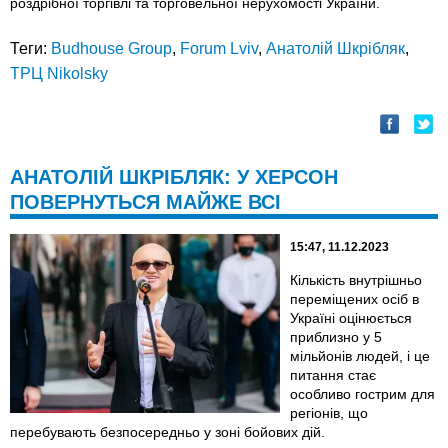
роздрібної торгівлі та торговельної нерухомості України.
Теги:
Budhouse Group
,
Forum Lviv
,
Анатолій Шкрібляк
,
ТРЦ Nikolsky
АНАТОЛІЙ ШКРІБЛЯК: У ХЕРСОН
ПОВЕРНУТЬСЯ МАЙЖЕ ВСІ
15:47, 11.12.2023
Кількість внутрішньо
переміщених осіб в
Україні оцінюється
приблизно у 5
мільйонів людей, і це
питання стає
особливо гострим для
регіонів, що
перебувають безпосередньо у зоні бойових дій.