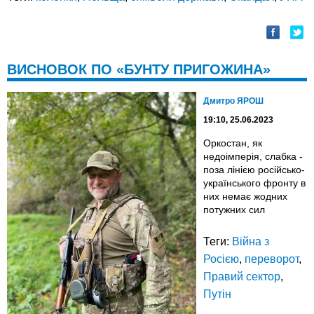
ВИСНОВОК ПО «БУНТУ ПРИГОЖИНА»
Дмитро ЯРОШ
19:10, 25.06.2023
Оркостан, як
недоімперія, слабка -
поза лінією російсько-
українського фронту в
них немає жодних
потужних сил
Теги:
Війна з
Росією
,
переворот
,
Правий сектор
,
Путін