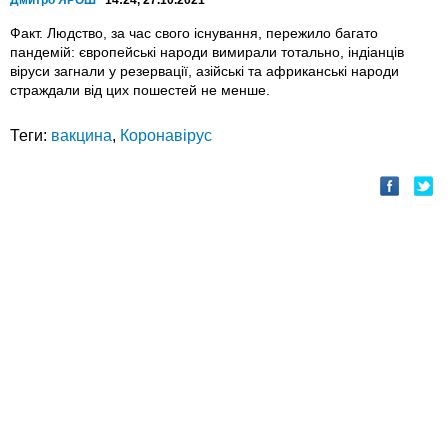
Дмитро ЯРОШ
14:24, 27.10.2021
Факт. Людство, за час свого існування, пережило багато
пандемій: європейські народи вимирали тотально, індіанців
віруси загнали у резервації, азійські та африканські народи
страждали від цих пошестей не менше.
Теги:
вакцина
,
Коронавірус