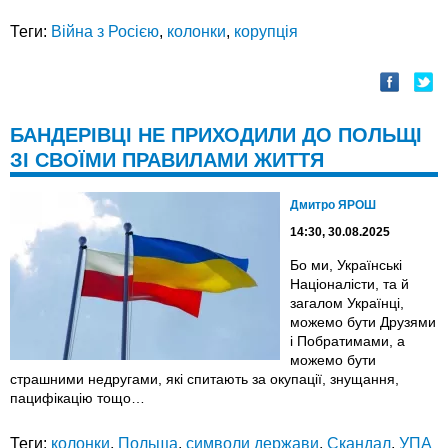
Теги:
Війна з Росією
,
колонки
,
корупція
БАНДЕРІВЦІ НЕ ПРИХОДИЛИ ДО ПОЛЬЩІ
ЗІ СВОЇМИ ПРАВИЛАМИ ЖИТТЯ
Дмитро ЯРОШ
14:30, 30.08.2025
Бо ми, Українські
Націоналісти, та й
загалом Українці,
можемо бути Друзями
і Побратимами, а
можемо бути
страшними недругами, які спитають за окупації, знущання,
пацифікацію тощо…
Теги:
колонки
,
Польща
,
символи держави
,
Скандал
,
УПА