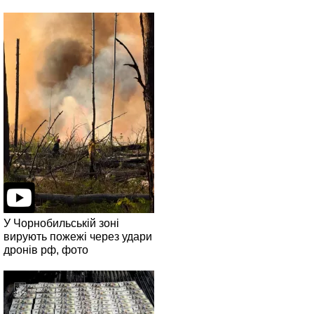
У Чорнобильській зоні
вирують пожежі через удари
дронів рф, фото