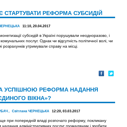
АЄ СТАРТУВАТИ РЕФОРМА СУБСИДІЙ
 ЧЕРНЕЦЬКА
11:10, 20.04.2017
монетизації субсидій в Україні порушували неодноразово, і
 комунальних послуг. Однак чи відсутність політичної волі, чи
мі розрахунків утримували справу на місці.
ЛА УСПІШНОЮ РЕФОРМА НАДАННЯ
ЄДИНОГО ВІКНА»?
РБАЧ
,
Світлана ЧЕРНЕЦЬКА
12:20, 03.03.2017
і ще при попереднiй владi розпочато реформу, покликану
и надання адміністративних послуг громадянам і зробити