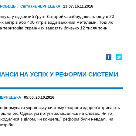
ГОРОБЕЦЬ
,
Світлана ЧЕРНЕЦЬКА
13:07, 16.11.2016
инута у відкритий ґрунт батарейка забруднює площу в 20
х метрів або 400 літрів води важкими металами. Тоді як
 територію України їх завозять близько 12 тисяч тонн.
ШАНСИ НА УСПІХ У РЕФОРМИ СИСТЕМИ
 ЧЕРНЕЦЬКА
05:00, 20.10.2016
еформувати українську систему охорони здоров’я тривають
рший рік. Однак усі потуги залишались на словах. Чи то
зходилися з ділом, чи концепції реформ були невдалі, чи
отрібні.