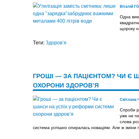
Віталій 
Одна вик
квадратни
щороку на
Теги:
Здоров'я
ГРОШІ — ЗА ПАЦІЄНТОМ? ЧИ Є 
ОХОРОНИ ЗДОРОВ’Я
Світлана
Спроби р
уже не пе
слова ро
система успішно опиралась новаціям. Але ж зміни п