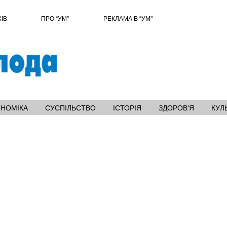
ХІВ
ПРО “УМ”
РЕКЛАМА В “УМ"
ОНОМІКА
СУСПІЛЬСТВО
ІСТОРІЯ
ЗДОРОВ'Я
КУЛ