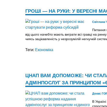
ГРОШІ — НА РУКИ: У ВЕРЕСНІ М
Світлана
Питання 
від цього начебто мають виграти всі гравці на ринку
чиясь зацікавленість у незрозумілій негнучкій систе
Теги:
Економіка
ЦНАП ВАМ ДОПОМОЖЕ: ЧИ СТА
АДМІНПОСЛУГ ЗА ПРИНЦИПОМ «
Денис ГО
В Україн
спростит