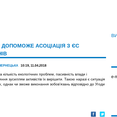
В
И ДОПОМОЖЕ АСОЦІАЦІЯ З ЄС
НІВ
 ЧЕРНЕЦЬКА
10:19, 11.04.2018
 кількість екологічних проблем, пасивність влади і
e-m
ння зусиллям активістів їх вирішити. Такою наразі є ситуація
х, однак чи зможе виконання зобов’язань відповідно до Угоди