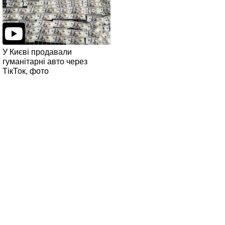
У Києві продавали
гуманітарні авто через
ТікТок, фото