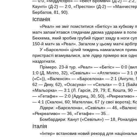
— 0:0, «Міддлсбро» — «Вест Бромвіч» (Д-2) — 2:2, 
Каунті» (Д-2) — 2:0, «Престон» (Д-2) — «Манчестер
Бербатов, 81, 90).
Іспанія
«Реал» не зміг помститися «Бетісу» за кубкову
матч запам'ятався глядачам двома ударами в попе
Бекхема, який зробив грубий підкат ззаду в ноги суп
150-й матч за «Реал». Загалом у цьому матчі арбітр
У «Барселоні» цілий тиждень намагалися прими
пристрасті вгамувалися, але лідер прімеро все одно
наздогнати.
Прімеро. 23-й тур. «Реал» — «Бетіс» — 0:0 (ви
1:0 (Д. Міліто, 32), «Севілья» — «Атлетико» — 3:1 (
(«С»)), «Валенсія» — «Барселона» — 2:1 (Ангуло, 
62 — Деку, 62), «Осасуна» — «Сельта» — 0:1 (Байа
«Мальорка» — 3:1 (Л. Гарсія, 29, 79; Е. Кошта, 90
— «Гетафе» — 2:0 (Адуриц, 30, 50), «Рекреативо» 
— 4:1 (Скалоні, 60; Мателлан, 67 (у свої ворота); К
Лідери: «Барселона», «Севілья» — 46, «Валенс
«Рекреативо» — 36, «Гетафе» — 35...
Бомбардири: Канут («Севілья») — 18, Роналдінь
Італія
«Інтер» встановив новий рекорд для національни