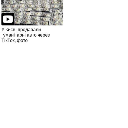
У Києві продавали
гуманітарні авто через
ТікТок, фото