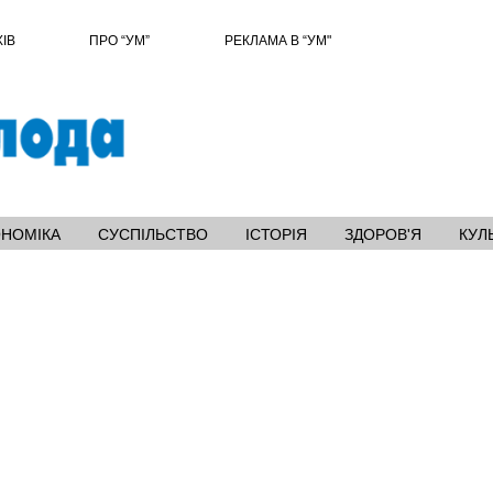
ХІВ
ПРО “УМ”
РЕКЛАМА В “УМ"
ОНОМІКА
СУСПІЛЬСТВО
ІСТОРІЯ
ЗДОРОВ'Я
КУЛ