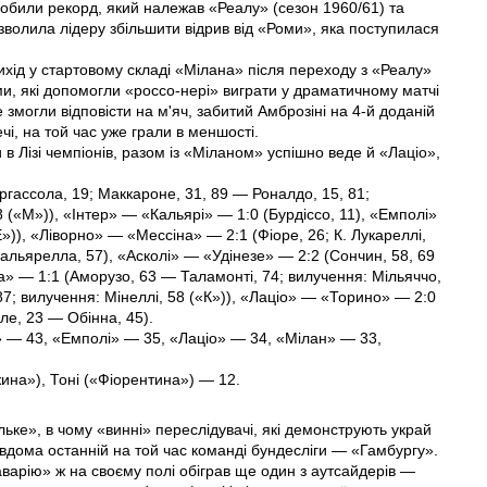
 побили рекорд, який належав «Реалу» (сезон 1960/61) та
озволила лідеру збільшити відрив від «Роми», яка поступилася
хід у стартовому складі «Мілана» після переходу з «Реалу»
и, які допомогли «россо-нері» виграти у драматичному матчі
е змогли відповісти на м'яч, забитий Амброзіні на 4-й доданій
ечі, на той час уже грали в меншості.
 в Лізі чемпіонів, разом із «Міланом» успішно веде й «Лаціо»,
ргассола, 19; Маккароне, 31, 89 — Роналдо, 15, 81;
8 («М»)), «Інтер» — «Кальярі» — 1:0 (Бурдіссо, 11), «Емполі»
»)), «Ліворно» — «Мессіна» — 2:1 (Фіоре, 26; К. Лукареллі,
льярелла, 57), «Асколі» — «Удінезе» — 2:2 (Сончин, 58, 69
а» — 1:1 (Аморузо, 63 — Таламонті, 74; вилучення: Мільяччо,
87; вилучення: Мінеллі, 58 («К»)), «Лаціо» — «Торино» — 2:0
ле, 23 — Обінна, 45).
 — 43, «Емполі» — 35, «Лаціо» — 34, «Мілан» — 33,
ина»), Тоні («Фіорентина») — 12.
льке», в чому «винні» переслідувачі, які демонструють украй
вдома останній на той час команді бундесліги — «Гамбургу».
варію» ж на своєму полі обіграв ще один з аутсайдерів —