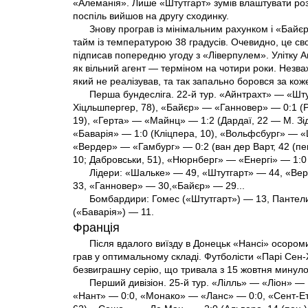
«Алеманія». Лише «Штутгарт» зумів влаштувати роз
поспіль вийшов на другу сходинку.
Знову програв із мінімальним рахунком і «Байє
тайм із температурою 38 градусів. Очевидно, це св
підписав попередню угоду з «Ліверпулем». Улітку 
як вільний агент — терміном на чотири роки. Незва
який не реалізував, та так запально боровся за ко
Перша бундесліга. 22-й тур. «Айнтрахт» — «Штутг
Хіцльшпергер, 78), «Байєр» — «Ганновер» — 0:1 (Ро
19), «Герта» — «Майнц» — 1:2 (Дардаї, 22 — М. Зід
«Баварія» — 1:0 (Кліцпера, 10), «Вольфсбург» — «Ш
«Вердер» — «Гамбург» — 0:2 (ван дер Варт, 42 (пен
10; Дабровськи, 51), «Нюрнберг» — «Енергі» — 1:0 
Лідери: «Шальке» — 49, «Штутгарт» — 44, «Ве
33, «Ганновер» — 30,«Байєр» — 29...
Бомбардири: Гомес («Штутгарт») — 13, Пантели
(«Баварія») — 11.
Франція
Після вдалого виїзду в Донецьк «Нансі» осороми
грав у оптимальному складі. Футболісти «Парі Сен
безвиграшну серію, що тривала з 15 жовтня минулог
Перший дивізіон. 25-й тур. «Лілль» — «Ліон» — 
«Нант» — 0:0, «Монако» — «Ланс» — 0:0, «Сент-Ет