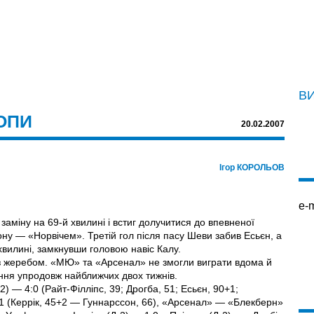
В
ОПИ
20.02.2007
Ігор КОРОЛЬОВ
e-m
заміну на 69-й хвилині і встиг долучитися до впевненої
ону — «Норвічем». Третій гол після пасу Шеви забив Есьєн, а
 хвилині, замкнувши головою навіс Калу.
 жеребом. «МЮ» та «Арсенал» не змогли виграти вдома й
ння упродовж найближчих двох тижнів.
2) — 4:0 (Райт-Філліпс, 39; Дрогба, 51; Есьєн, 90+1;
1 (Керрік, 45+2 — Гуннарссон, 66), «Арсенал» — «Блекберн»