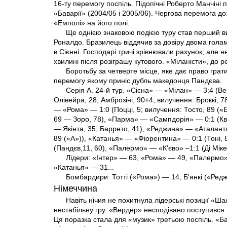
16-ту перемогу поспіль. Підопічні Роберто Манчіні
«Баварії» (2004/05 і 2005/06). Чергова перемога д
«Емполі» на його полі.
Ще однією знаковою подією туру став перший ви
Роналдо. Бразилець віддячив за довіру двома голам
в Сієнні. Господарі тричі зрівнювали рахунок, але н
хвилині після розіграшу кутового. «Міланісти», до р
Боротьбу за четверте місце, яке дає право грати
перемогу якому приніс дубль македонця Пандєва.
Серія А. 24-й тур. «Сієна» — «Мілан» — 3:4 (Ве
Олівейра, 28; Амброзіні, 90+4; вилучення: Броккі, 7
— «Рома» — 1:0 (Поцці, 5; вилучення: Тосто, 89 («Е
69 — Зоро, 78), «Парма» — «Сампдорія» — 0:1 (Ква
— Якінта, 35; Баррето, 41), «Реджина» — «Аталант
89 («А»)), «Катанья» — «Фіорентина» — 0:1 (Тоні, 
(Пандєв,11, 60), «Палермо» — «К'єво» –1:1 (Ді Міке
Лідери: «Інтер» — 63, «Рома» — 49, «Палермо»
«Катанья» — 31...
Бомбардири: Тотті («Рома») — 14, Б'янкі («Редж
Німеччина
Навіть нічия не похитнула лідерські позиції «Ша
нестабільну гру. «Вердер» несподівано поступився 
Ця поразка стала для «музик» третьою поспіль. «Ба