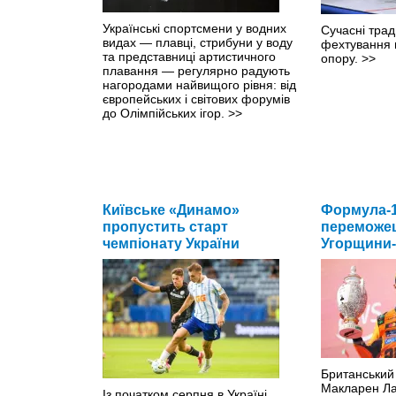
Українські спортсмени у водних
Сучасні трад
видах — плавці, стрибуни у воду
фехтування 
та представниці артистичного
опору.
>>
плавання — регулярно радують
нагородами найвищого рівня: від
європейських і світових форумів
до Олімпійських ігор.
>>
Київське «Динамо»
Формула-1
пропустить старт
переможец
чемпіонату України
Угорщини-
Британський
Макларен Ла
Із початком серпня в Україні