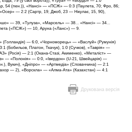
 Ебда, 79 (у свої ворота)), «Труа» — «Бордо» — 1:0
ар, 54 (пен.)), «Нансі» — «ПСЖ» — 0:3 (Паулета, 70; Фро, 86;
«Осер» — 2:2 (Сартр, 19; Джоб, 23 — Нікулає, 15, 90),
ошо» — 39, «Тулуза», «Марсель» — 38... «Нансі» — 34...
лета («ПСЖ») — 10, Аруна («Ланс») — 9.
» (Голландія) — 6:0, «Чорноморець» — «Васлуй» (Румунія)
:1 (Бобильов, Платон, Ткачук), 1:0 (Сучков), «Таврія» —
З» (Росія) — 2:1 (Окана-Стазі, Акименко), «Металіст» —
в» — «Полонія» — 0:0, «Івердон» (U-21, Швейцарія) —
.), Вукич), «Дніпро» — «Артмедіа» (Словаччина) — 2:1
Ідахор — 2), «Ворскла» — «Алма-Ата» (Казахстан) — 4:1
Друкована версія