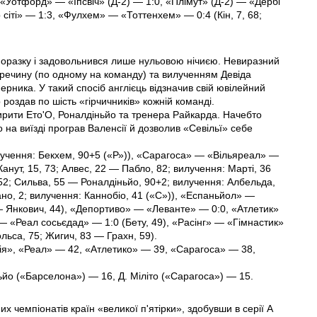
«Уотфорд» — «Іпсвіч» (Д-2) — 1:0, «Плімут» (Д-2) — «Дербі
 сіті» — 1:3, «Фулхем» — «Тоттенхем» — 0:4 (Кін, 7, 68;
 поразку і задовольнився лише нульовою нічиєю. Невиразний
речину (по одному на команду) та вилученням Девіда
ерника. У такий спосіб англієць відзначив свій ювілейний
 роздав по шість «гірчичників» кожній команді.
рити Ето'О, Роналдіньйо та тренера Райкарда. Начебто
 на виїзді програв Валенсії й дозволив «Севільї» себе
лучення: Бекхем, 90+5 («Р»)), «Сарагоса» — «Вільяреал» —
Канут, 15, 73; Алвес, 22 — Пабло, 82; вилучення: Марті, 36
52; Сильва, 55 — Роналдіньйо, 90+2; вилучення: Албельда,
но, 2; вилучення: Каннобіо, 41 («С»)), «Еспаньйол» —
 — Янкович, 44), «Депортиво» — «Леванте» — 0:0, «Атлетик»
— «Реал сосьєдад» — 1:0 (Бету, 49), «Расінг» — «Гімнастик»
ольса, 75; Жигич, 83 — Грахн, 59).
ія», «Реал» — 42, «Атлетико» — 39, «Сарагоса» — 38,
йо («Барселона») — 16, Д. Міліто («Сарагоса») — 15.
х чемпіонатів країн «великої п'ятірки», здобувши в серії А