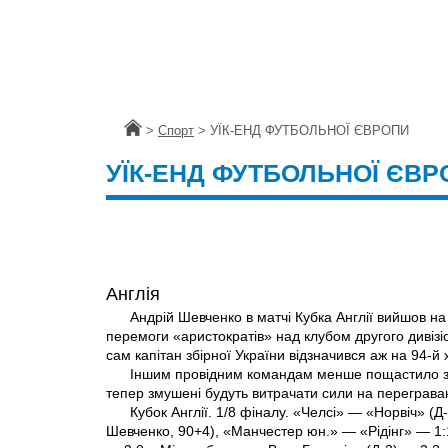
Головна
>
Спорт
>
УЇК-ЕНД ФУТБОЛЬНОЇ ЄВРОПИ
УЇК-ЕНД ФУТБОЛЬНОЇ ЄВР
Англія
Андрій Шевченко в матчі Кубка Англії вийшов на 
перемоги «аристократів» над клубом другого дивізі
сам капітан збірної України відзначився аж на 94-й
Іншим провідним командам менше пощастило з
тепер змушені будуть витрачати сили на переграва
Кубок Англії. 1/8 фіналу. «Челсі» — «Норвіч» (Д-
Шевченко, 90+4), «Манчестер юн.» — «Рідінг» — 1: