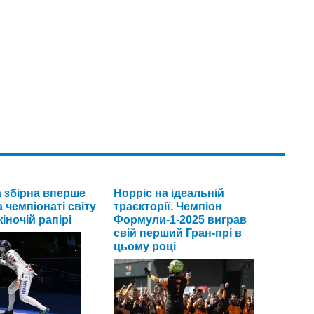
а збірна вперше
Норріс на ідеальній
 чемпіонаті світу
траєкторії. Чемпіон
іночій рапірі
Формули-1-2025 виграв
свій перший Гран-прі в
цьому році