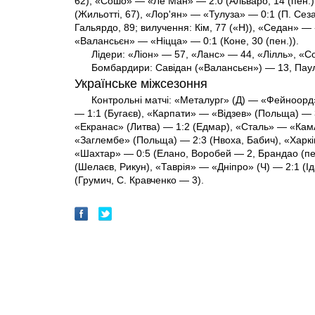
62), «Сошо» — «Ле Ман» — 2:0 (Альваро, 14 (пен.);
(Жильотті, 67), «Лор'ян» — «Тулуза» — 0:1 (П. Сез
Гальярдо, 89; вилучення: Кім, 77 («Н)), «Седан» — 
«Валансьєн» — «Ніцца» — 0:1 (Коне, 30 (пен.)).
Лідери: «Ліон» — 57, «Ланс» — 44, «Лілль», «С
Бомбардири: Савідан («Валансьєн») — 13, Пау
Українське міжсезоння
Контрольні матчі: «Металург» (Д) — «Фейноорд
— 1:1 (Бугаєв), «Карпати» — «Відзев» (Польща) — 3
«Екранас» (Литва) — 1:2 (Едмар), «Сталь» — «КамА
«Заглембе» (Польща) — 2:3 (Нвоха, Бабич), «Харкі
«Шахтар» — 0:5 (Елано, Воробей — 2, Брандао (пен
(Шелаєв, Рикун), «Таврія» — «Дніпро» (Ч) — 2:1 (
(Грумич, С. Кравченко — 3).