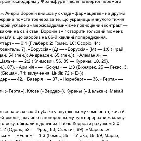
гром господарям у Франкфурті і після четвертої перемоги
р». Андрій Воронін вийшов у складі «фармацевтів» на другий
оєрідна помста тренера за те, що українець минулого тижня
Андрій укладе з «мерсісайдцями» вже повноцінний контракт —
жаючи на свій стан, Воронін зміг створити гольовий момент,
жен м'яч, що заробив на 86-й хвилині попередження.
арт» — 0:4 (Гільберт, 2; Гомес, 16; Осоріо, 44;
зенталь, 7), «Боруссія» (Д) — «Боруссія» (М) — 1:0 (Фрай,
ан, 54 (пен.); Андреасен, 65 (пен.)), «Алеманія» —
альке» — 2:2 (Климович, 56, 89 — Кураньї, 10, 29),
.), 87), «Армінія» — «Бохум» — 1:3 (Віхнярек, 25 — Гекас, 3,
(Бюшам, 74; вилучення: Цибіг, 72 («Е»)).
рдер» — 42, «Баварія» — 37, «Нюрнберг» — 36, «Герта» —
ч («Герта»), Клозе («Вердер»), Кураньї («Шальке»), Макай
вся на очах своєї публіки у внутрішньому чемпіонаті, хоча й
-Жермен», які лише в попередньому турі перервали жахливу
о року, обіграли підопічних Пабло Корреа з рахунком 3:0.
1:2 (Одель, 52 — Фред, 83; Скіллачі, 89), «Марсель» —
ьєн» — «Ренн» — 1:3 (Гомес, 35 — Утака, 15, 59; Марво,