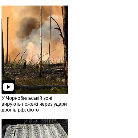
У Чорнобильській зоні
вирують пожежі через удари
дронів рф, фото