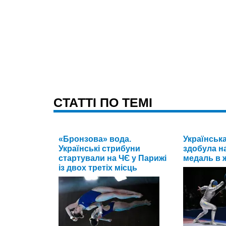
CТАТТІ ПО ТЕМІ
«Бронзова» вода.
Українськ
Українські стрибуни
здобула на
стартували на ЧЄ у Парижі
медаль в ж
із двох третіх місць