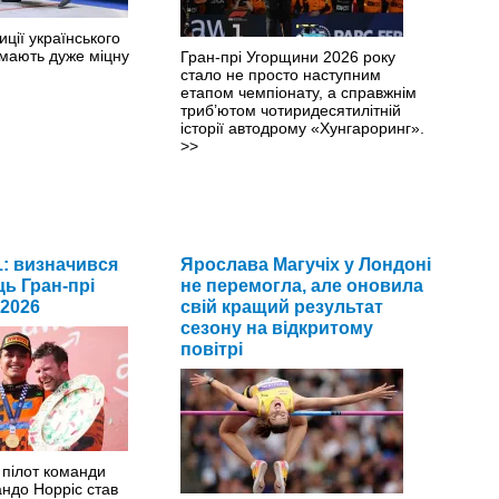
иції українського
мають дуже міцну
Гран-прі Угорщини 2026 року
стало не просто наступним
етапом чемпіонату, а справжнім
триб’ютом чотиридесятилітній
історії автодрому «Хунгароринг».
>>
: визначився
Ярослава Магучіх у Лондоні
ь Гран-прі
не перемогла, але оновила
2026
свій кращий результат
сезону на відкритому
повітрі
 пілот команди
ндо Норріс став